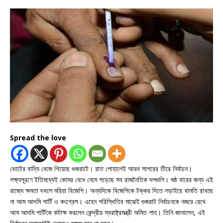
Spread the love
ভোটের বাদ্যি বেজে গিয়েছে গুজরাটে। রাত পোহালেই আরব সাগরের তীরে নির্বাচন।
লক্ষ্যপূরণে ইতিমধ্যেই কোমর বেধে নেমে পড়েছে সব রাজনৈতিক দলগুলি। ষষ্ঠ বারের জন্য এই
রাজ্যে ক্ষমতা দখলে মরিয়া বিজেপি। অন্যদিকে বিজেপিকে টক্কর দিতে লড়াইয়ে খামতি রাখছে
না আম আদমি পার্টি ও কংগ্রেস। এহেন পরিস্থিতির মাঝেই গুজরাট নির্বাচনকে নজরে রেখে
আম আদমি পার্টিকে কটাক্ষ করলেন কেন্দ্রীয় স্বরাষ্ট্রমন্ত্রী অমিত শাহ। তিনি জানালেন, এই