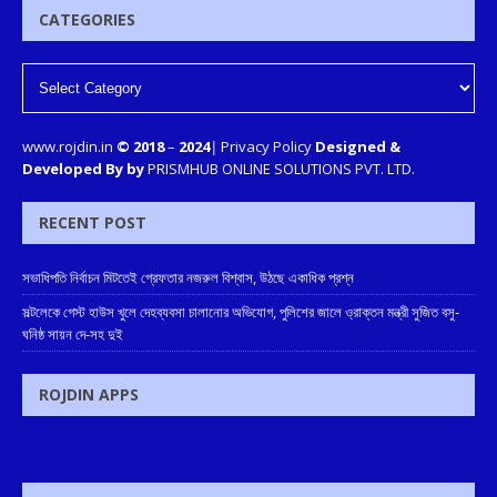
CATEGORIES
www.rojdin.in
© 2018
–
2024
|
Privacy Policy
Designed &
Developed By by
PRISMHUB ONLINE SOLUTIONS PVT. LTD.
RECENT POST
সভাধিপতি নির্বাচন মিটতেই গ্রেফতার নজরুল বিশ্বাস, উঠছে একাধিক প্রশ্ন
সল্টলেকে গেস্ট হাউস খুলে দেহব্যবসা চালানোর অভিযোগ, পুলিশের জালে ও্রাক্তন মন্ত্রী সুজিত বসু-
ঘনিষ্ঠ সায়ন দে-সহ দুই
ROJDIN APPS