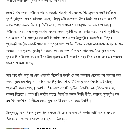
নির্বাচনে অ্যাকাউন্ট খুলতেও সক্ষম হবে না আপ।
গুজরাট বিধানসভা নির্বাচনে আপের জেতার প্রশ্নে শাহ বলেন, ‘প্রত্যেক দলেরই নির্বাচনে
প্রতিদ্বন্দ্বিতা করার অধিকার আছে, কিন্তু এটা জনগণের উপর নির্ভর করে যে তারা সেই
দলকে গ্রহণ করবে কি না’। তিনি বলেন, ‘আপ গুজরাটের মানুষের মনে কোথাও নেই।
নির্বাচনের ফলাফলের জন্য অপেক্ষা করুন, সফল প্রার্থীদের তালিকায় হয়তো ‘আপ’ প্রার্থীদের
নাম আসবে না’। কংগ্রেস গুজরাটে বিজেপির প্রধান প্রতিদ্বন্দ্বী। অন্যদিকে দিল্লির
মুখ্যমন্ত্রী অরবিন্দ কেজরিওয়ালের নেতৃত্বে আপ মোদির নিজের রাজ্যে আক্রমণাত্মক প্রচার শুরু
করেছে। কংগ্রেসের মুখোমুখি হওয়ার চ্যালেঞ্জ সম্পর্কে শাহ বলেছিলেন, ‘কংগ্রেস এখনও
প্রধান বিরোধী দল, তবে এটি জাতীয় স্তরে একটি সংকটের মধ্য দিয়ে যাচ্ছে এবং এর প্রভাব
গুজরাটেও দেখা যাচ্ছে’।
তবে শাহ যাই বলুন না কেন গুজরাটে বিজেপির সংকট যে ব্যাপকভাবে বেড়েছে তা আলাদা করে
বলার প্রয়োজন পড়ে না। কারণ সংকট বুঝতে পেতে ইতিমধ্যে একাধিকবার এই রাজ্যে
মুখ্যমন্ত্রী বদল হয়েছে। ভোটের ঠিক আগে মোরবি দুর্ঘটনা বিজেপির ভাবমূর্তিতে আর বড়
ধাক্কা দিয়েছে। পাশাপাশি জাতীয় স্তরে বিজেপির কৃষক বিরধি নীতি, ভয়াবহ মুল্যবৃদ্ধি সহ
একাধিক জনবিরোধি নীতির জেরে ক্ষুব্ধ গোটা দেস তথা গুজরাটবাসী।
উল্লেখ্য, আগামিকাল বৃহস্পতিবার গুজরাটে ১৮২ আসনে দুই দফায় ভোট হবে ১ এবং ৫
ডিসেম্বর। ফলাফল ঘোষণা করা হবে ৮ ডিসেম্বর।