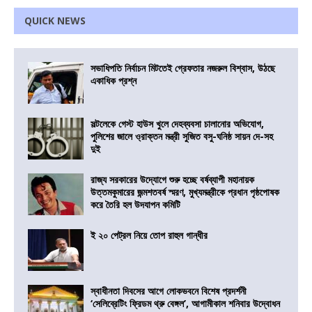
QUICK NEWS
সভাধিপতি নির্বাচন মিটতেই গ্রেফতার নজরুল বিশ্বাস, উঠছে
একাধিক প্রশ্ন
সল্টলেকে গেস্ট হাউস খুলে দেহব্যবসা চালানোর অভিযোগ,
পুলিশের জালে ও্রাক্তন মন্ত্রী সুজিত বসু-ঘনিষ্ঠ সায়ন দে-সহ
দুই
রাজ্য সরকারের উদ্যোগে শুরু হচ্ছে বর্ষব্যাপী মহানায়ক
উত্তমকুমারের জন্মশতবর্ষ স্মরণ, মুখ্যমন্ত্রীকে প্রধান পৃষ্ঠপোষক
করে তৈরি হল উদযাপন কমিটি
ই ২০ পেট্রল নিয়ে তোপ রাহুল গান্ধীর
স্বাধীনতা দিবসের আগে লোকভবনে বিশেষ প্রদর্শনী
‘সেলিব্রেটিং ফ্রিডম থ্রু বেঙ্গল’, আগামীকাল শনিবার উদ্বোধন