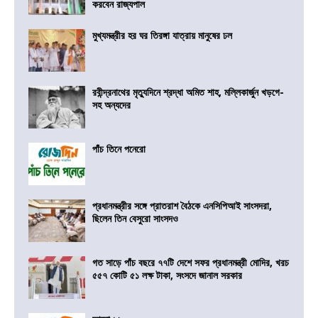
করবেন রাজ্যপাল
মুখ্যমন্ত্রীর হর ঘর তিরঙ্গা যাত্রায় মানুষের ঢল
রবীন্দ্রনাথের মৃত্যুদিনে শ্রদ্ধা অমিত শাহ, মল্লিকার্জুন খড়গে-
সহ অন্যদের
পাঁচ তিনে পনেরো
প্রধানমন্ত্রীর সঙ্গে প্রাতরাশ বৈঠকে এনসিপিআই সাংসদরা,
ছিলেন তিন বেসুরো সাংসদও
গত সাড়ে পাঁচ বছরে ৭৭টি দেশে সফর প্রধানমন্ত্রী মোদির, খরচ
৫৫৭ কোটি ৫১ লক্ষ টাকা, সংসদে জানাল সরকার