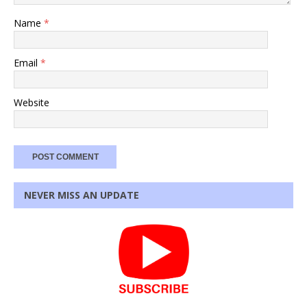
Name
*
Email
*
Website
NEVER MISS AN UPDATE