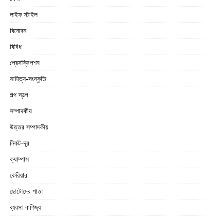
লাইফ স্টাইল
বিনোদন
বিবিধ
প্রেসক্রিপশন
সাহিত্য-সংস্কৃতি
গল্প স্বল্প
সম্পাদকীয়
উত্তর সম্পাদকীয়
নিকট-দূর
ক্যাম্পাস
কেরিয়ার
ছোটোদের পাতা
ব্যবসা-বাণিজ্য