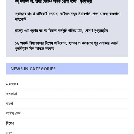
শুধু মসজিদ না, মন্দির থেকেও মাইক খোলা হচ্ছে : মুখ্যমন্ত্রী
স্বস্তির হাওয়া হাইকোর্ট চত্বরে, আটজন নতুন বিচারপতি পেতে চলেছে কলকাতা
হাইকোর্ট
রাজ্যে এই প্রথম ঘর ঘর তিরঙ্গা কর্মসূচি পালিত হবে, ঘোষণা মুখ্যমন্ত্রীর
১২ অগস্ট বিধানসভার বিশেষ অধিবেশন, হাওড়া ও কলকাতা পুর এলাকার ওয়ার্ড
পুনর্বিন্যাস বিল আনছে সরকার
NEWS IN CATEGORIES
একনজরে
কলকাতা
বাংলা
আমার দেশ
বিদেশ
খেলা