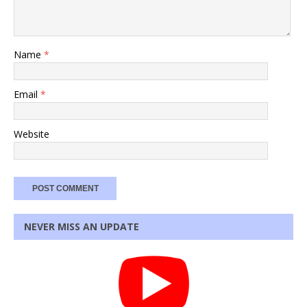
Name
*
Email
*
Website
NEVER MISS AN UPDATE