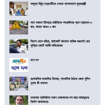
অসুস্থ মিঠুন চক্রবর্তীকে দেখতে হাসপাতালে মুখ্যমন্ত্রী
সাত সকালে ইটাহারে মর্মান্তিক পথদুর্ঘটনায় প্রাণ হারালেন ৩
জন, আহত আরও ৮ জন
বিদেশ যেতে মরিয়া, হাইকোর্ট আবেদন খারিজ করতেই ফের
সুপ্রিম কোর্টে আর্জি অভিষেকের
দশে দশ
দুঃসাহসিক ডাকাতির কিনারা, সাংবাদিক বৈঠকে জেলা পুলিশ
সুপার কী বললেন
তহেলকা প্রতিষ্ঠাতা তরুণ তেজপালের দশ বছর কারাদন্ডের
নির্দেশ আদালতের