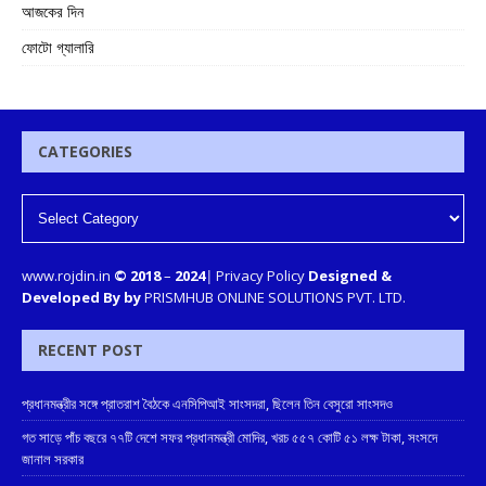
আজকের দিন
ফোটো গ্যালারি
CATEGORIES
www.rojdin.in
© 2018
–
2024
|
Privacy Policy
Designed &
Developed By by
PRISMHUB ONLINE SOLUTIONS PVT. LTD.
RECENT POST
প্রধানমন্ত্রীর সঙ্গে প্রাতরাশ বৈঠকে এনসিপিআই সাংসদরা, ছিলেন তিন বেসুরো সাংসদও
গত সাড়ে পাঁচ বছরে ৭৭টি দেশে সফর প্রধানমন্ত্রী মোদির, খরচ ৫৫৭ কোটি ৫১ লক্ষ টাকা, সংসদে
জানাল সরকার