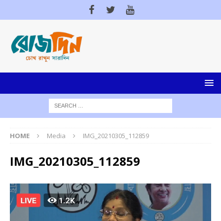
HOME
Media
IMG_20210305_112859
IMG_20210305_112859