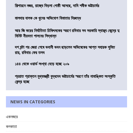
শিল্পায়নে নজর, রাজ্যে বিড়লা গোষ্ঠী আসছে, দাবি শমীক ভট্টাচার্যর
মালদায় বালক কে খুনের অভিযোগ বিমাতার বিরুদ্ধে
আর জি করের নির্যাতিতা চিকিৎসকের স্মরণে রবিবার সব সরকারি স্বাস্থ্য কেন্দ্রে দু
মিনিট নীরবতা পালনের সিদ্ধান্ত
দশ ঘন্টা পর জেরা শেষে ভবানী ভবন ছাড়লেন অভিষেকের আপ্ত সহায়ক সুমিত
রায়, রবিবার ফের তলব
১৪৪ থেকে ওয়ার্ড সংখ্যা বেড়ে হচ্ছে ২০৯
প্রয়াত প্রাক্তন মুখ্যমন্ত্রী বুদ্ধদেব ভট্টাচার্যের স্মরণে তাঁর নামাঙ্কিত সংস্কৃতি
কেন্দ্র হচ্ছে
NEWS IN CATEGORIES
একনজরে
কলকাতা