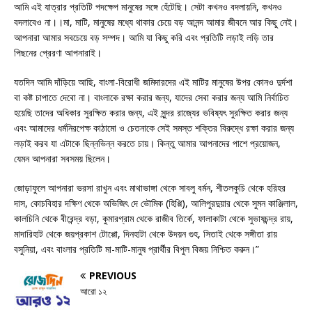
আমি এই যাত্রার প্রতিটি পদক্ষেপ মানুষের সঙ্গে হেঁটেছি। সেটা কখনও বদলায়নি, কখনও
বদলাবেও না।।মা, মাটি, মানুষের মধ্যে থাকার চেয়ে বড় আনন্দ আমার জীবনে আর কিছু নেই।
আপনারা আমার সবচেয়ে বড় সম্পদ। আমি যা কিছু করি এবং প্রতিটি লড়াই লড়ি তার
পিছনের প্রেরণা আপনারাই।
যতদিন আমি দাঁড়িয়ে আছি, বাংলা-বিরোধী জমিদারদের এই মাটির মানুষের উপর কোনও দুর্দশা
বা কষ্ট চাপাতে দেবো না। বাংলাকে রক্ষা করার জন্য, যাদের সেবা করার জন্য আমি নির্বাচিত
হয়েছি তাদের অধিকার সুরক্ষিত করার জন্য, এই সুন্দর রাজ্যের ভবিষ্যৎ সুরক্ষিত করার জন্য
এবং আমাদের ধর্মনিরপেক্ষ কাঠামো ও চেতনাকে সেই সমস্ত শক্তির বিরুদ্ধে রক্ষা করার জন্য
লড়াই করব যা এটাকে ছিন্নভিন্ন করতে চায়। কিন্তু আমার আপনাদের পাশে প্রয়োজন,
যেমন আপনারা সবসময় ছিলেন।
জোড়াফুলে আপনারা ভরসা রাখুন এবং মাথাভাঙ্গা থেকে সাবলু বর্মন, শীতলকুচি থেকে হরিহর
দাস, কোচবিহার দক্ষিণ থেকে অভিজিৎ দে ভৌমিক (হিপ্পি), আলিপুরদুয়ার থেকে সুমন কাঞ্জিলাল,
কালচিনি থেকে বীরেন্দ্র বড়া, কুমারগ্রাম থেকে রাজীব তির্কে, ফালাকাটা থেকে সুভাষচন্দ্র রায়,
মাদারিহাট থেকে জয়প্রকাশ টোপ্পো, দিনহাটা থেকে উদয়ন গুহ, সিতাই থেকে সঙ্গীতা রায়
বসুনিয়া, এবং বাংলার প্রতিটি মা-মাটি-মানুষ প্রার্থীর বিপুল বিজয় নিশ্চিত করুন।”
PREVIOUS
আরো ১২