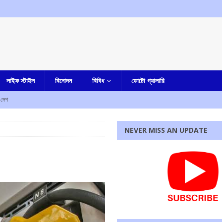
লাইফ স্টাইল
বিনোদন
বিবিধ
ফোটো গ্যালারি
দেশ
কারাদন্ডের নির্দেশ আদালতের
এক নজরে
NEVER MISS AN UPDATE
ম শ্রমিক সংগঠনের
আমার বাংলা
পাশে মোহন ভাগবত!
এক নজরে
েন, জানিয়ে দিলেন মুখ্যমন্ত্রী
আমার বাংলা
 ফেরত দিতে হবে, হুঁশিয়ারি দিলীপ ঘোষের
আমার বাংলা
রধোর, উত্তেজনা ডোমজুর এলাকায়..
বাংলা