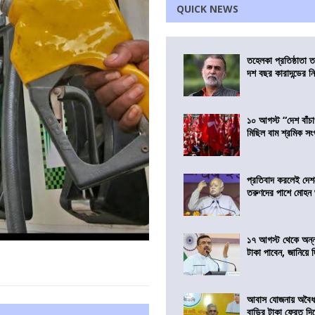
QUICK NEWS
তহেলকা প্রতিষ্ঠাতা 
দশ বছর কারাদন্ডের ন
১০ আগস্ট “দেশ বাঁচ
মিছিল বাম শ্রমিক স
প্রতিবাদ করলেই দেশ
তরুণদের পাশে মোহন
১৭ আগস্ট থেকে অন্নপূ
টাকা পাবেন, জানিয়ে দিল
আবাস যোজনায় অবৈধ 
বাড়ির টাকা ফেরত দি