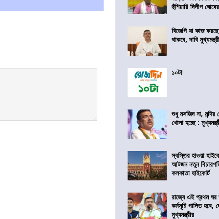
হুঁশিয়ারি দিলীপ ঘোষে
বিজেপি যা কাজ করছ
থাকবে, দাবি মুখ্যমন্ত্র
১০টা
শুধু মসজিদ না, মন্দি
খোলা হচ্ছে : মুখ্যমন্ত্
স্বস্তির হাওয়া হাইকো
আটজন নতুন বিচারপত
কলকাতা হাইকোর্ট
রাজ্যে এই প্রথম ঘর ঘ
কর্মসূচি পালিত হবে, 
মুখ্যমন্ত্রীর