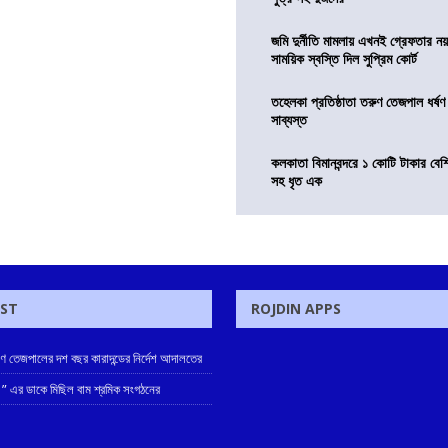
জমি দুর্নীতি মামলায় এখনই গ্রেফতার নয়
সাময়িক স্বস্তি দিল সুপ্রিম কোর্ট
তহেলকা প্রতিষ্ঠাতা তরুণ তেজপাল ধর্ষণ
সাব্যস্ত
কলকাতা বিমানবন্দরে ১ কোটি টাকার বেশ
সহ ধৃত এক
OST
ROJDIN APPS
রুণ তেজপালের দশ বছর কারাদন্ডের নির্দেশ আদালতের
 ” এর ডাকে মিছিল বাম শ্রমিক সংগঠনের