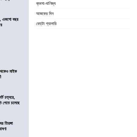
ব্যবসা-বাণিজ্য
র
আজকের দিন
ে, একশো বছর
ফোটো গ্যালারি
ীর
র থেকেও মাইক
রী
র্ট চত্বরে,
ি পেতে চলেছে
র তিরঙ্গা
ঘোষণা