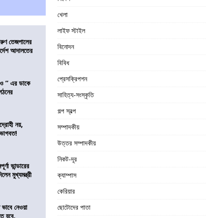
খেলা
লাইফ স্টাইল
তরুণ তেজপালের
বিনোদন
ির্দেশ আদালতের
বিবিধ
প্রেসক্রিপশন
াও ” এর ডাকে
ংগঠনের
সাহিত্য-সংস্কৃতি
গল্প স্বল্প
দ্রোহী নয়,
সম্পাদকীয়
 ভাগবত!
উত্তর সম্পাদকীয়
নিকট-দূর
র্ণা ভান্ডারের
েন মুখ্যমন্ত্রী
ক্যাম্পাস
কেরিয়ার
ভাবে নেওয়া
ছোটোদের পাতা
তে হবে,