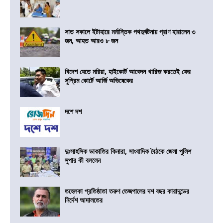
সাত সকালে ইটাহারে মর্মান্তিক পথদুর্ঘটনায় প্রাণ হারালেন ৩
জন, আহত আরও ৮ জন
বিদেশ যেতে মরিয়া, হাইকোর্ট আবেদন খারিজ করতেই ফের
সুপ্রিম কোর্টে আর্জি অভিষেকের
দশে দশ
দুঃসাহসিক ডাকাতির কিনারা, সাংবাদিক বৈঠকে জেলা পুলিশ
সুপার কী বললেন
তহেলকা প্রতিষ্ঠাতা তরুণ তেজপালের দশ বছর কারাদন্ডের
নির্দেশ আদালতের