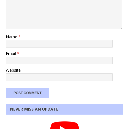
Name
*
Email
*
Website
NEVER MISS AN UPDATE