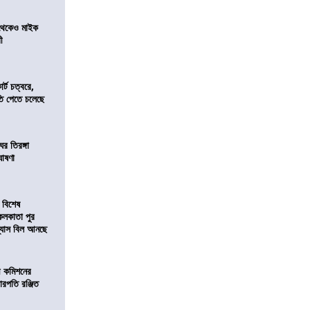
র থেকেও মাইক
রী
র্ট চত্বরে,
ি পেতে চলেছে
র তিরঙ্গা
ঘোষণা
 বিশেষ
কলকাতা পুর
িন্যাস বিল আনছে
ী কমিশনের
চারপতি রঞ্জিত