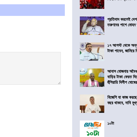
প্রতিবাদ করলেই দেশ
তরুণদের পাশে মোহন
১৭ আগস্ট থেকে অন্নপূ
টাকা পাবেন, জানিয়ে দিল
আবাস যোজনায় অবৈধ 
বাড়ির টাকা ফেরত দি
হুঁশিয়ারি দিলীপ ঘোষে
বিজেপি যা কাজ করছে
বছর থাকবে, দাবি মুখ্যম
১০টা