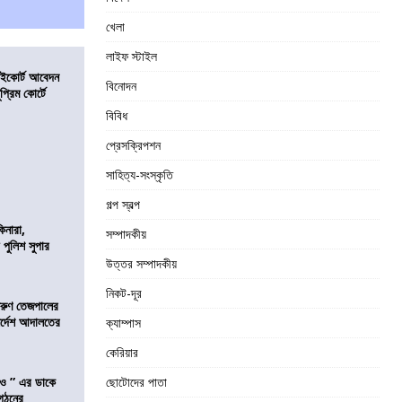
খেলা
লাইফ স্টাইল
হাইকোর্ট আবেদন
বিনোদন
্রিম কোর্টে
বিবিধ
প্রেসক্রিপশন
সাহিত্য-সংস্কৃতি
গল্প স্বল্প
িনারা,
সম্পাদকীয়
 পুলিশ সুপার
উত্তর সম্পাদকীয়
নিকট-দূর
তরুণ তেজপালের
ির্দেশ আদালতের
ক্যাম্পাস
কেরিয়ার
াও ” এর ডাকে
ছোটোদের পাতা
ংগঠনের