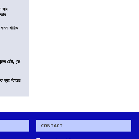
ে সাব
েফতার
থ মামলা খারিজ
ের চেষ্টা, ধৃত
ত গ্যাং স্টারের
CONTACT