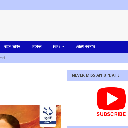
লাইফ স্টাইল
বিনোদন
বিবিধ
ফোটো গ্যালারি
দেশ
জ করতেই ফের সুপ্রিম কোর্টে আর্জি অভিষেকের
আমার বাংলা
NEVER MISS AN UPDATE
জেলা পুলিশ সুপার কী বললেন
আমার বাংলা
কারাদন্ডের নির্দেশ আদালতের
এক নজরে
ম শ্রমিক সংগঠনের
আমার বাংলা
রধোর, উত্তেজনা ডোমজুর এলাকায়..
বাংলা