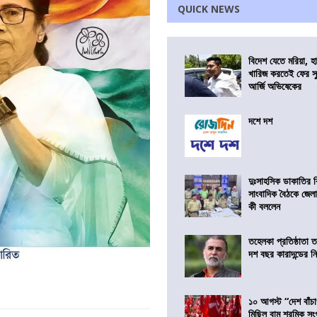
QUICK NEWS
বিদেশ যেতে মরিয়া, 
খারিজ করতেই ফের সুপ
আর্জি অভিষেকের
দশে দশ
দুঃসাহসিক ডাকাতির ক
সাংবাদিক বৈঠকে জেলা
কী বললেন
তহেলকা প্রতিষ্ঠাতা 
দশ বছর কারাদন্ডের ন
১০ আগস্ট “দেশ বাঁচ
মিছিল বাম শ্রমিক স