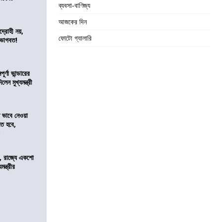
ব্যবসা-বাণিজ্য
আজকের দিন
দ্রোহী নয়,
ফোটো গ্যালারি
 ভাগবত!
র্ণা ভান্ডারের
েন মুখ্যমন্ত্রী
ভাবে নেওয়া
তে হবে,
র
, রাজ্যে একশো
ন্ত্রীর