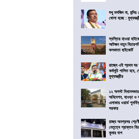
শুধু মসজিদ না, মন্দি
খোলা হচ্ছে : মুখ্যমন্ত্
স্বস্তির হাওয়া হাইকো
আটজন নতুন বিচারপত
কলকাতা হাইকোর্ট
রাজ্যে এই প্রথম ঘর ঘ
কর্মসূচি পালিত হবে, 
মুখ্যমন্ত্রীর
১২ অগস্ট বিধানসভার
অধিবেশন, হাওড়া ও 
এলাকার ওয়ার্ড পুনর্ব
সরকার
রাজ্য অনগ্রসর শ্রেণ
নেতৃত্বে প্রাক্তন বি
কুমার বাগ