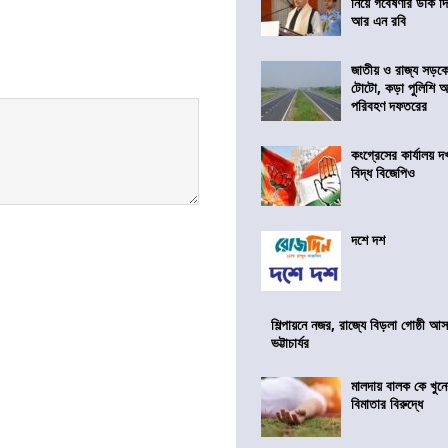
নিয়ে গবেষণার ডাক দ
আর এন রবি
জাতীয় ও রাজ্য সড়ক
টোটো, কড়া পুলিশি অভ
পরিবহণ দফতরের
কংগ্রেসের কার্যালয়
বিদ্ধ বিজেপিও
দশে দশ
শিল্পায়নে নজর, রাজ্যে বিড়লা গোষ্ঠী আ
ভট্টাচার্যর
মালদায় বালক কে খু
বিমাতার বিরুদ্ধে