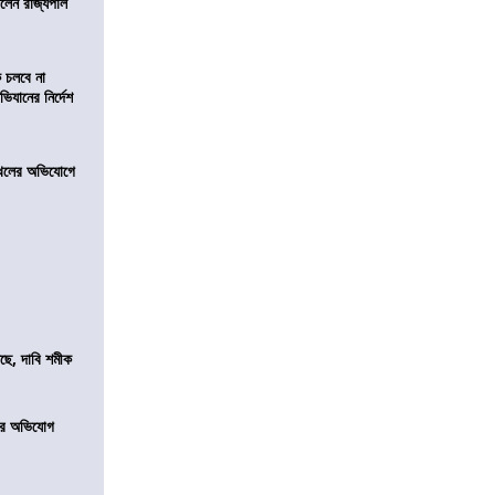
িলেন রাজ্যপাল
ে চলবে না
িযানের নির্দেশ
 দখলের অভিযোগে
সছে, দাবি শমীক
নের অভিযোগ