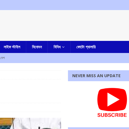
লাইফ স্টাইল
বিনোদন
বিবিধ
ফোটো গ্যালারি
দেশ
আমার বাংলা
NEVER MISS AN UPDATE
তি পেতে চলেছে কলকাতা হাইকোর্ট, রবীন্দ্র বিঠ্ঠলরাও ঘুগের নাম সুপারিশ করল সুপ্রিম কোর্টের কলেজিয়াম
পি জড়িত নয়, দাবি করে ঘটনার নিন্দা শমীক ভট্টাচার্যর
আমার বাংলা
তুমুল বিক্ষোভ
আমার বাংলা
রধোর, উত্তেজনা ডোমজুর এলাকায়..
বাংলা