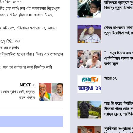
 বিরোধিতা করবেন।
হালিশহরে প্রাক্তন মুখ্
বিরুদ্ধে তুমুল বিক্ষোভ
ভীর রাত অবধি চলা এই আলোচনায় প্রিয়াঙ্কা
জেদের শক্তি বৃদ্ধি করার প্রয়াস নিয়েছে
মোহন ভাগবতের কানা
ঁর অভিযোগ, মহিলাদের ক্ষমতায়ন না, আসলে
তুমুল বিরোধিতা ওই দ
 তুমুল হৈচৈ বাধে।
্যক্ষ ওম বিড়লাও।
“…মানুষ চিনতে এত 
চালিকাশক্তি হচ্ছেন তাঁরা। কিন্তু এত তাড়াহুড়ো
এনসিপিআই সাংসদ কা
জল্পনা তুঙ্গে
 ফলে তা রূপায়ণের জন্য বিজ্ঞপ্তি জারি
আরো ১২
NEXT
ত্রী-র কোন ব্যাপার নেই, মন্তব্য
রাহুল গান্ধীর
আর জি করের নির্যাতি
নীরবতা পালন হোল স
স্বাস্থ্য কেন্দ্র, প্রতিষ্
স্বাধীনতা সংগ্রামের