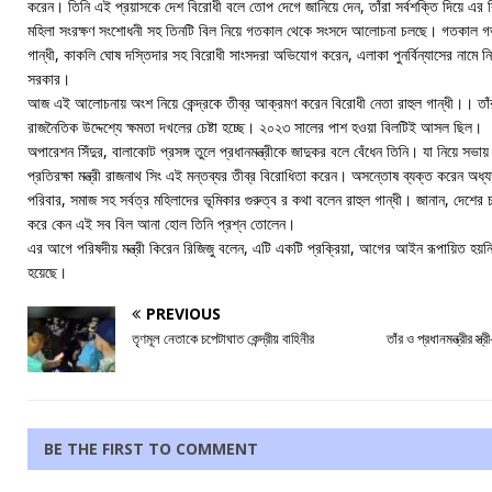
করেন। তিনি এই প্রয়াসকে দেশ বিরোধী বলে তোপ দেগে জানিয়ে দেন, তাঁরা সর্বশক্তি দিয়ে এর
মহিলা সংরক্ষণ সংশোধনী সহ তিনটি বিল নিয়ে গতকাল থেকে সংসদে আলোচনা চলছে। গতকাল গ
গান্ধী, কাকলি ঘোষ দস্তিদার সহ বিরোধী সাংসদরা অভিযোগ করেন, এলাকা পুনর্বিন্যাসের নামে নি
সরকার।
আজ এই আলোচনায় অংশ নিয়ে কেন্দ্রকে তীব্র আক্রমণ করেন বিরোধী নেতা রাহুল গান্ধী।। তা
রাজনৈতিক উদ্দেশ্যে ক্ষমতা দখলের চেষ্টা হচ্ছে। ২০২৩ সালের পাশ হওয়া বিলটিই আসল ছিল।
অপারেশন সিঁদুর, বালাকোট প্রসঙ্গ তুলে প্রধানমন্ত্রীকে জাদুকর বলে বেঁধেন তিনি। যা নিয়ে সভায়
প্রতিরক্ষা মন্ত্রী রাজনাথ সিং এই মন্তব্যর তীব্র বিরোধিতা করেন। অসন্তোষ ব্যক্ত করেন অধ
পরিবার, সমাজ সহ সর্বত্র মহিলাদের ভূমিকার গুরুত্ব র কথা বলেন রাহুল গান্ধী। জানান, দেশের 
করে কেন এই সব বিল আনা হোল তিনি প্রশ্ন তোলেন।
এর আগে পরিষদীয় মন্ত্রী কিরেন রিজিজু বলেন, এটি একটি প্রক্রিয়া, আগের আইন রূপায়িত হয়নি,
হয়েছে।
PREVIOUS
তৃণমূল নেতাকে চপেটাঘাত কেন্দ্রীয় বাহিনীর
তাঁর ও প্রধানমন্ত্রীর স্
BE THE FIRST TO COMMENT