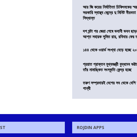
আর জি করের নির্যাতিতা চিকিৎসকের স্ম
সরকারি স্বাস্থ্য কেন্দ্রে দু মিনিট নীরবত
সিদ্ধান্ত
দশ ঘন্টা পর জেরা শেষে ভবানী ভবন ছা
আপ্ত সহায়ক সুমিত রায়, রবিবার ফের
১৪৪ থেকে ওয়ার্ড সংখ্যা বেড়ে হচ্ছে ২
প্রয়াত প্রাক্তন মুখ্যমন্ত্রী বুদ্ধদেব ভট্টা
তাঁর নামাঙ্কিত সংস্কৃতি কেন্দ্র হচ্ছে
তরুণ সম্প্রদায়ই দেশের সব থেকে বেশি 
গান্ধী
OST
ROJDIN APPS