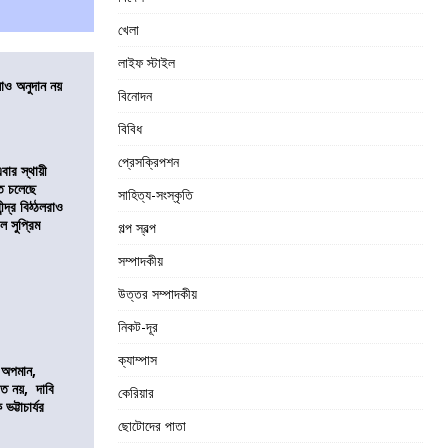
খেলা
লাইফ স্টাইল
ালাও অনুদান নয়
বিনোদন
বিবিধ
প্রেসক্রিপশন
ার স্থায়ী
তে চলেছে
সাহিত্য-সংস্কৃতি
্দ্র বিঠ্ঠলরাও
ল সুপ্রিম
গল্প স্বল্প
সম্পাদকীয়
উত্তর সম্পাদকীয়
নিকট-দূর
ক্যাম্পাস
কে অপমান,
িত নয়, দাবি
কেরিয়ার
ভট্টাচার্যর
ছোটোদের পাতা