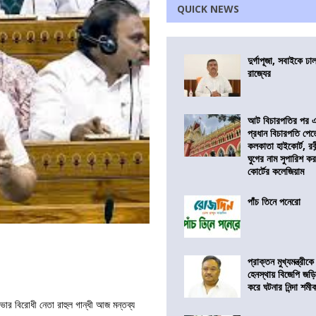
QUICK NEWS
দুর্গাপূজা, সবাইকে ঢ
রাজ্যের
আট বিচারপতির পর এব
প্রধান বিচারপতি পে
কলকাতা হাইকোর্ট, রবীন
ঘুগের নাম সুপারিশ কর
কোর্টের কলেজিয়াম
পাঁচ তিনে পনেরো
প্রাক্তন মুখ্যমন্ত্রী
হেনস্থায় বিজেপি জড়
করে ঘটনার নিন্দা শমীক 
ার বিরোধী নেতা রাহুল গান্ধী আজ মন্তব্য