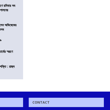
রণে রবিবার সব
া পালনের
ড়লেন অভিষেকের
 তলব
০৯
চার্যের স্মরণে
শক্তি : রাহুল
CONTACT