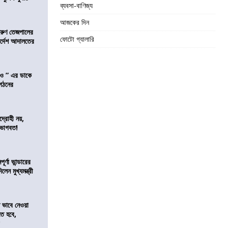
ব্যবসা-বাণিজ্য
আজকের দিন
তরুণ তেজপালের
ফোটো গ্যালারি
ির্দেশ আদালতের
াও ” এর ডাকে
ংগঠনের
দ্রোহী নয়,
 ভাগবত!
র্ণা ভান্ডারের
েন মুখ্যমন্ত্রী
ভাবে নেওয়া
তে হবে,
র