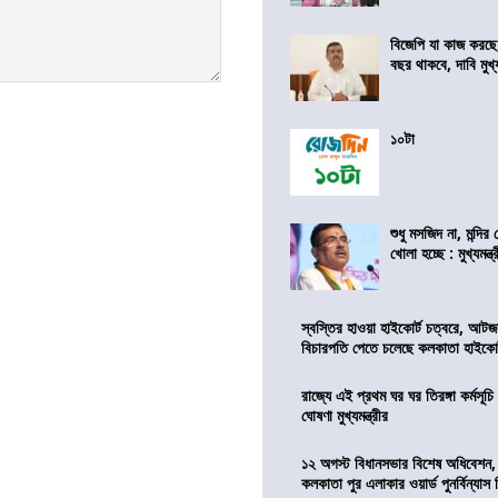
বিজেপি যা কাজ করছে
বছর থাকবে, দাবি মুখ্যম
১০টা
শুধু মসজিদ না, মন্দি
খোলা হচ্ছে : মুখ্যমন্ত্
স্বস্তির হাওয়া হাইকোর্ট চত্বরে, আটজ
বিচারপতি পেতে চলেছে কলকাতা হাইকোর
রাজ্যে এই প্রথম ঘর ঘর তিরঙ্গা কর্মসূচ
ঘোষণা মুখ্যমন্ত্রীর
১২ অগস্ট বিধানসভার বিশেষ অধিবেশন,
কলকাতা পুর এলাকার ওয়ার্ড পুনর্বিন্যা