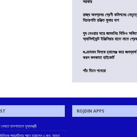
সরকার
রাজ্য অনগ্রসর শ্রেণী কমিশনের নেতৃত্ব
বিচারপতি রঞ্জিত কুমার বাগ
ঘুষ নেওয়ার দায়ে জামবনির বিডিও অফিস
অ্যাসিস্ট্যান্ট ইঞ্জিনিয়ার হাতে নাতে গ্র
গুণ্ডাদমন বিলকে চ্যালেঞ্জ করে জনস্বার্
করল কলকাতা হাইকোর্ট
পাঁচ তিনে পনেরো
OST
ROJDIN APPS
ে দেখতে হাসপাতালে মুখ্যমন্ত্রী
্মান্তিক পথদুর্ঘটনায় প্রাণ হারালেন ৩ জন, আহত