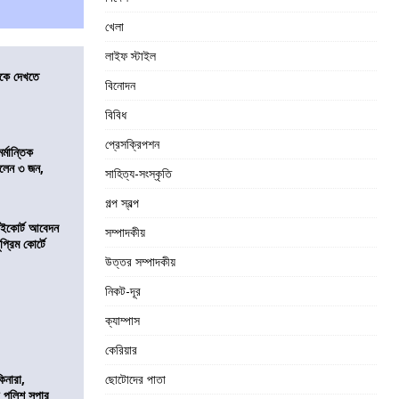
খেলা
লাইফ স্টাইল
তীকে দেখতে
বিনোদন
বিবিধ
প্রেসক্রিপশন
্মান্তিক
রালেন ৩ জন,
সাহিত্য-সংস্কৃতি
গল্প স্বল্প
হাইকোর্ট আবেদন
সম্পাদকীয়
্রিম কোর্টে
উত্তর সম্পাদকীয়
নিকট-দূর
ক্যাম্পাস
কেরিয়ার
িনারা,
ছোটোদের পাতা
 পুলিশ সুপার