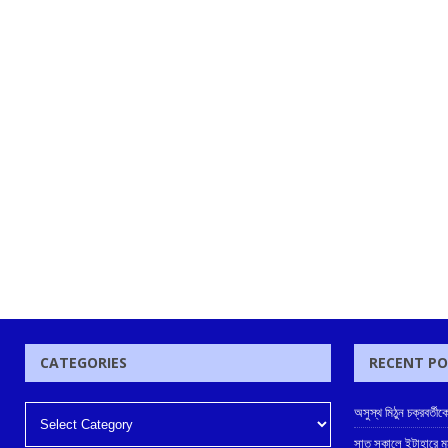
CATEGORIES
RECENT P
অসুস্থ মিঠুন চক্রবর্তীক
সাত সকালে ইটাহারে মর