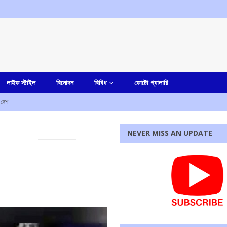
লাইফ স্টাইল
বিনোদন
বিবিধ
ফোটো গ্যালারি
দেশ
মুখ্যমন্ত্রী
কলকাতা
NEVER MISS AN UPDATE
নায় প্রাণ হারালেন ৩ জন, আহত আরও ৮ জন
আমার বাংলা
জ করতেই ফের সুপ্রিম কোর্টে আর্জি অভিষেকের
আমার বাংলা
জেলা পুলিশ সুপার কী বললেন
আমার বাংলা
রধোর, উত্তেজনা ডোমজুর এলাকায়..
বাংলা