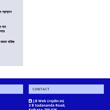
ে প্রাক্তন
ে সাব
েফতার
থ মামলা খারিজ
CONTACT
J.B Web (rojdin.in)
3 B Sadananda Road,
Kolkata-700 026