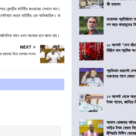
কী বললেন
য়ে কেন্দ্রীয় বাহিনীর জওয়ানরা সেখানে যান।
চপেটাঘাত করেন বাহিনীর এক আধিকারিক। যা
তহেলকা প্রতিষ্ঠাতা 
দশ বছর কারাদন্ডের ন
য় রাজনৈতিক মহল এখন সরগরম বলে জানা যায়।
১০ আগস্ট “দেশ বাঁচ
NEXT
মিছিল বাম শ্রমিক স
ধীর বক্তব্য নিয়ে সরগরম সংসদ
প্রতিবাদ করলেই দেশ
তরুণদের পাশে মোহন
১৭ আগস্ট থেকে অন্নপূ
টাকা পাবেন, জানিয়ে দিল
আবাস যোজনায় অবৈধ 
বাড়ির টাকা ফেরত দি
হুঁশিয়ারি দিলীপ ঘোষে