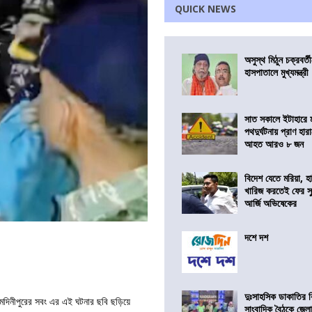
QUICK NEWS
অসুস্থ মিঠুন চক্রবর্
হাসপাতালে মুখ্যমন্ত্রী
সাত সকালে ইটাহারে মর
পথদুর্ঘটনায় প্রাণ হা
আহত আরও ৮ জন
বিদেশ যেতে মরিয়া, 
খারিজ করতেই ফের সুপ
আর্জি অভিষেকের
দশে দশ
দুঃসাহসিক ডাকাতির ক
িম মেদিনীপুরের সবং এর এই ঘটনার ছবি ছড়িয়ে
সাংবাদিক বৈঠকে জেলা