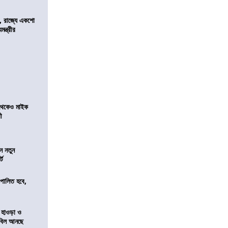
, রাজ্যে একশো
ন্ত্রীর
র থেকেও মাইক
রী
ন নতুন
্ট
ি পালিত হবে,
 হাওড়া ও
স বিল আনছে