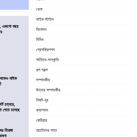
খেলা
লাইফ স্টাইল
ে, একশো বছর
বিনোদন
ীর
বিবিধ
প্রেসক্রিপশন
সাহিত্য-সংস্কৃতি
গল্প স্বল্প
র থেকেও মাইক
সম্পাদকীয়
রী
উত্তর সম্পাদকীয়
নিকট-দূর
র্ট চত্বরে,
ি পেতে চলেছে
ক্যাম্পাস
কেরিয়ার
র তিরঙ্গা
ছোটোদের পাতা
ঘোষণা