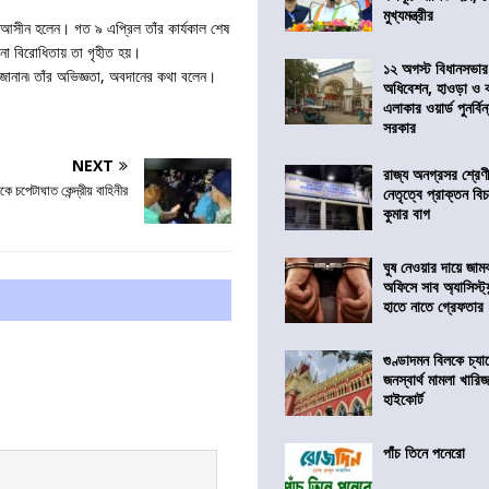
মুখ্যমন্ত্রীর
ে আসীন হলেন। গত ৯ এপ্রিল তাঁর কার্যকাল শেষ
বিনা বিরোধিতায় তা গৃহীত হয়।
১২ অগস্ট বিধানসভার
্দন জানান৷ তাঁর অভিজ্ঞতা, অবদানের কথা বলেন।
অধিবেশন, হাওড়া ও 
এলাকার ওয়ার্ড পুনর্ব
সরকার
NEXT
রাজ্য অনগ্রসর শ্রেণ
কে চপেটাঘাত কেন্দ্রীয় বাহিনীর
নেতৃত্বে প্রাক্তন বি
কুমার বাগ
ঘুষ নেওয়ার দায়ে জাম
অফিসে সাব অ্যাসিস্ট্যা
হাতে নাতে গ্রেফতার
গুণ্ডাদমন বিলকে চ্যা
জনস্বার্থ মামলা খা
হাইকোর্ট
পাঁচ তিনে পনেরো