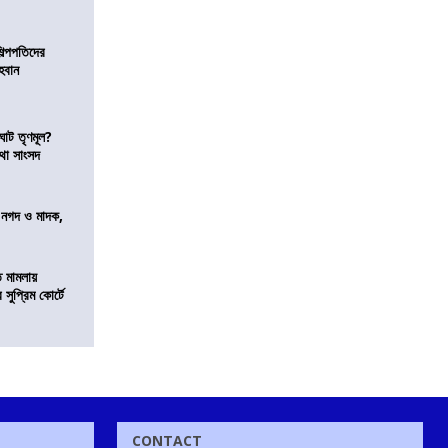
িল্পপতিদের
হবান
ঘাট তৃণমূল?
কথা সাংসদ
র নগদ ও মাদক,
ি মামলায়
সুপ্রিম কোর্টে
CONTACT