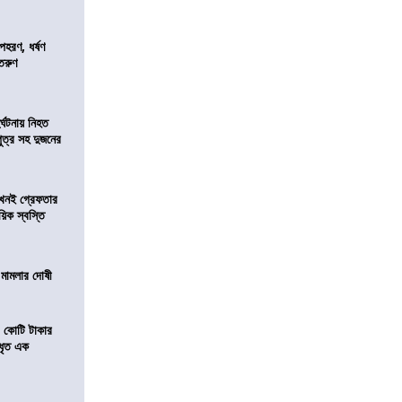
হরণ, ধর্ষণ
 তরুণ
র্ঘটনায় নিহত
পুত্র সহ দুজনের
 এখনই গ্রেফতার
য়িক স্বস্তি
 মামলার দোষী
১ কোটি টাকার
 ধৃত এক