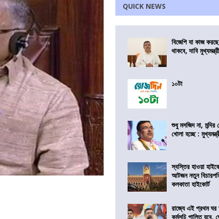
QUICK NEWS
বিজেপি যা কাজ করছ
থাকবে, দাবি মুখ্যমন্ত্র
১০টা
শুধু মসজিদ না, মন্দি
খোলা হচ্ছে : মুখ্যমন্ত্
স্বস্তির হাওয়া হাইকো
আটজন নতুন বিচারপত
কলকাতা হাইকোর্ট
রাজ্যে এই প্রথম ঘর ঘ
কর্মসূচি পালিত হবে, 