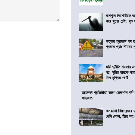
নাগপুরে কিশোরীকে অপ
করে খুনের চেষ্টা, ধৃত
উত্তর প্রদেশে পথ দু
প্রয়াত গ্যাং স্টারের 
জমি দুর্নীতি মামলায়
নয়, সুমিত রায়কে সাম
দিল সুপ্রিম কোর্ট
তহেলকা প্রতিষ্ঠাতা তরুণ তেজপাল ধর্ষণ
সাব্যস্ত
কলকাতা বিমানবন্দরে 
বেশি সোনা, হীরে সহ