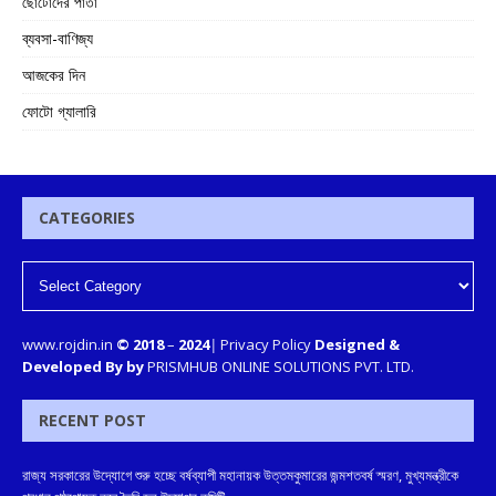
ছোটোদের পাতা
ব্যবসা-বাণিজ্য
আজকের দিন
ফোটো গ্যালারি
CATEGORIES
www.rojdin.in
© 2018
–
2024
|
Privacy Policy
Designed &
Developed By by
PRISMHUB ONLINE SOLUTIONS PVT. LTD.
RECENT POST
রাজ্য সরকারের উদ্যোগে শুরু হচ্ছে বর্ষব্যাপী মহানায়ক উত্তমকুমারের জন্মশতবর্ষ স্মরণ, মুখ্যমন্ত্রীকে