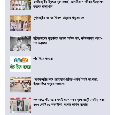
‘সেলিব্রেটিং ফ্রিডম থ্রু বেঙ্গল’, আগামীকাল শনিবার উদ্বোধন
করবেন রাজ্যপাল
মুখ্যমন্ত্রীর হর ঘর তিরঙ্গা যাত্রায় মানুষের ঢল
রবীন্দ্রনাথের মৃত্যুদিনে শ্রদ্ধা অমিত শাহ, মল্লিকার্জুন খড়গে-
সহ অন্যদের
পাঁচ তিনে পনেরো
প্রধানমন্ত্রীর সঙ্গে প্রাতরাশ বৈঠকে এনসিপিআই সাংসদরা,
ছিলেন তিন বেসুরো সাংসদও
গত সাড়ে পাঁচ বছরে ৭৭টি দেশে সফর প্রধানমন্ত্রী মোদির, খরচ
৫৫৭ কোটি ৫১ লক্ষ টাকা, সংসদে জানাল সরকার