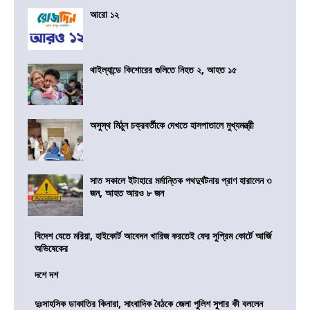
আরো ১২
থাইল্যান্ডে কিশোরের গুলিতে নিহত ২, আহত ১৫
অসুস্থ মিঠুন চক্রবর্তীকে দেখতে হাসপাতালে মুখ্যমন্ত্রী
সাত সকালে ইটাহারে মর্মান্তিক পথদুর্ঘটনায় প্রাণ হারালেন ৩
জন, আহত আরও ৮ জন
বিদেশ যেতে মরিয়া, হাইকোর্ট আবেদন খারিজ করতেই ফের সুপ্রিম কোর্টে আর্জি
অভিষেকের
দশে দশ
দুঃসাহসিক ডাকাতির কিনারা, সাংবাদিক বৈঠকে জেলা পুলিশ সুপার কী বললেন