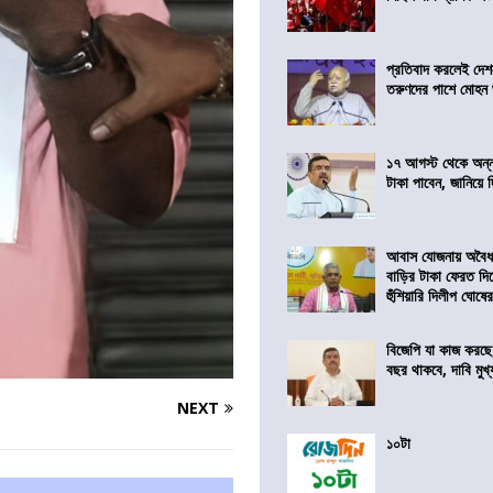
প্রতিবাদ করলেই দেশ
তরুণদের পাশে মোহন
১৭ আগস্ট থেকে অন্নপূ
টাকা পাবেন, জানিয়ে দিল
আবাস যোজনায় অবৈধ 
বাড়ির টাকা ফেরত দি
হুঁশিয়ারি দিলীপ ঘোষে
বিজেপি যা কাজ করছে
বছর থাকবে, দাবি মুখ্যম
NEXT
১০টা