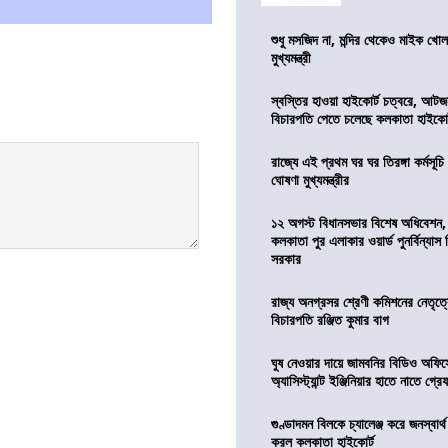
শুধু মসজিদ না, মন্দির থেকেও মাইক খোলা
মুখ্যমন্ত্রী
স্বস্তির হাওয়া হাইকোর্ট চত্বরে, আটজ
বিচারপতি পেতে চলেছে কলকাতা হাইকোর
রাজ্যে এই প্রথম ঘর ঘর তিরঙ্গা কর্মসূচ
ঘোষণা মুখ্যমন্ত্রীর
১২ অগস্ট বিধানসভার বিশেষ অধিবেশন,
কলকাতা পুর এলাকার ওয়ার্ড পুনর্বিন্যা
সরকার
রাজ্য অনগ্রসর শ্রেণী কমিশনের নেতৃত্ব
বিচারপতি রঞ্জিত কুমার বাগ
ঘুষ নেওয়ার দায়ে জামবনির বিডিও অফিস
অ্যাসিস্ট্যান্ট ইঞ্জিনিয়ার হাতে নাতে গ্র
গুণ্ডাদমন বিলকে চ্যালেঞ্জ করে জনস্বার্
করল কলকাতা হাইকোর্ট