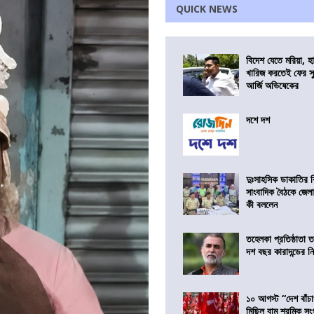
QUICK NEWS
বিদেশ যেতে মরিয়া, 
খারিজ করতেই ফের সুপ
আর্জি অভিষেকের
দশে দশ
দুঃসাহসিক ডাকাতির ক
সাংবাদিক বৈঠকে জেলা
কী বললেন
তহেলকা প্রতিষ্ঠাতা 
দশ বছর কারাদন্ডের ন
১০ আগস্ট “দেশ বাঁচ
মিছিল বাম শ্রমিক স