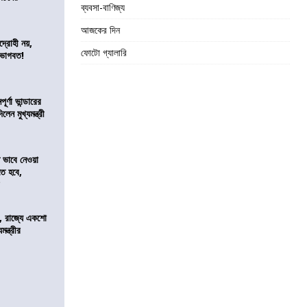
ব্যবসা-বাণিজ্য
আজকের দিন
দ্রোহী নয়,
ফোটো গ্যালারি
 ভাগবত!
র্ণা ভান্ডারের
েন মুখ্যমন্ত্রী
ভাবে নেওয়া
তে হবে,
র
, রাজ্যে একশো
ন্ত্রীর