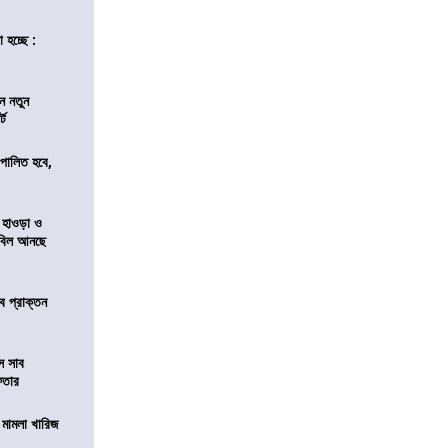
 হচ্ছে :
ন নতুন
্ট
ি পালিত হবে,
 হাওড়া ও
স বিল আনছে
ে প্রাক্তন
ে সাব
েফতার
থ মামলা খারিজ