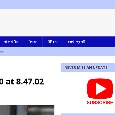
লাইফ স্টাইল
বিনোদন
বিবিধ
ফোটো গ্যালারি
দেশ
জ করতেই ফের সুপ্রিম কোর্টে আর্জি অভিষেকের
আমার বাংলা
NEVER MISS AN UPDATE
জেলা পুলিশ সুপার কী বললেন
আমার বাংলা
 at 8.47.02
কারাদন্ডের নির্দেশ আদালতের
এক নজরে
ম শ্রমিক সংগঠনের
আমার বাংলা
রধোর, উত্তেজনা ডোমজুর এলাকায়..
বাংলা