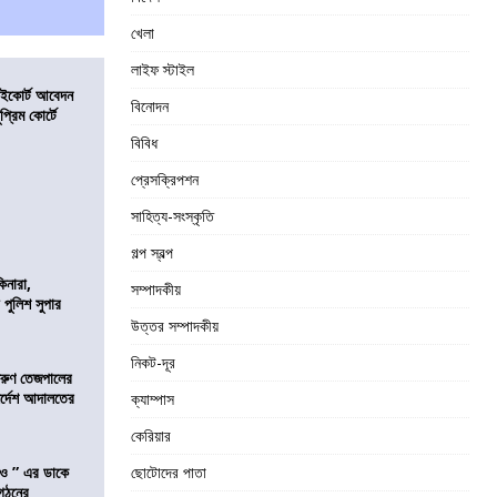
খেলা
লাইফ স্টাইল
হাইকোর্ট আবেদন
বিনোদন
্রিম কোর্টে
বিবিধ
প্রেসক্রিপশন
সাহিত্য-সংস্কৃতি
গল্প স্বল্প
িনারা,
সম্পাদকীয়
 পুলিশ সুপার
উত্তর সম্পাদকীয়
নিকট-দূর
তরুণ তেজপালের
ির্দেশ আদালতের
ক্যাম্পাস
কেরিয়ার
াও ” এর ডাকে
ছোটোদের পাতা
ংগঠনের