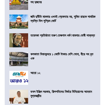
সহ দুজনের
জমি দুর্নীতি মামলায় এখনই গ্রেফতার নয়, সুমিত রায়কে সাময়িক
স্বস্তি দিল সুপ্রিম কোর্ট
তহেলকা প্রতিষ্ঠাতা তরুণ তেজপাল ধর্ষণ মামলার দোষী সাব্যস্ত
কলকাতা বিমানবন্দরে ১ কোটি টাকার বেশি সোনা, হীরে সহ ধৃত
এক
আরো ১২
ডবল ইঞ্জিন সরকার, শিল্পপতিদের নির্ভয়ে বিনিয়োগের আহবান
মুখ্যমন্ত্রীর