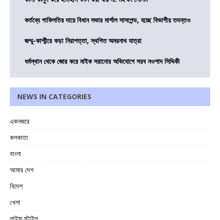
কর্তব্যে গাফিলতির দায়ে বিধান সভার মার্শাল সাসপেন্ড, হচ্ছে বিভাগীয় তদন্তও
জম্মু-কাশ্মীরে কড়া নিরাপত্তা, স্থগিত অমরনাথ যাত্রা
ধর্মস্থান থেকে জোর করে মাইক সরানোর অভিযোগে সরব নওশাদ সিদ্দিকী
NEWS IN CATEGORIES
একনজরে
কলকাতা
বাংলা
আমার দেশ
বিদেশ
খেলা
লাইফ স্টাইল