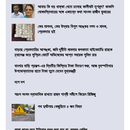
আবার কি বড় ধাক্কা খেতে চলেছে কালীঘাট তৃণমূল? কাকলি
ঘোষদস্তিদারের সঙ্গে একান্তে কথা সাংসদ রাজীব কুমারের
ফের মালদহ, ফের উদ্ধার বিপুল অঙ্কের নগদ ও মাদক,
গ্রেফতার দুই
বাড়ছে গ্রেফতারির আশঙ্কা, জমি দূর্নীতি মামলায় কলকাতা হাইকোর্টের রায়কে
চ্যালেঞ্জ করে সুপ্রিম কোর্টে অভিষেকের আপ্ত সহায়ক সুমিত রায়
বাংলার বাড়ি প্রকল্প-এর দ্বিতীয় কিস্তির টাকা বিতরণ শুরু, আজ বৃহস্পতিবার
উপভোক্তাদের হাতে টাকা তুলে দেবেন মুখ্যমন্ত্রী
দশে দশ
অচল সংসদ স্বাভাবিক রাখতে রাহুল গান্ধী সমীপে কিরেন রিজিজু
পথ দুর্ঘটনায় খেজুরিতে ৫ জন নিহত
কালা কানুন করে ইতিহাস বদল করা যায় না: মহম্মদ সেলিম