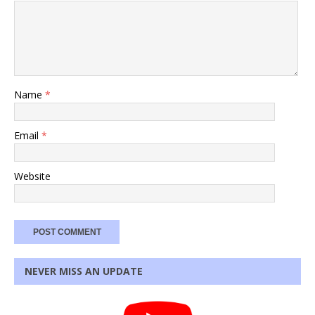
Name
*
Email
*
Website
NEVER MISS AN UPDATE