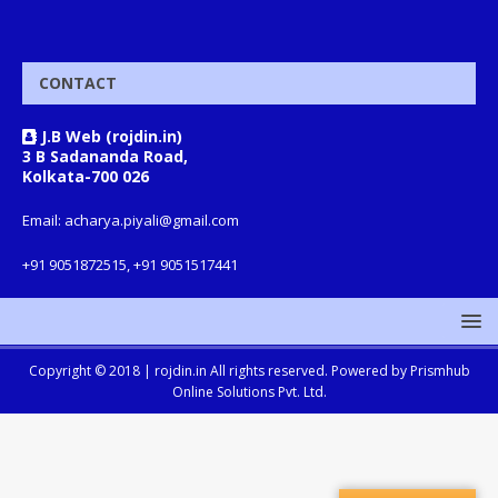
CONTACT
J.B Web (rojdin.in)
3 B Sadananda Road,
Kolkata-700 026
Email: acharya.piyali@gmail.com
+91 9051872515, +91 9051517441
Copyright © 2018 |
rojdin.in
All rights reserved. Powered by
Prismhub
Online Solutions Pvt. Ltd.