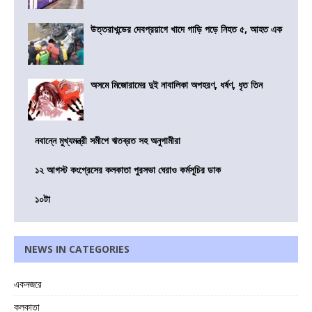
উত্তরাখন্ডের দেবপ্রয়াগে খাদে গাড়ি পড়ে নিহত ৫, আহত এক
অসমে মিজোরামের দুই নাবালিকা অপহরণ, ধর্ষণ, ধৃত তিন
নবান্নে মুখ্যমন্ত্রী সমীপে ঋতব্রত সহ অনুগামীরা
১২ আগস্ট কংগ্রেসের কলকাতা পুরসভা ঘেরাও কর্মসূচির ডাক
১০টা
NEWS IN CATEGORIES
একনজরে
কলকাতা