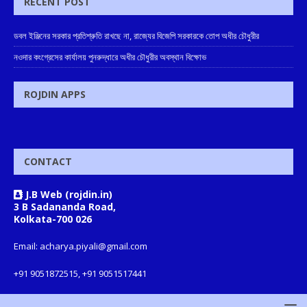
RECENT POST
ডবল ইঞ্জিনের সরকার প্রতিশ্রুতি রাখছে না, রাজ্যের বিজেপি সরকারকে তোপ অধীর চৌধুরীর
নওদার কংগ্রেসের কার্যালয় পুনরুদ্ধারে অধীর চৌধুরীর অবস্থান বিক্ষোভ
ROJDIN APPS
CONTACT
J.B Web (rojdin.in)
3 B Sadananda Road,
Kolkata-700 026
Email: acharya.piyali@gmail.com
+91 9051872515, +91 9051517441