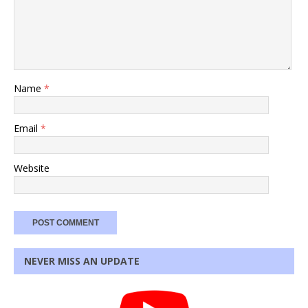
Name
*
Email
*
Website
NEVER MISS AN UPDATE