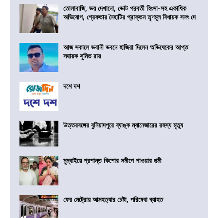
তোলাবাজি, ভয় দেখানো, ভোট পরবর্তী হিংসা-সহ একাধিক
অভিযোগ, গ্রেফতার নৈহাটির প্রাক্তন তৃণমূল বিধায়ক সনৎ দে
আজ সকালে ভবানী ভবনে হাজিরা দিলেন অভিষেকের আপ্ত
সহায়ক সুমিত রায়
দশে দশ
উত্তরবঙ্গের বুনিয়াদপুরে ব্যাঙ্ক ম্যানেজারের রহস্য মৃত্যু
মুম্বাইয়ে প্রশান্ত কিশোর সমীপে পাওয়ার পত্মী
ফের মেট্রোয় আত্মহত্যার চেষ্টা, পরিষেবা ব্যাহত