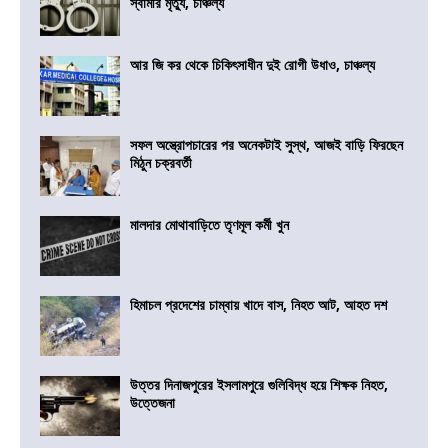
স্বামীর মৃত্যু, চাঞ্চল্য
আর জি কর থেকে চিকিৎসাধীন দুই রোগী উধাও, চাঞ্চল্য
সফল অস্ত্রোপচারের পর অনেকটাই সুস্থ, আজই বাড়ি ফিরছেন
মিঠুন চক্রবর্তী
মালদার মোথাবাড়িতে তৃণমূল কর্মী খুন
হিমাচল প্রদেশের চাম্বায় খাদে বাস, নিহত আট, আহত দশ
উত্তর দিনাজপুরের ইসলামপুরে গুলিবিদ্ধ হয়ে শিক্ষক নিহত,
উত্তেজনা