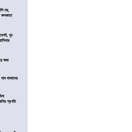
লি নয়,
দেশ কলকাতা
বেনই, দৃঢ
 হাসিনার
ে ক্ষমা
টে নাম থাকাদের
বিনা
িজেপির প্রণতি