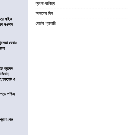
ব্যবসা-বাণিজ্য
আজকের দিন
করে মাইক
ফোটো গ্যালারি
রব নওশাদ
ুরসভা ঘেরাও
েসের
তে প্রদেশ
রতিবাদ,
াপ,চকলেট ও
 পড়ে পশ্চিম
প্রাণ গেল