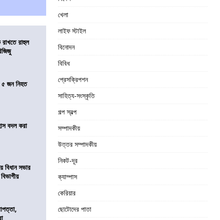
খেলা
লাইফ স্টাইল
 রাখতে রাহুল
বিনোদন
িজিজু
বিবিধ
প্রেসক্রিপশন
তে ৫ জন নিহত
সাহিত্য-সংস্কৃতি
গল্প স্বল্প
হাস বদল করা
সম্পাদকীয়
উত্তর সম্পাদকীয়
নিকট-দূর
য়ে বিধান সভার
ে বিভাগীয়
ক্যাম্পাস
কেরিয়ার
রাপত্তা,
ছোটোদের পাতা
রা