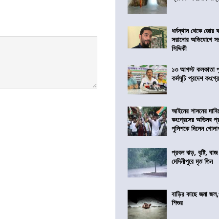
ধর্মস্থান থেকে জোর 
সরানোর অভিযোগে স
সিদ্দিকী
১৩ আগস্ট কলকাতা প
কর্মসূচি প্রদেশ কংগ্র
আইনের শাসনের দাবি
কংগ্রেসের অভিনব প্
পুলিশকে দিলেন গোল
প্রবল ঝড়, বৃষ্টি, বাজ
মেদিনীপুরে মৃত তিন
বাড়ির কাছে জমা জল,
শিশুর