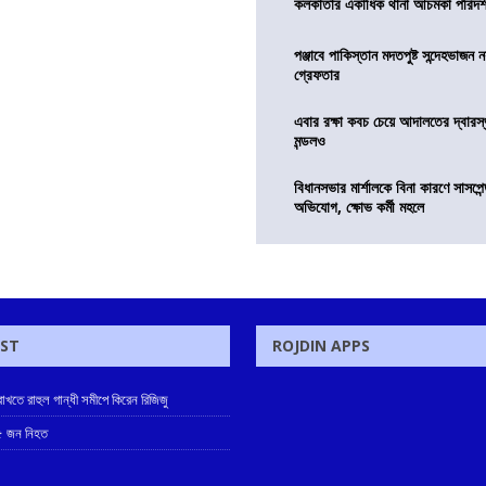
কলকাতার একাধিক থানা আচমকা পরিদর্শনে 
পঞ্জাবে পাকিস্তান মদতপুষ্ট সন্দেহভাজন ন
গ্রেফতার
এবার রক্ষা কবচ চেয়ে আদালতের দ্বারস্থ
মন্ডলও
বিধানসভার মার্শালকে বিনা কারণে সাসপে
অভিযোগ, ক্ষোভ কর্মী মহলে
OST
ROJDIN APPS
খতে রাহুল গান্ধী সমীপে কিরেন রিজিজু
 ৫ জন নিহত