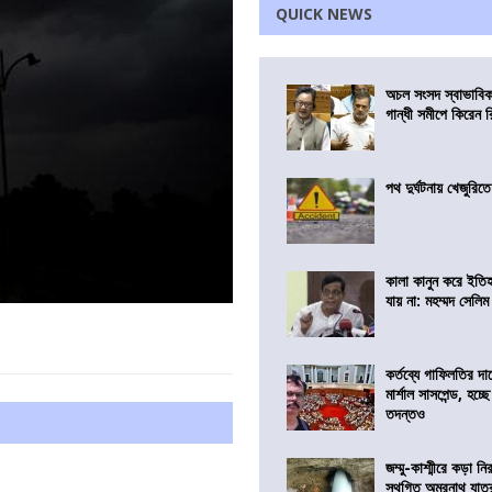
QUICK NEWS
অচল সংসদ স্বাভাবিক
গান্ধী সমীপে কিরেন র
পথ দুর্ঘটনায় খেজুরি
কালা কানুন করে ইতি
যায় না: মহম্মদ সেলিম
কর্তব্যে গাফিলতির দা
মার্শাল সাসপেন্ড, হচ্ছ
তদন্তও
জম্মু-কাশ্মীরে কড়া নি
স্থগিত অমরনাথ যাত্