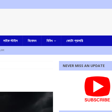
লাইফ স্টাইল
বিনোদন
বিবিধ
ফোটো গ্যালারি
দেশ
ীপে কিরেন রিজিজু
এক নজরে
NEVER MISS AN UPDATE
বাংলা
ম্মদ সেলিম
আমার বাংলা
াসপেন্ড, হচ্ছে বিভাগীয় তদন্তও
আমার বাংলা
থ যাত্রা
এক নজরে
রধোর, উত্তেজনা ডোমজুর এলাকায়..
বাংলা