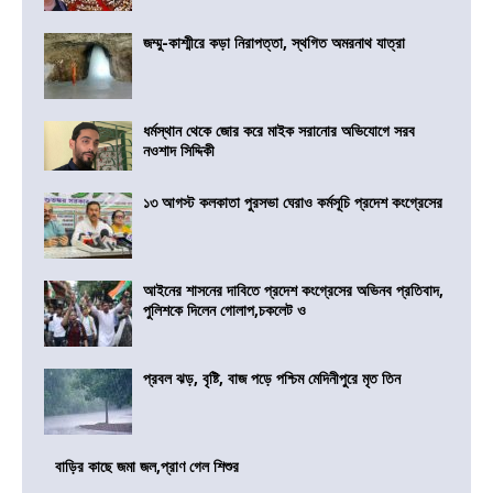
জম্মু-কাশ্মীরে কড়া নিরাপত্তা, স্থগিত অমরনাথ যাত্রা
ধর্মস্থান থেকে জোর করে মাইক সরানোর অভিযোগে সরব
নওশাদ সিদ্দিকী
১৩ আগস্ট কলকাতা পুরসভা ঘেরাও কর্মসূচি প্রদেশ কংগ্রেসের
আইনের শাসনের দাবিতে প্রদেশ কংগ্রেসের অভিনব প্রতিবাদ,
পুলিশকে দিলেন গোলাপ,চকলেট ও
প্রবল ঝড়, বৃষ্টি, বাজ পড়ে পশ্চিম মেদিনীপুরে মৃত তিন
বাড়ির কাছে জমা জল,প্রাণ গেল শিশুর