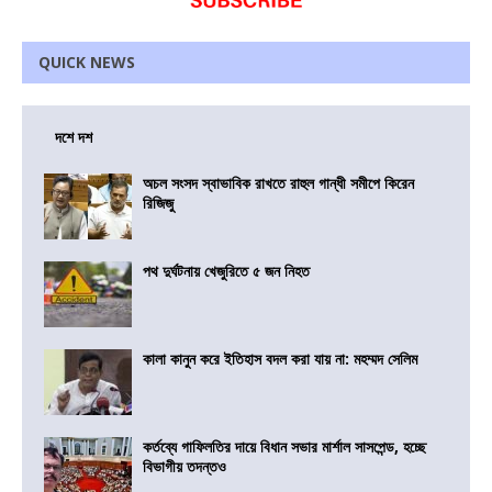
QUICK NEWS
দশে দশ
অচল সংসদ স্বাভাবিক রাখতে রাহুল গান্ধী সমীপে কিরেন
রিজিজু
পথ দুর্ঘটনায় খেজুরিতে ৫ জন নিহত
কালা কানুন করে ইতিহাস বদল করা যায় না: মহম্মদ সেলিম
কর্তব্যে গাফিলতির দায়ে বিধান সভার মার্শাল সাসপেন্ড, হচ্ছে
বিভাগীয় তদন্তও