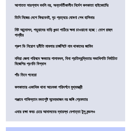
আপাতত সারপ্লাস বদলি নয়, অন্তর্বর্তীকালীন নির্দেশ কলকাতা হাইকোর্টের
তিনি নিজের দেশে ফিরবেনই, দৃঢ প্রত্যয়ে ঘোষণা শেখ হাসিনার
নিট আন্দোলন, পড়ুয়াদের বাড়ি গুন্ডা পাঠিয়ে ক্ষমা চাওয়ানো হচ্ছে : তোপ রাহুল
গান্ধীর
গ্রুপ ডি নিয়োগ দুর্নীতি মামলায় চার্জশিটে নাম থাকাদের জামিন
নদিয়া জেলা পরিষদে ক্ষমতার পালাবদল, বিনা প্রতিদ্বন্দ্বিতায় সভাধিপতি নির্বাচিত
বিজেপির প্রণতি বিশ্বাস
পাঁচ তিনে পনেরো
কলকাতার একাধিক থানা আচমকা পরিদর্শনে মুখ্যমন্ত্রী
পঞ্জাবে পাকিস্তান মদতপুষ্ট সন্দেহভাজন নয় জঙ্গি গ্রেফতার
এবার রক্ষা কবচ চেয়ে আদালতের দ্বারস্থ বেপাত্তা টুলু মন্ডলও