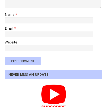
Name
*
Email
*
Website
NEVER MISS AN UPDATE