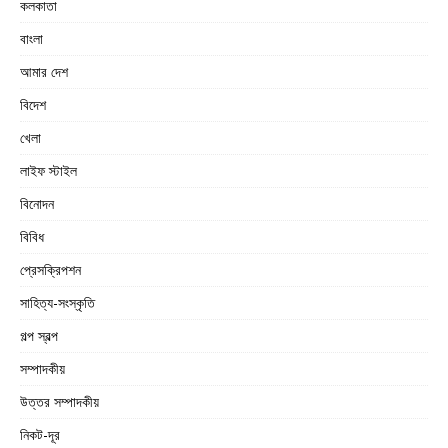
কলকাতা
বাংলা
আমার দেশ
বিদেশ
খেলা
লাইফ স্টাইল
বিনোদন
বিবিধ
প্রেসক্রিপশন
সাহিত্য-সংস্কৃতি
গল্প স্বল্প
সম্পাদকীয়
উত্তর সম্পাদকীয়
নিকট-দূর