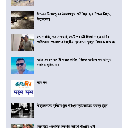
উত্তর দিনাজপুরের ইসলামপুরে গুলিবিদ্ধ হয়ে শিক্ষক নিহত,
উত্তেজনা
তোলাবাজি, ভয় দেখানো, ভোট পরবর্তী হিংসা-সহ একাধিক
অভিযোগ, গ্রেফতার নৈহাটির প্রাক্তন তৃণমূল বিধায়ক সনৎ দে
আজ সকালে ভবানী ভবনে হাজিরা দিলেন অভিষেকের আপ্ত
সহায়ক সুমিত রায়
দশে দশ
উত্তরবঙ্গের বুনিয়াদপুরে ব্যাঙ্ক ম্যানেজারের রহস্য মৃত্যু
মুম্বাইয়ে প্রশান্ত কিশোর সমীপে পাওয়ার পত্মী