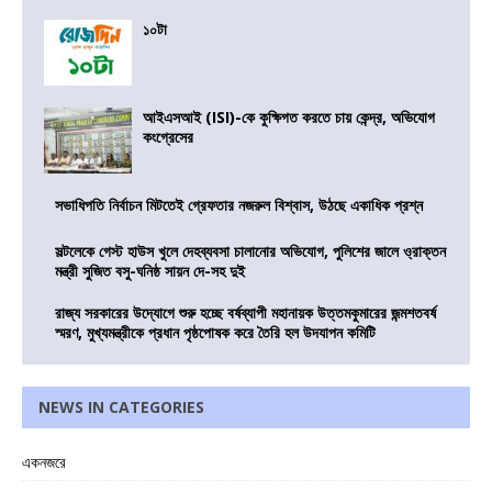
১০টা
আইএসআই (ISI)-কে কুক্ষিগত করতে চায় কেন্দ্র, অভিযোগ
কংগ্রেসের
সভাধিপতি নির্বাচন মিটতেই গ্রেফতার নজরুল বিশ্বাস, উঠছে একাধিক প্রশ্ন
সল্টলেকে গেস্ট হাউস খুলে দেহব্যবসা চালানোর অভিযোগ, পুলিশের জালে ও্রাক্তন
মন্ত্রী সুজিত বসু-ঘনিষ্ঠ সায়ন দে-সহ দুই
রাজ্য সরকারের উদ্যোগে শুরু হচ্ছে বর্ষব্যাপী মহানায়ক উত্তমকুমারের জন্মশতবর্ষ
স্মরণ, মুখ্যমন্ত্রীকে প্রধান পৃষ্ঠপোষক করে তৈরি হল উদযাপন কমিটি
NEWS IN CATEGORIES
একনজরে