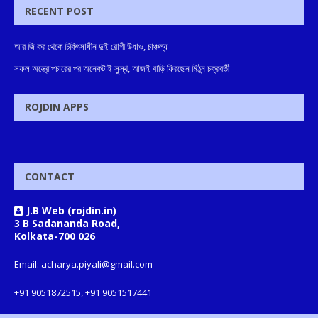
RECENT POST
আর জি কর থেকে চিকিৎসাধীন দুই রোগী উধাও, চাঞ্চল্য
সফল অস্ত্রোপচারের পর অনেকটাই সুস্থ, আজই বাড়ি ফিরছেন মিঠুন চক্রবর্তী
ROJDIN APPS
CONTACT
J.B Web (rojdin.in)
3 B Sadananda Road,
Kolkata-700 026
Email: acharya.piyali@gmail.com
+91 9051872515, +91 9051517441