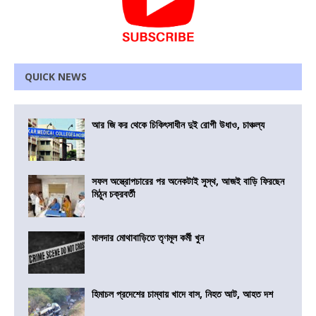
QUICK NEWS
আর জি কর থেকে চিকিৎসাধীন দুই রোগী উধাও, চাঞ্চল্য
সফল অস্ত্রোপচারের পর অনেকটাই সুস্থ, আজই বাড়ি ফিরছেন
মিঠুন চক্রবর্তী
মালদার মোথাবাড়িতে তৃণমূল কর্মী খুন
হিমাচল প্রদেশের চাম্বায় খাদে বাস, নিহত আট, আহত দশ