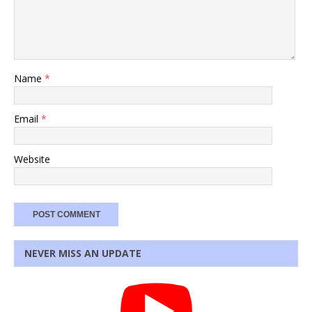
Name
*
Email
*
Website
NEVER MISS AN UPDATE