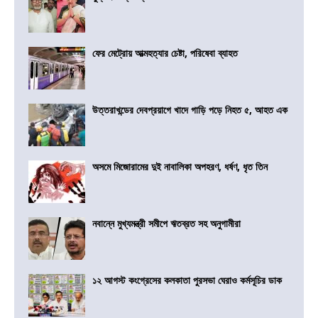
ফের মেট্রোয় আত্মহত্যার চেষ্টা, পরিষেবা ব্যাহত
উত্তরাখন্ডের দেবপ্রয়াগে খাদে গাড়ি পড়ে নিহত ৫, আহত এক
অসমে মিজোরামের দুই নাবালিকা অপহরণ, ধর্ষণ, ধৃত তিন
নবান্নে মুখ্যমন্ত্রী সমীপে ঋতব্রত সহ অনুগামীরা
১২ আগস্ট কংগ্রেসের কলকাতা পুরসভা ঘেরাও কর্মসূচির ডাক