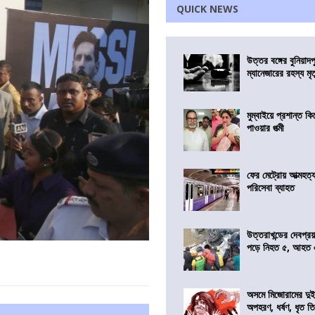
QUICK NEWS
উত্তর বঙ্গের বুনিয়াদপ
ম্যানেজারের রহস্য মৃত্
মুম্বাইয়ে প্রশান্ত 
পাওয়ার পত্মী
ফের মেট্রোয় আত্মহত্যা
পরিসেবা ব্যাহত
উত্তরাখন্ডের দেবপ্র
পড়ে নিহত ৫, আহত
অসমে মিজোরামের দুই
অপহরণ, ধর্ষণ, ধৃত ত