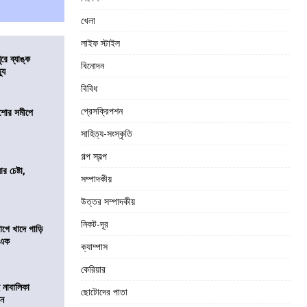
খেলা
লাইফ স্টাইল
ুরে ব্যাঙ্ক
বিনোদন
যু
বিবিধ
প্রেসক্রিপশন
কিশোর সমীপে
সাহিত্য-সংস্কৃতি
গল্প স্বল্প
র চেষ্টা,
সম্পাদকীয়
উত্তর সম্পাদকীয়
নিকট-দূর
য়াগে খাদে গাড়ি
 এক
ক্যাম্পাস
কেরিয়ার
 নাবালিকা
ছোটোদের পাতা
িন