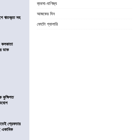
ব্যবসা-বাণিজ্য
আজকের দিন
সমীপে ঋতব্রত সহ
ফোটো গ্যালারি
র কলকাতা
চির ডাক
কুক্ষিগত
ভিযোগ
িটতেই গ্রেফতার
ে একাধিক