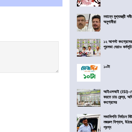
নবান্নে মুখ্যমন্ত্রী 
অনুগামীরা
১২ আগস্ট কংগ্রেসে
পুরসভা ঘেরাও কর্মসূ
১০টা
আইএসআই (ISI)-কে 
করতে চায় কেন্দ্র, অ
কংগ্রেসের
সভাধিপতি নির্বাচন ম
নজরুল বিশ্বাস, উঠছ
প্রশ্ন