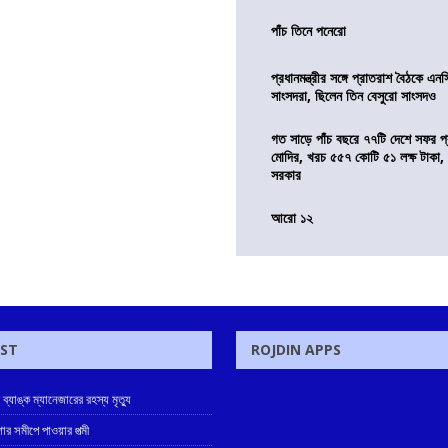
পাঁচ তিনে পনেরো
প্রধানমন্ত্রীর সঙ্গে প্রাতরাশ বৈঠকে এ
সাংসদরা, ছিলেন তিন বেসুরো সাংসদও
গত সাড়ে পাঁচ বছরে ৭৭টি দেশে সফর প্রধ
মোদির, খরচ ৫৫৭ কোটি ৫১ লক্ষ টাকা,
সরকার
আরো ১২
OST
ROJDIN APPS
ে ব্যাঙ্ক ম্যানেজারের রহস্য মৃত্যু
োর সমীপে পাওয়ার পত্মী