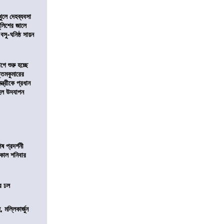
খুলে দেহব্যবসা
লিশের জালে
 বসু-ঘনিষ্ঠ সায়ন
ে শুরু হচ্ছে
ত্তমকুমারের
মন্ত্রীকে প্রধান
 হল উদযাপন
 প্রদর্শনী
মীকাল শনিবার
ের ঢল
, মল্লিকার্জুন