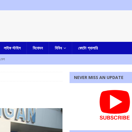
লাইফ স্টাইল
বিনোদন
বিবিধ
ফোটো গ্যালারি
দেশ
রহস্য মৃত্যু
আমার বাংলা
NEVER MISS AN UPDATE
ী
এক নজরে
াহত
এক নজরে
ে নিহত ৫, আহত এক
এক নজরে
্ষণ, ধৃত তিন
এক নজরে
রধোর, উত্তেজনা ডোমজুর এলাকায়..
বাংলা