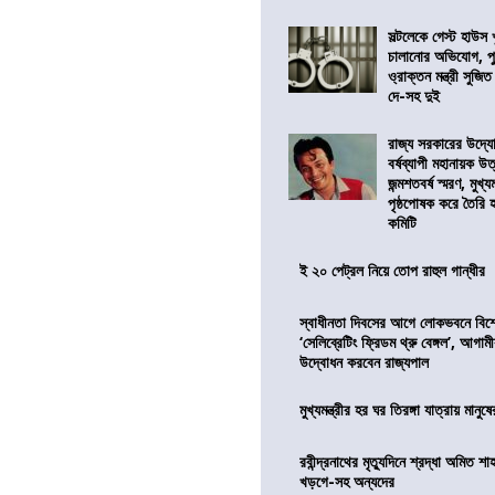
সল্টলেকে গেস্ট হাউস 
চালানোর অভিযোগ, পু
ও্রাক্তন মন্ত্রী সুজিত
দে-সহ দুই
রাজ্য সরকারের উদ্যোগ
বর্ষব্যাপী মহানায়ক উ
জন্মশতবর্ষ স্মরণ, মুখ্য
পৃষ্ঠপোষক করে তৈরি
কমিটি
ই ২০ পেট্রল নিয়ে তোপ রাহুল গান্ধীর
স্বাধীনতা দিবসের আগে লোকভবনে বিশেষ
‘সেলিব্রেটিং ফ্রিডম থ্রু বেঙ্গল’, আগা
উদ্বোধন করবেন রাজ্যপাল
মুখ্যমন্ত্রীর হর ঘর তিরঙ্গা যাত্রায় মানুষ
রবীন্দ্রনাথের মৃত্যুদিনে শ্রদ্ধা অমিত শাহ
খড়গে-সহ অন্যদের