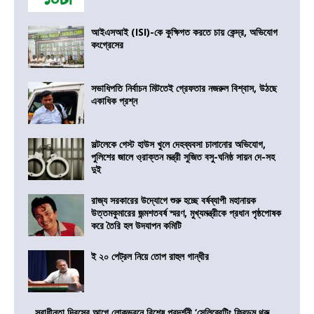
আইএসআই (ISI)-কে কুক্ষিগত করতে চায় কেন্দ্র, অভিযোগ
কংগ্রেসের
সভাধিপতি নির্বাচন মিটতেই গ্রেফতার নজরুল বিশ্বাস, উঠছে
একাধিক প্রশ্ন
সল্টলেকে গেস্ট হাউস খুলে দেহব্যবসা চালানোর অভিযোগ,
পুলিশের জালে ও্রাক্তন মন্ত্রী সুজিত বসু-ঘনিষ্ঠ সায়ন দে-সহ
দুই
রাজ্য সরকারের উদ্যোগে শুরু হচ্ছে বর্ষব্যাপী মহানায়ক
উত্তমকুমারের জন্মশতবর্ষ স্মরণ, মুখ্যমন্ত্রীকে প্রধান পৃষ্ঠপোষক
করে তৈরি হল উদযাপন কমিটি
ই ২০ পেট্রল নিয়ে তোপ রাহুল গান্ধীর
স্বাধীনতা দিবসের আগে লোকভবনে বিশেষ প্রদর্শনী ‘সেলিব্রেটিং ফ্রিডম থ্রু