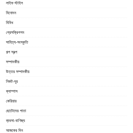
লাইফ স্টাইল
বিনোদন
বিবিধ
প্রেসক্রিপশন
সাহিত্য-সংস্কৃতি
গল্প স্বল্প
সম্পাদকীয়
উত্তর সম্পাদকীয়
নিকট-দূর
ক্যাম্পাস
কেরিয়ার
ছোটোদের পাতা
ব্যবসা-বাণিজ্য
আজকের দিন