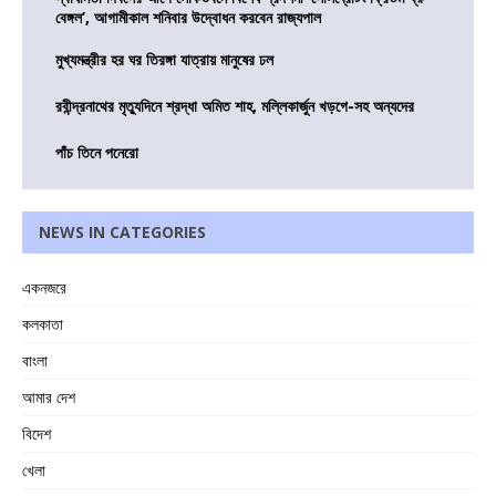
বেঙ্গল’, আগামীকাল শনিবার উদ্বোধন করবেন রাজ্যপাল
মুখ্যমন্ত্রীর হর ঘর তিরঙ্গা যাত্রায় মানুষের ঢল
রবীন্দ্রনাথের মৃত্যুদিনে শ্রদ্ধা অমিত শাহ, মল্লিকার্জুন খড়গে-সহ অন্যদের
পাঁচ তিনে পনেরো
NEWS IN CATEGORIES
একনজরে
কলকাতা
বাংলা
আমার দেশ
বিদেশ
খেলা