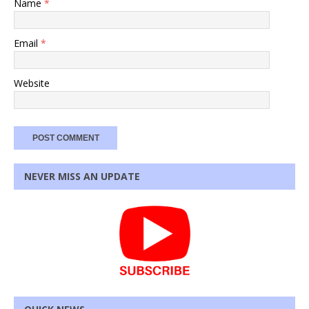
Name
*
Email
*
Website
NEVER MISS AN UPDATE