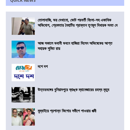
QUICK NEWS
তোলাবাজি, ভয় দেখানো, ভোট পরবর্তী হিংসা-সহ একাধিক
অভিযোগ, গ্রেফতার নৈহাটির প্রাক্তন তৃণমূল বিধায়ক সনত দে
আজ সকালে ভবানী ভবনে হাজিরা দিলেন অভিষেকের আপ্ত
সহায়ক সুমিত রায়
দশে দশ
উত্তরবঙ্গের বুনিয়াদপুরে ব্যাঙ্ক ম্যানেজারের রহস্য মৃত্যু
মুম্বাইয়ে প্রশান্ত কিশোর সমীপে পাওয়ার পত্মী