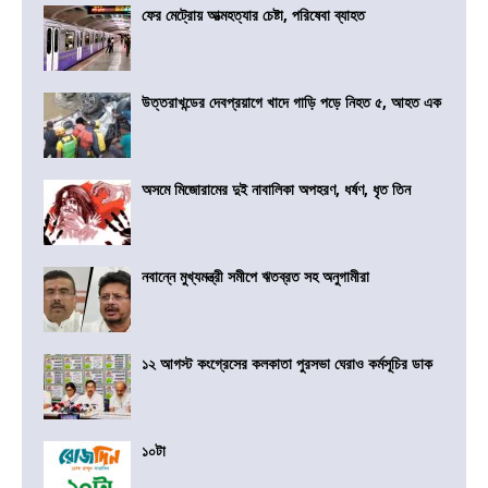
ফের মেট্রোয় আত্মহত্যার চেষ্টা, পরিষেবা ব্যাহত
উত্তরাখন্ডের দেবপ্রয়াগে খাদে গাড়ি পড়ে নিহত ৫, আহত এক
অসমে মিজোরামের দুই নাবালিকা অপহরণ, ধর্ষণ, ধৃত তিন
নবান্নে মুখ্যমন্ত্রী সমীপে ঋতব্রত সহ অনুগামীরা
১২ আগস্ট কংগ্রেসের কলকাতা পুরসভা ঘেরাও কর্মসূচির ডাক
১০টা