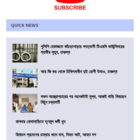
QUICK NEWS
পুলিশি হেফাজতে কাঁচড়াপাড়ার পদত্যাগী টিএমসি কাউন্সিলরের
স্বামীর মৃত্যু, চাঞ্চল্য
আর জি কর থেকে চিকিৎসাধীন দুই রোগী উধাও, চাঞ্চল্য
সফল অস্ত্রোপচারের পর অনেকটাই সুস্থ, আজই বাড়ি ফিরছেন
মিঠুন চক্রবর্তী
মালদার মোথাবাড়িতে তৃণমূল কর্মী খুন
হিমাচল প্রদেশের চাম্বায় খাদে বাস, নিহত আট, আহত দশ