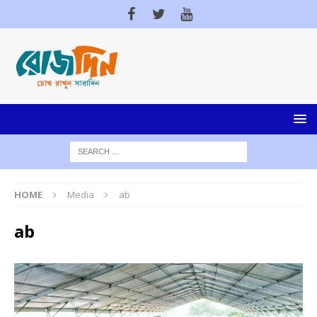
HOME
Media
ab
ab