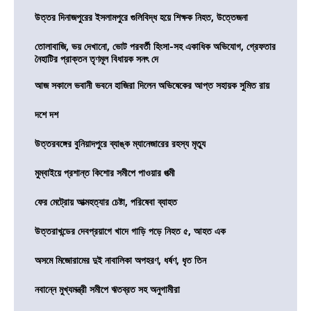
উত্তর দিনাজপুরের ইসলামপুরে গুলিবিদ্ধ হয়ে শিক্ষক নিহত, উত্তেজনা
তোলাবাজি, ভয় দেখানো, ভোট পরবর্তী হিংসা-সহ একাধিক অভিযোগ, গ্রেফতার
নৈহাটির প্রাক্তন তৃণমূল বিধায়ক সনৎ দে
আজ সকালে ভবানী ভবনে হাজিরা দিলেন অভিষেকের আপ্ত সহায়ক সুমিত রায়
দশে দশ
উত্তরবঙ্গের বুনিয়াদপুরে ব্যাঙ্ক ম্যানেজারের রহস্য মৃত্যু
মুম্বাইয়ে প্রশান্ত কিশোর সমীপে পাওয়ার পত্মী
ফের মেট্রোয় আত্মহত্যার চেষ্টা, পরিষেবা ব্যাহত
উত্তরাখন্ডের দেবপ্রয়াগে খাদে গাড়ি পড়ে নিহত ৫, আহত এক
অসমে মিজোরামের দুই নাবালিকা অপহরণ, ধর্ষণ, ধৃত তিন
নবান্নে মুখ্যমন্ত্রী সমীপে ঋতব্রত সহ অনুগামীরা