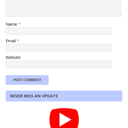
Name
*
Email
*
Website
NEVER MISS AN UPDATE