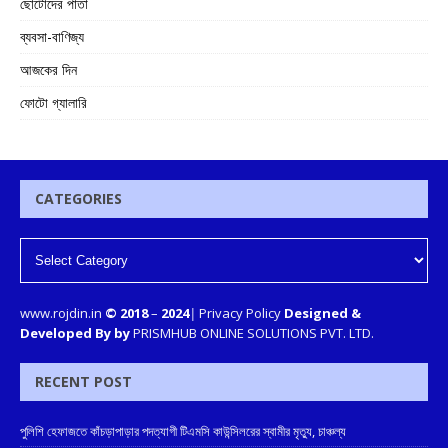
ছোটোদের পাতা
ব্যবসা-বাণিজ্য
আজকের দিন
ফোটো গ্যালারি
CATEGORIES
www.rojdin.in
© 2018
–
2024
|
Privacy Policy
Designed &
Developed By by
PRISMHUB ONLINE SOLUTIONS PVT. LTD.
RECENT POST
পুলিশি হেফাজতে কাঁচড়াপাড়ার পদত্যাগী টিএমসি কাউন্সিলরের স্বামীর মৃত্যু, চাঞ্চল্য