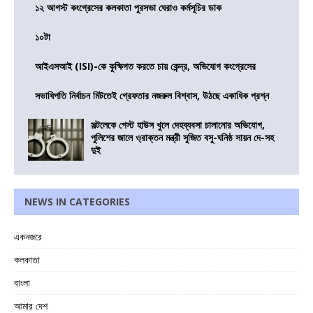
১২ আগস্ট কংগ্রেসের কলকাতা পুরসভা ঘেরাও কর্মসূচির ডাক
১০টা
আইএসআই (ISI)-কে কুক্ষিগত করতে চায় কেন্দ্র, অভিযোগ কংগ্রেসের
সভাধিপতি নির্বাচন মিটতেই গ্রেফতার নজরুল বিশ্বাস, উঠছে একাধিক প্রশ্ন
সল্টলেকে গেস্ট হাউস খুলে দেহব্যবসা চালানোর অভিযোগ,
পুলিশের জালে ও্রাক্তন মন্ত্রী সুজিত বসু-ঘনিষ্ঠ সায়ন দে-সহ
দুই
NEWS IN CATEGORIES
একনজরে
কলকাতা
বাংলা
আমার দেশ