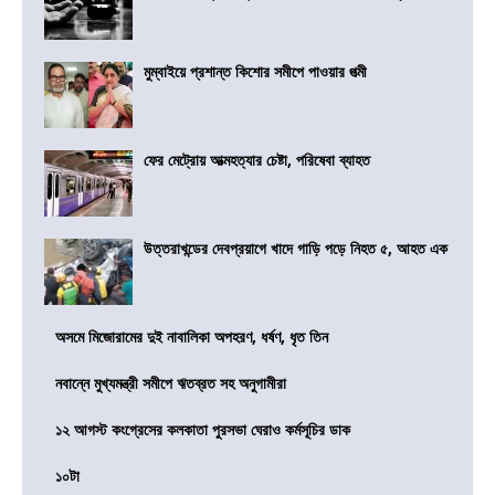
মুম্বাইয়ে প্রশান্ত কিশোর সমীপে পাওয়ার পত্মী
ফের মেট্রোয় আত্মহত্যার চেষ্টা, পরিষেবা ব্যাহত
উত্তরাখন্ডের দেবপ্রয়াগে খাদে গাড়ি পড়ে নিহত ৫, আহত এক
অসমে মিজোরামের দুই নাবালিকা অপহরণ, ধর্ষণ, ধৃত তিন
নবান্নে মুখ্যমন্ত্রী সমীপে ঋতব্রত সহ অনুগামীরা
১২ আগস্ট কংগ্রেসের কলকাতা পুরসভা ঘেরাও কর্মসূচির ডাক
১০টা