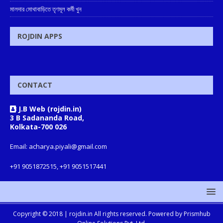
মালদার মোথাবাড়িতে তৃণমূল কর্মী খুন
ROJDIN APPS
CONTACT
J.B Web (rojdin.in)
3 B Sadananda Road,
Kolkata-700 026
Email: acharya.piyali@gmail.com
+91 9051872515, +91 9051517441
Copyright © 2018 |
rojdin.in
All rights reserved. Powered by
Prismhub