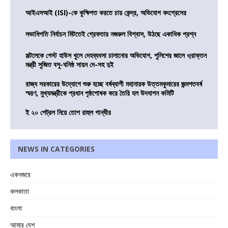
আইএসআই (ISI)-কে কুক্ষিগত করতে চায় কেন্দ্র, অভিযোগ কংগ্রেসের
সভাধিপতি নির্বাচন মিটতেই গ্রেফতার নজরুল বিশ্বাস, উঠছে একাধিক প্রশ্ন
সল্টলেকে গেস্ট হাউস খুলে দেহব্যবসা চালানোর অভিযোগ, পুলিশের জালে ও্রাক্তন
মন্ত্রী সুজিত বসু-ঘনিষ্ঠ সায়ন দে-সহ দুই
রাজ্য সরকারের উদ্যোগে শুরু হচ্ছে বর্ষব্যাপী মহানায়ক উত্তমকুমারের জন্মশতবর্ষ
স্মরণ, মুখ্যমন্ত্রীকে প্রধান পৃষ্ঠপোষক করে তৈরি হল উদযাপন কমিটি
ই ২০ পেট্রল নিয়ে তোপ রাহুল গান্ধীর
NEWS IN CATEGORIES
একনজরে
কলকাতা
বাংলা
আমার দেশ