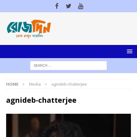
HOME
Media
agnideb-chatterjee
agnideb-chatterjee