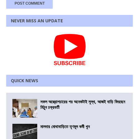
NEVER MISS AN UPDATE
QUICK NEWS
সফল অস্ত্রোপচারের পর অনেকটাই সুস্থ, আজই বাড়ি ফিরছেন
মিঠুন চক্রবর্তী
মালদার মোথাবাড়িতে তৃণমূল কর্মী খুন