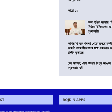
আরো ১২
ডবল ইঞ্জিন সরকার, শ
নির্ভয়ে বিনিয়োগের আ
মুখ্যমন্ত্রীর
আবার কি বড় ধাক্কা খেতে চলেছে কালী
কাকলি ঘোষদস্তিদারের সঙ্গে একান্তে 
রাজীব কুমারের
ফের মালদহ, ফের উদ্ধার বিপুল অঙ্কে
গ্রেফতার দুই
OST
ROJDIN APPS
ে নেওয়া বাড়ির টাকা ফেরত দিতে হবে, হুঁশিয়ারি