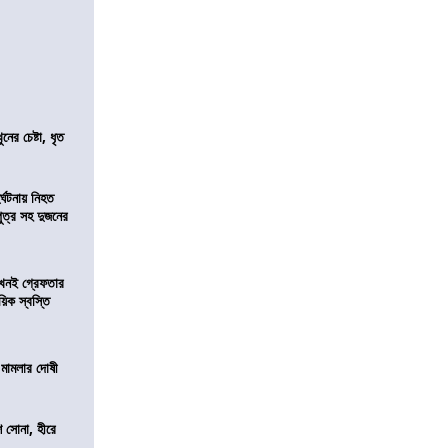
ের চেষ্টা, ধৃত
র্ঘটনায় নিহত
পুত্র সহ দুজনের
 এখনই গ্রেফতার
য়িক স্বস্তি
 মামলার দোষী
ি সোনা, হীরে