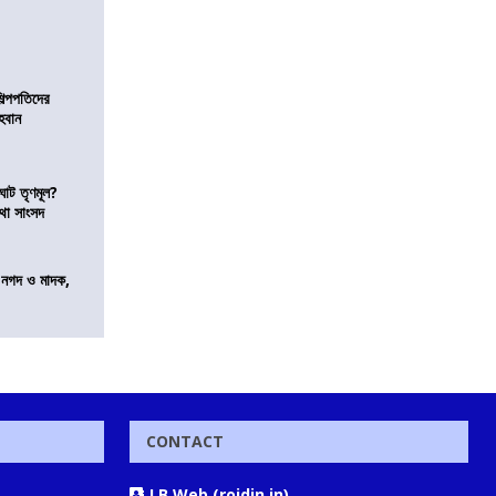
িল্পপতিদের
হবান
ঘাট তৃণমূল?
কথা সাংসদ
র নগদ ও মাদক,
CONTACT
J.B Web (rojdin.in)