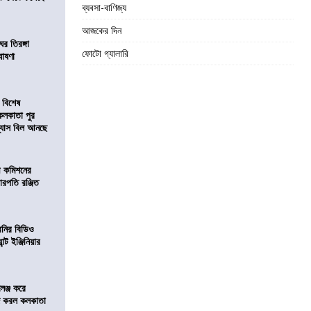
ব্যবসা-বাণিজ্য
আজকের দিন
র তিরঙ্গা
ফোটো গ্যালারি
ঘোষণা
 বিশেষ
কলকাতা পুর
িন্যাস বিল আনছে
ী কমিশনের
চারপতি রঞ্জিত
বনির বিডিও
ন্ট ইঞ্জিনিয়ার
লেঞ্জ করে
রিজ করল কলকাতা