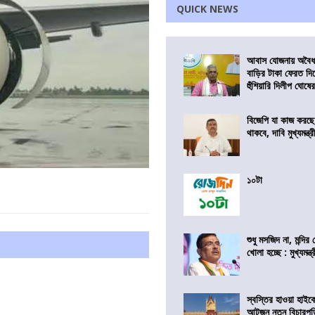
QUICK NEWS
আবাস যোজনায় অবৈধ 
বাড়ির টাকা ফেরত দি
হুঁশিয়ারি দিলীপ ঘোষে
বিজেপি যা কাজ করছ
থাকবে, দাবি মুখ্যমন্ত্র
১০টা
শুধু মসজিদ না, মন্দি
খোলা হচ্ছে : মুখ্যমন্ত্
স্বস্তির হাওয়া হাইকো
আটজন নতুন বিচারপত