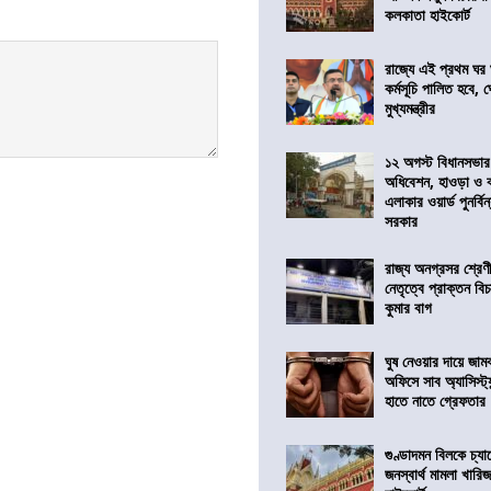
কলকাতা হাইকোর্ট
রাজ্যে এই প্রথম ঘর ঘ
কর্মসূচি পালিত হবে, 
মুখ্যমন্ত্রীর
১২ অগস্ট বিধানসভার
অধিবেশন, হাওড়া ও 
এলাকার ওয়ার্ড পুনর্ব
সরকার
রাজ্য অনগ্রসর শ্রেণ
নেতৃত্বে প্রাক্তন বি
কুমার বাগ
ঘুষ নেওয়ার দায়ে জাম
অফিসে সাব অ্যাসিস্ট্যা
হাতে নাতে গ্রেফতার
গুণ্ডাদমন বিলকে চ্যা
জনস্বার্থ মামলা খা