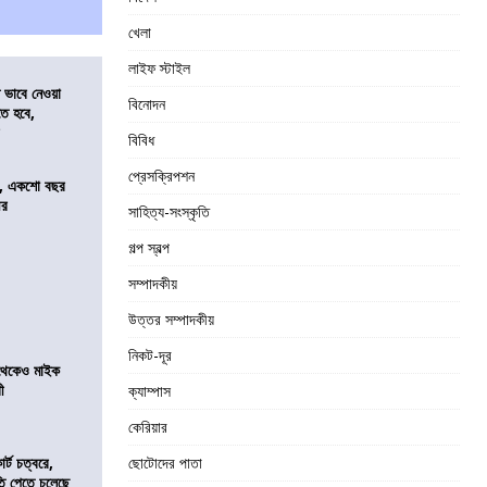
খেলা
লাইফ স্টাইল
ভাবে নেওয়া
বিনোদন
তে হবে,
র
বিবিধ
প্রেসক্রিপশন
ে, একশো বছর
ীর
সাহিত্য-সংস্কৃতি
গল্প স্বল্প
সম্পাদকীয়
উত্তর সম্পাদকীয়
নিকট-দূর
র থেকেও মাইক
রী
ক্যাম্পাস
কেরিয়ার
র্ট চত্বরে,
ছোটোদের পাতা
ি পেতে চলেছে