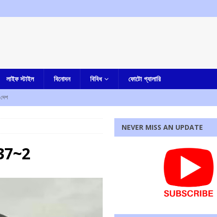
লাইফ স্টাইল
বিনোদন
বিবিধ
ফোটো গ্যালারি
দেশ
 ফেরত দিতে হবে, হুঁশিয়ারি দিলীপ ঘোষের
আমার বাংলা
NEVER MISS AN UPDATE
ি মুখ্যমন্ত্রীর
আমার বাংলা
37~2
ে : মুখ্যমন্ত্রী
আমার বাংলা
ুন বিচারপতি পেতে চলেছে কলকাতা হাইকোর্ট
আমার বাংলা
রধোর, উত্তেজনা ডোমজুর এলাকায়..
বাংলা