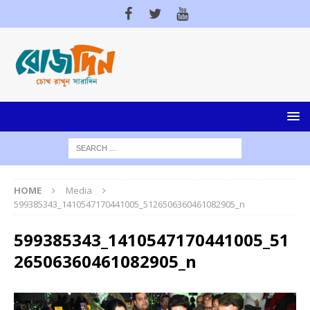
HOME
Media
599385343_1410547170441005_5126506360461082905_n
599385343_1410547170441005_51
26506360461082905_n