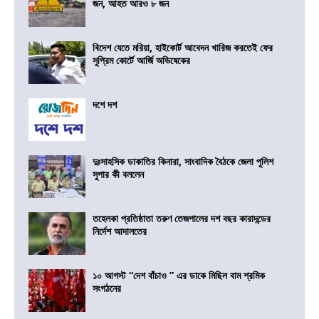
জন, আহত আরও ৮ জন
বিদেশ যেতে মরিয়া, হাইকোর্ট আবেদন খারিজ করতেই ফের
সুপ্রিম কোর্টে আর্জি অভিষেকের
দশে দশ
দুঃসাহসিক ডাকাতির কিনারা, সাংবাদিক বৈঠকে জেলা পুলিশ
সুপার কী বললেন
তহেলকা প্রতিষ্ঠাতা তরুণ তেজপালের দশ বছর কারাদন্ডের
নির্দেশ আদালতের
১০ আগস্ট “দেশ বাঁচাও ” এর ডাকে মিছিল বাম শ্রমিক
সংগঠনের