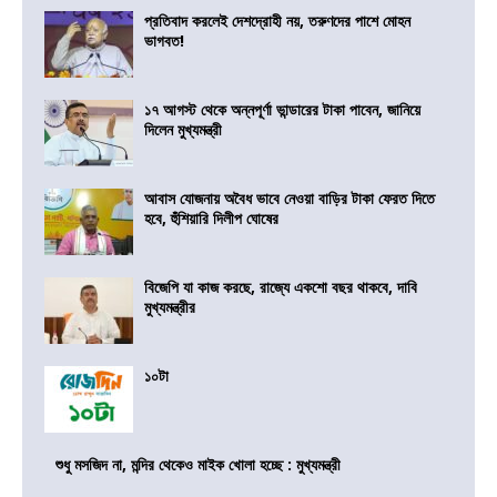
প্রতিবাদ করলেই দেশদ্রোহী নয়, তরুণদের পাশে মোহন
ভাগবত!
১৭ আগস্ট থেকে অন্নপূর্ণা ভান্ডারের টাকা পাবেন, জানিয়ে
দিলেন মুখ্যমন্ত্রী
আবাস যোজনায় অবৈধ ভাবে নেওয়া বাড়ির টাকা ফেরত দিতে
হবে, হুঁশিয়ারি দিলীপ ঘোষের
বিজেপি যা কাজ করছে, রাজ্যে একশো বছর থাকবে, দাবি
মুখ্যমন্ত্রীর
১০টা
শুধু মসজিদ না, মন্দির থেকেও মাইক খোলা হচ্ছে : মুখ্যমন্ত্রী