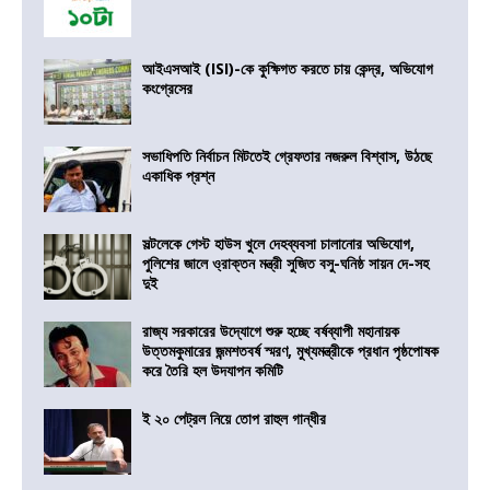
আইএসআই (ISI)-কে কুক্ষিগত করতে চায় কেন্দ্র, অভিযোগ
কংগ্রেসের
সভাধিপতি নির্বাচন মিটতেই গ্রেফতার নজরুল বিশ্বাস, উঠছে
একাধিক প্রশ্ন
সল্টলেকে গেস্ট হাউস খুলে দেহব্যবসা চালানোর অভিযোগ,
পুলিশের জালে ও্রাক্তন মন্ত্রী সুজিত বসু-ঘনিষ্ঠ সায়ন দে-সহ
দুই
রাজ্য সরকারের উদ্যোগে শুরু হচ্ছে বর্ষব্যাপী মহানায়ক
উত্তমকুমারের জন্মশতবর্ষ স্মরণ, মুখ্যমন্ত্রীকে প্রধান পৃষ্ঠপোষক
করে তৈরি হল উদযাপন কমিটি
ই ২০ পেট্রল নিয়ে তোপ রাহুল গান্ধীর