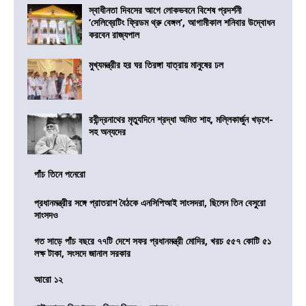
স্বাধীনতা দিবসের আগে লোকভবনে বিশেষ প্রদর্শনী
‘সেলিব্রেটিং ফ্রিডম থ্রু বেঙ্গল’, আগামীকাল শনিবার উদ্বোধন
করবেন রাজ্যপাল
মুখ্যমন্ত্রীর হর ঘর তিরঙ্গা যাত্রায় মানুষের ঢল
রবীন্দ্রনাথের মৃত্যুদিনে শ্রদ্ধা অমিত শাহ, মল্লিকার্জুন খড়গে-
সহ অন্যদের
পাঁচ তিনে পনেরো
প্রধানমন্ত্রীর সঙ্গে প্রাতরাশ বৈঠকে এনসিপিআই সাংসদরা, ছিলেন তিন বেসুরো
সাংসদও
গত সাড়ে পাঁচ বছরে ৭৭টি দেশে সফর প্রধানমন্ত্রী মোদির, খরচ ৫৫৭ কোটি ৫১
লক্ষ টাকা, সংসদে জানাল সরকার
আরো ১২