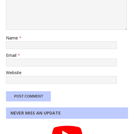
Name
*
Email
*
Website
NEVER MISS AN UPDATE