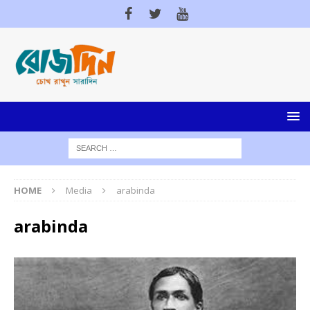
HOME
Media
arabinda
arabinda