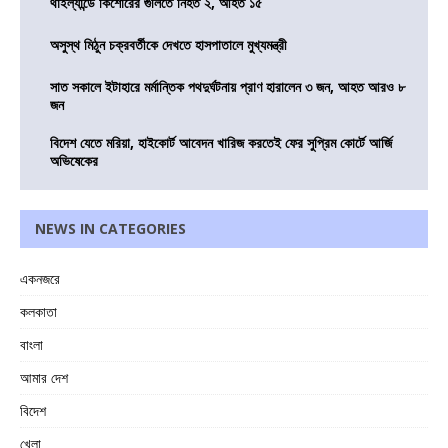
থাইল্যান্ডে কিশোরের গুলিতে নিহত ২, আহত ১৫
অসুস্থ মিঠুন চক্রবর্তীকে দেখতে হাসপাতালে মুখ্যমন্ত্রী
সাত সকালে ইটাহারে মর্মান্তিক পথদুর্ঘটনায় প্রাণ হারালেন ৩ জন, আহত আরও ৮
জন
বিদেশ যেতে মরিয়া, হাইকোর্ট আবেদন খারিজ করতেই ফের সুপ্রিম কোর্টে আর্জি
অভিষেকের
NEWS IN CATEGORIES
একনজরে
কলকাতা
বাংলা
আমার দেশ
বিদেশ
খেলা