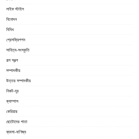
লাইফ স্টাইল
বিনোদন
বিবিধ
প্রেসক্রিপশন
সাহিত্য-সংস্কৃতি
গল্প স্বল্প
সম্পাদকীয়
উত্তর সম্পাদকীয়
নিকট-দূর
ক্যাম্পাস
কেরিয়ার
ছোটোদের পাতা
ব্যবসা-বাণিজ্য