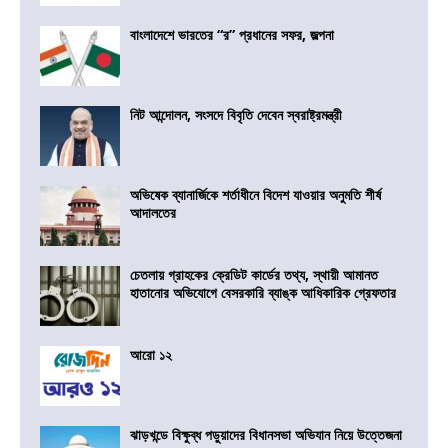
বাংলাদেশে ভারতের “র” প্রধানের সফর, জল্পনা
নিট আন্দোলন, সংসদে বিবৃতি দেবেন স্বরাষ্ট্রমন্ত্রী
অভিষেক ব্যানার্জিকে শর্তাধীনে বিদেশ যাওয়ার অনুমতি শীর্ষ
আদালতের
চেতলায় গ্রাহকের ক্রেডিট কার্ডের তথ্য, স্থায়ী আমানত
হাতানোর অভিযোগে বেসরকারি ব্যাঙ্ক আধিকারিক গ্রেফতার
আরো ১২
ঝাড়খন্ডে বিক্ষুব্ধ পড়ুয়াদের বিধানসভা অভিযান নিয়ে উত্তেজনা