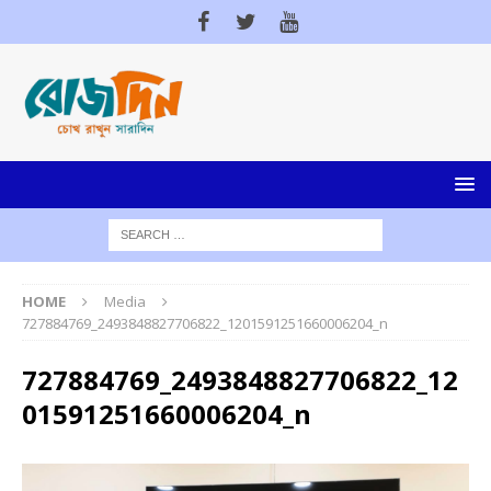
HOME
Media
727884769_2493848827706822_1201591251660006204_n
727884769_2493848827706822_12
01591251660006204_n