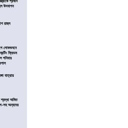
মন্ত্রীকে প্রধান
 হল উদযাপন
োপ রাহুল
আগে লোকভবনে
ব্রেটিং ফ্রিডম
াল শনিবার
যপাল
ঙ্গা যাত্রায়
নে শ্রদ্ধা অমিত
়গে-সহ অন্যদের