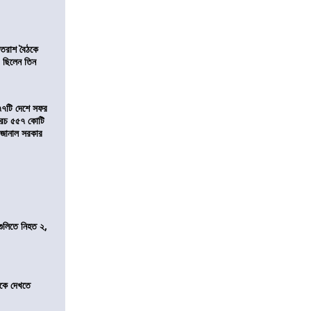
্রাতরাশ বৈঠকে
 ছিলেন তিন
৭৭টি দেশে সফর
, খরচ ৫৫৭ কোটি
ে জানাল সরকার
 গুলিতে নিহত ২,
তীকে দেখতে