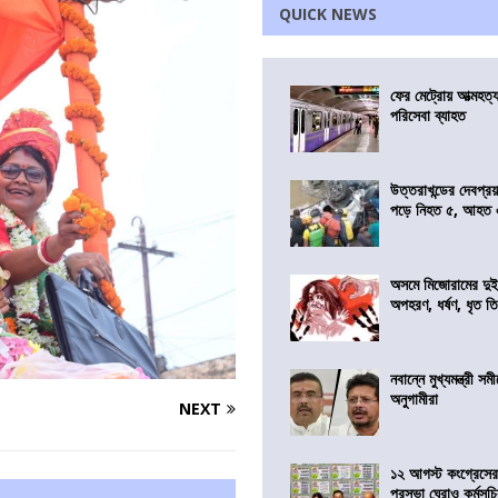
QUICK NEWS
ফের মেট্রোয় আত্মহত্যা
পরিসেবা ব্যাহত
উত্তরাখন্ডের দেবপ্র
পড়ে নিহত ৫, আহত
অসমে মিজোরামের দুই
অপহরণ, ধর্ষণ, ধৃত ত
নবান্নে মুখ্যমন্ত্রী 
অনুগামীরা
NEXT
১২ আগস্ট কংগ্রেসে
পুরসভা ঘেরাও কর্মসূ