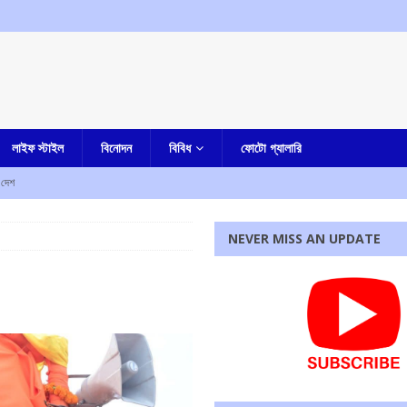
লাইফ স্টাইল
বিনোদন
বিবিধ
ফোটো গ্যালারি
দেশ
াহত
এক নজরে
NEVER MISS AN UPDATE
ে নিহত ৫, আহত এক
এক নজরে
্ষণ, ধৃত তিন
এক নজরে
ামীরা
আমার বাংলা
ও কর্মসূচির ডাক
কলকাতা
রধোর, উত্তেজনা ডোমজুর এলাকায়..
বাংলা