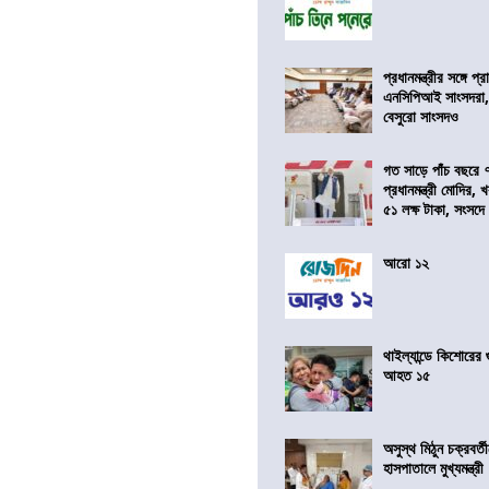
প্রধানমন্ত্রীর সঙ্গে প
এনসিপিআই সাংসদরা,
বেসুরো সাংসদও
গত সাড়ে পাঁচ বছরে 
প্রধানমন্ত্রী মোদির
৫১ লক্ষ টাকা, সংসদ
আরো ১২
থাইল্যান্ডে কিশোরের
আহত ১৫
অসুস্থ মিঠুন চক্রবর্
হাসপাতালে মুখ্যমন্ত্রী