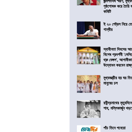
জন্মশতবর্ষ স্মরণ, মুখ্য
পৃষ্ঠপোষক করে তৈরি
কমিটি
ই ২০ পেট্রল নিয়ে ত
গান্ধীর
স্বাধীনতা দিবসের 
বিশেষ প্রদর্শনী ‘সেলি
থ্রু বেঙ্গল’, আগামীক
উদ্বোধন করবেন রাজ্
মুখ্যমন্ত্রীর হর ঘর তির
মানুষের ঢল
রবীন্দ্রনাথের মৃত্যুদি
শাহ, মল্লিকার্জুন খড
পাঁচ তিনে পনেরো