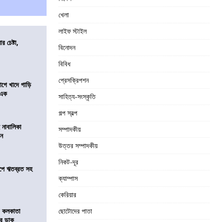
খেলা
লাইফ স্টাইল
র চেষ্টা,
বিনোদন
বিবিধ
প্রেসক্রিপশন
য়াগে খাদে গাড়ি
 এক
সাহিত্য-সংস্কৃতি
গল্প স্বল্প
 নাবালিকা
সম্পাদকীয়
িন
উত্তর সম্পাদকীয়
নিকট-দূর
সমীপে ঋতব্রত সহ
ক্যাম্পাস
কেরিয়ার
র কলকাতা
ছোটোদের পাতা
চির ডাক