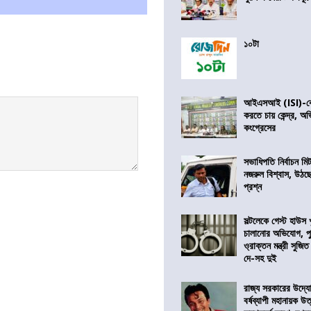
১০টা
আইএসআই (ISI)-কে 
করতে চায় কেন্দ্র, অ
কংগ্রেসের
সভাধিপতি নির্বাচন ম
নজরুল বিশ্বাস, উঠছ
প্রশ্ন
সল্টলেকে গেস্ট হাউস 
চালানোর অভিযোগ, পু
ও্রাক্তন মন্ত্রী সুজিত
দে-সহ দুই
রাজ্য সরকারের উদ্যোগ
বর্ষব্যাপী মহানায়ক উ