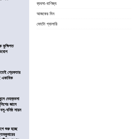
ব্যবসা-বাণিজ্য
আজকের দিন
ফোটো গ্যালারি
কুক্ষিগত
ভিযোগ
িটতেই গ্রেফতার
ে একাধিক
খুলে দেহব্যবসা
লিশের জালে
 বসু-ঘনিষ্ঠ সায়ন
ে শুরু হচ্ছে
ত্তমকুমারের