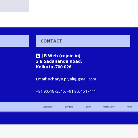
CONTACT
J.B Web (rojdin.in)
3 B Sadananda Road,
Kolkata-700 026
Email: acharya.piyali@gmail.com
+91 9051872515, +91 9051517441
একনজরে
কলকাতা
বাংলা
আমার দেশ
খেলা