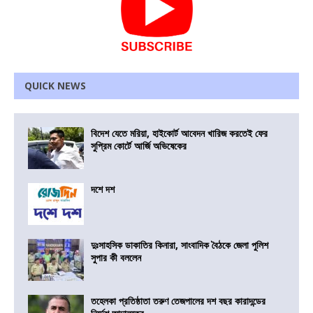
QUICK NEWS
বিদেশ যেতে মরিয়া, হাইকোর্ট আবেদন খারিজ করতেই ফের
সুপ্রিম কোর্টে আর্জি অভিষেকের
দশে দশ
দুঃসাহসিক ডাকাতির কিনারা, সাংবাদিক বৈঠকে জেলা পুলিশ
সুপার কী বললেন
তহেলকা প্রতিষ্ঠাতা তরুণ তেজপালের দশ বছর কারাদন্ডের