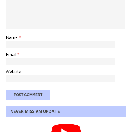
Name
*
Email
*
Website
NEVER MISS AN UPDATE