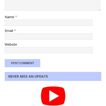
Name
*
Email
*
Website
NEVER MISS AN UPDATE