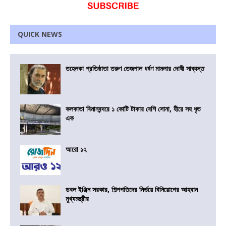
QUICK NEWS
তহেলকা প্রতিষ্ঠাতা তরুণ তেজপাল ধর্ষণ মামলার দোষী সাব্যস্ত
কলকাতা বিমানবন্দরে ১ কোটি টাকার বেশি সোনা, হীরে সহ ধৃত
এক
আরো ১২
ডবল ইঞ্জিন সরকার, শিল্পপতিদের নির্ভয়ে বিনিয়োগের আহবান
মুখ্যমন্ত্রীর