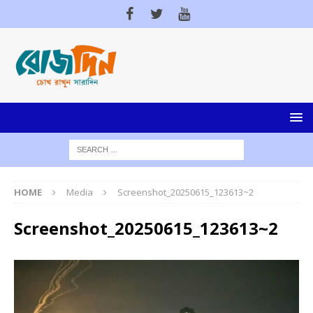
HOME
Media
Screenshot_20250615_123613~2
Screenshot_20250615_123613~2