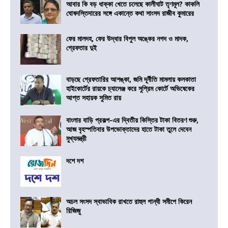
আবার কি বড় ধাক্কা খেতে চলেছে কালীঘাট তৃণমূল? কাকলি
ঘোষদস্তিদারের সঙ্গে একান্তে কথা সাংসদ রাজীব কুমারের
ফের মালদহ, ফের উদ্ধার বিপুল অঙ্কের নগদ ও মাদক,
গ্রেফতার দুই
বাড়ছে গ্রেফতারির আশঙ্কা, জমি দূর্নীতি মামলায় কলকাতা
হাইকোর্টের রায়কে চ্যালেঞ্জ করে সুপ্রিম কোর্টে অভিষেকের
আপ্ত সহায়ক সুমিত রায়
বাংলার বাড়ি প্রকল্প-এর দ্বিতীয় কিস্তির টাকা বিতরণ শুরু,
আজ বৃহস্পতিবার উপভোক্তাদের হাতে টাকা তুলে দেবেন
মুখ্যমন্ত্রী
দশে দশ
অচল সংসদ স্বাভাবিক রাখতে রাহুল গান্ধী সমীপে কিরেন
রিজিজু