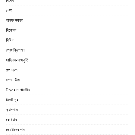
বিদেশ
খেলা
লাইফ স্টাইল
বিনোদন
বিবিধ
প্রেসক্রিপশন
সাহিত্য-সংস্কৃতি
গল্প স্বল্প
সম্পাদকীয়
উত্তর সম্পাদকীয়
নিকট-দূর
ক্যাম্পাস
কেরিয়ার
ছোটোদের পাতা