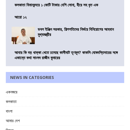
কলকাতা বিমানবন্দরে ১ কোটি টাকার বেশি সোনা, হীরে সহ ধৃত এক
আরো ১২
ডবল ইঞ্জিন সরকার, শিল্পপতিদের নির্ভয়ে বিনিয়োগের আহবান
মুখ্যমন্ত্রীর
আবার কি বড় ধাক্কা খেতে চলেছে কালীঘাট তৃণমূল? কাকলি ঘোষদস্তিদারের সঙ্গে
একান্তে কথা সাংসদ রাজীব কুমারের
NEWS IN CATEGORIES
একনজরে
কলকাতা
বাংলা
আমার দেশ