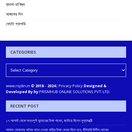
ব্যবসা-বাণিজ্য
আজকের দিন
ফোটো গ্যালারি
CATEGORIES
www.rojdin.in
© 2018
–
2024
|
Privacy Policy
Designed &
Developed By by
PRISMHUB ONLINE SOLUTIONS PVT. LTD.
RECENT POST
১৭ আগস্ট থেকে অন্নপূর্ণা ভান্ডারের টাকা পাবেন, জানিয়ে দিলেন মুখ্যমন্ত্রী
আবাস যোজনায় অবৈধ ভাবে নেওয়া বাড়ির টাকা ফেরত দিতে হবে, হুঁশিয়ারি দিলীপ ঘোষের