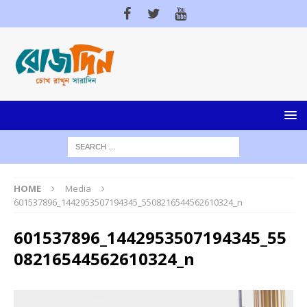
HOME
Media
601537896_1442953507194345_5508216544562610324_n
601537896_1442953507194345_55
08216544562610324_n