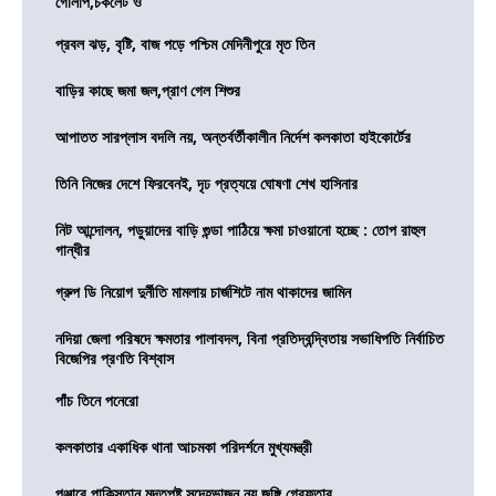
গোলাপ,চকলেট ও
প্রবল ঝড়, বৃষ্টি, বাজ পড়ে পশ্চিম মেদিনীপুরে মৃত তিন
বাড়ির কাছে জমা জল,প্রাণ গেল শিশুর
আপাতত সারপ্লাস বদলি নয়, অন্তর্বর্তীকালীন নির্দেশ কলকাতা হাইকোর্টের
তিনি নিজের দেশে ফিরবেনই, দৃঢ প্রত্যয়ে ঘোষণা শেখ হাসিনার
নিট আন্দোলন, পড়ুয়াদের বাড়ি গুন্ডা পাঠিয়ে ক্ষমা চাওয়ানো হচ্ছে : তোপ রাহুল
গান্ধীর
গ্রুপ ডি নিয়োগ দুর্নীতি মামলায় চার্জশিটে নাম থাকাদের জামিন
নদিয়া জেলা পরিষদে ক্ষমতার পালাবদল, বিনা প্রতিদ্বন্দ্বিতায় সভাধিপতি নির্বাচিত
বিজেপির প্রণতি বিশ্বাস
পাঁচ তিনে পনেরো
কলকাতার একাধিক থানা আচমকা পরিদর্শনে মুখ্যমন্ত্রী
পঞ্জাবে পাকিস্তান মদতপুষ্ট সন্দেহভাজন নয় জঙ্গি গ্রেফতার