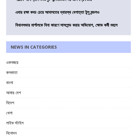
এবার রক্ষা কবচ চেয়ে আদালতের দ্বারস্থ বেপাত্তা টুলু মন্ডলও
বিধানসভার মার্শালকে বিনা কারণে সাসপেন্ড করার অভিযোগ, ক্ষোভ কর্মী মহলে
NEWS IN CATEGORIES
একনজরে
কলকাতা
বাংলা
আমার দেশ
বিদেশ
খেলা
লাইফ স্টাইল
বিনোদন