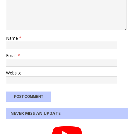
Name
*
Email
*
Website
NEVER MISS AN UPDATE