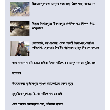
হিমাচল প্রদেশের চাম্বায় খাদে বাস, নিহত আট, আহত দশ
উত্তর দিনাজপুরের ইসলামপুরে গুলিবিদ্ধ হয়ে শিক্ষক নিহত,
উত্তেজনা
তোলাবাজি, ভয় দেখানো, ভোট পরবর্তী হিংসা-সহ একাধিক
অভিযোগ, গ্রেফতার নৈহাটির প্রাক্তন তৃণমূল বিধায়ক সনৎ দে
আজ সকালে ভবানী ভবনে হাজিরা দিলেন অভিষেকের আপ্ত সহায়ক সুমিত রায়
দশে দশ
উত্তরবঙ্গের বুনিয়াদপুরে ব্যাঙ্ক ম্যানেজারের রহস্য মৃত্যু
মুম্বাইয়ে প্রশান্ত কিশোর সমীপে পাওয়ার পত্মী
ফের মেট্রোয় আত্মহত্যার চেষ্টা, পরিষেবা ব্যাহত