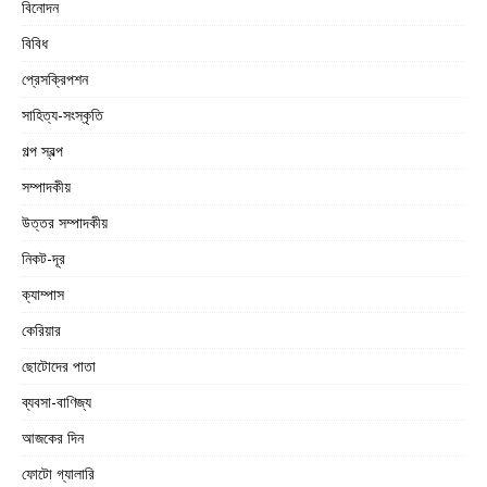
বিনোদন
বিবিধ
প্রেসক্রিপশন
সাহিত্য-সংস্কৃতি
গল্প স্বল্প
সম্পাদকীয়
উত্তর সম্পাদকীয়
নিকট-দূর
ক্যাম্পাস
কেরিয়ার
ছোটোদের পাতা
ব্যবসা-বাণিজ্য
আজকের দিন
ফোটো গ্যালারি