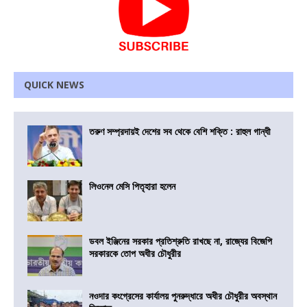
QUICK NEWS
তরুণ সম্প্রদায়ই দেশের সব থেকে বেশি শক্তি : রাহুল গান্ধী
লিওনেল মেসি পিতৃহারা হলেন
ডবল ইঞ্জিনের সরকার প্রতিশ্রুতি রাখছে না, রাজ্যের বিজেপি
সরকারকে তোপ অধীর চৌধুরীর
নওদার কংগ্রেসের কার্যালয় পুনরুদ্ধারে অধীর চৌধুরীর অবস্থান