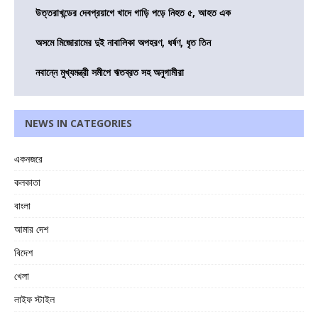
উত্তরাখন্ডের দেবপ্রয়াগে খাদে গাড়ি পড়ে নিহত ৫, আহত এক
অসমে মিজোরামের দুই নাবালিকা অপহরণ, ধর্ষণ, ধৃত তিন
নবান্নে মুখ্যমন্ত্রী সমীপে ঋতব্রত সহ অনুগামীরা
NEWS IN CATEGORIES
একনজরে
কলকাতা
বাংলা
আমার দেশ
বিদেশ
খেলা
লাইফ স্টাইল