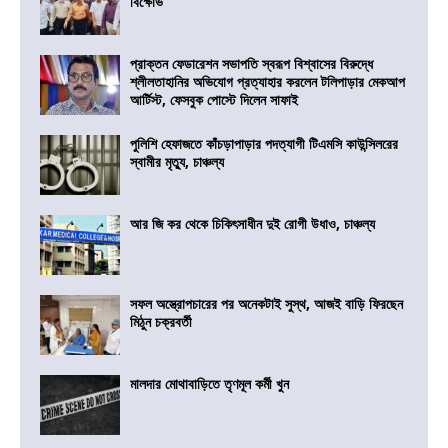
বিক্ষোভ
প্রাক্তন ফেডারেশন সভাপতি স্বরূপ বিশ্বাসের বিরুদ্ধে
শ্লীলতাহানির অভিযোগ প্রত্যাহার করলেন টলিপাড়ার মেকআপ
আর্টিস্ট, ফেসবুক পোস্টে দিলেন সাফাই
পুলিশি হেফাজতে কাঁচড়াপাড়ার পদত্যাগী টিএমসি কাউন্সিলরের
স্বামীর মৃত্যু, চাঞ্চল্য
আর জি কর থেকে চিকিৎসাধীন দুই রোগী উধাও, চাঞ্চল্য
সফল অস্ত্রোপচারের পর অনেকটাই সুস্থ, আজই বাড়ি ফিরছেন
মিঠুন চক্রবর্তী
মালদার মোথাবাড়িতে তৃণমূল কর্মী খুন