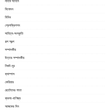
লাইফ স্টাইল
বিনোদন
বিবিধ
প্রেসক্রিপশন
সাহিত্য-সংস্কৃতি
গল্প স্বল্প
সম্পাদকীয়
উত্তর সম্পাদকীয়
নিকট-দূর
ক্যাম্পাস
কেরিয়ার
ছোটোদের পাতা
ব্যবসা-বাণিজ্য
আজকের দিন