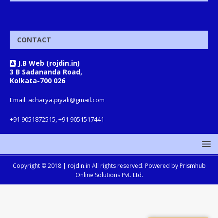
CONTACT
J.B Web (rojdin.in)
3 B Sadananda Road,
Kolkata-700 026
Email: acharya.piyali@gmail.com
+91 9051872515, +91 9051517441
Copyright © 2018 |
rojdin.in
All rights reserved. Powered by
Prismhub
Online Solutions Pvt. Ltd.