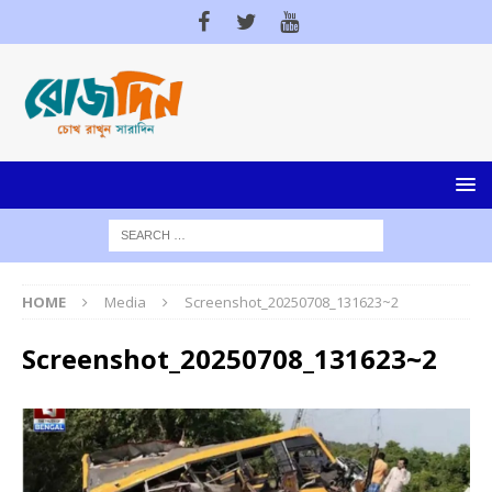
HOME
Media
Screenshot_20250708_131623~2
Screenshot_20250708_131623~2