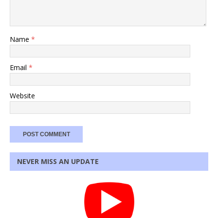
Name
*
Email
*
Website
NEVER MISS AN UPDATE