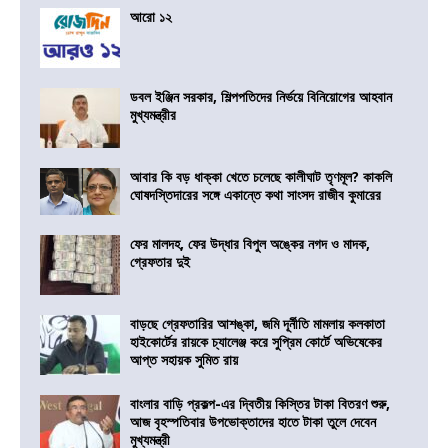
আরো ১২
ডবল ইঞ্জিন সরকার, শিল্পপতিদের নির্ভয়ে বিনিয়োগের আহবান
মুখ্যমন্ত্রীর
আবার কি বড় ধাক্কা খেতে চলেছে কালীঘাট তৃণমূল? কাকলি
ঘোষদস্তিদারের সঙ্গে একান্তে কথা সাংসদ রাজীব কুমারের
ফের মালদহ, ফের উদ্ধার বিপুল অঙ্কের নগদ ও মাদক,
গ্রেফতার দুই
বাড়ছে গ্রেফতারির আশঙ্কা, জমি দূর্নীতি মামলায় কলকাতা
হাইকোর্টের রায়কে চ্যালেঞ্জ করে সুপ্রিম কোর্টে অভিষেকের
আপ্ত সহায়ক সুমিত রায়
বাংলার বাড়ি প্রকল্প-এর দ্বিতীয় কিস্তির টাকা বিতরণ শুরু,
আজ বৃহস্পতিবার উপভোক্তাদের হাতে টাকা তুলে দেবেন
মুখ্যমন্ত্রী