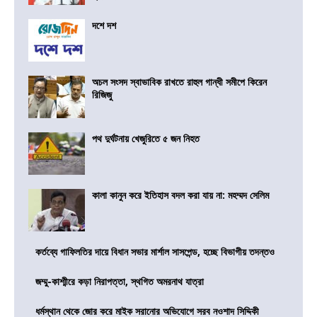
দশে দশ
অচল সংসদ স্বাভাবিক রাখতে রাহুল গান্ধী সমীপে কিরেন
রিজিজু
পথ দুর্ঘটনায় খেজুরিতে ৫ জন নিহত
কালা কানুন করে ইতিহাস বদল করা যায় না: মহম্মদ সেলিম
কর্তব্যে গাফিলতির দায়ে বিধান সভার মার্শাল সাসপেন্ড, হচ্ছে বিভাগীয় তদন্তও
জম্মু-কাশ্মীরে কড়া নিরাপত্তা, স্থগিত অমরনাথ যাত্রা
ধর্মস্থান থেকে জোর করে মাইক সরানোর অভিযোগে সরব নওশাদ সিদ্দিকী