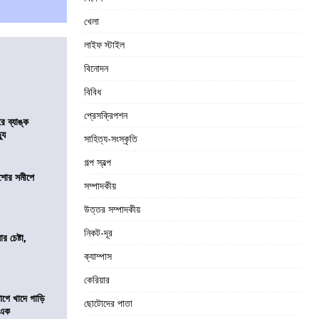
খেলা
লাইফ স্টাইল
বিনোদন
বিবিধ
প্রেসক্রিপশন
রে ব্যাঙ্ক
যু
সাহিত্য-সংস্কৃতি
গল্প স্বল্প
কিশোর সমীপে
সম্পাদকীয়
উত্তর সম্পাদকীয়
নিকট-দূর
র চেষ্টা,
ক্যাম্পাস
কেরিয়ার
য়াগে খাদে গাড়ি
ছোটোদের পাতা
 এক