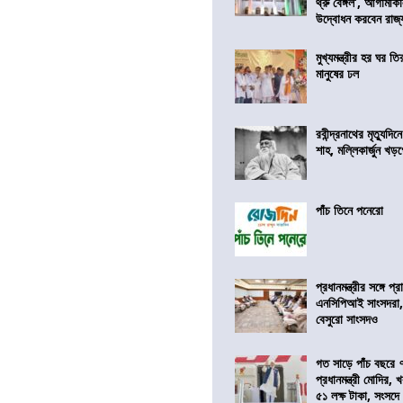
থ্রু বেঙ্গল’, আগামীক
উদ্বোধন করবেন রাজ্
মুখ্যমন্ত্রীর হর ঘর তির
মানুষের ঢল
রবীন্দ্রনাথের মৃত্যুদি
শাহ, মল্লিকার্জুন খড
পাঁচ তিনে পনেরো
প্রধানমন্ত্রীর সঙ্গে প
এনসিপিআই সাংসদরা,
বেসুরো সাংসদও
গত সাড়ে পাঁচ বছরে 
প্রধানমন্ত্রী মোদির
৫১ লক্ষ টাকা, সংসদ