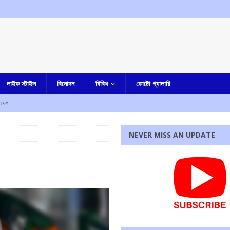
লাইফ স্টাইল
বিনোদন
বিবিধ
ফোটো গ্যালারি
দেশ
NEVER MISS AN UPDATE
হস্য মৃত্যু
আমার বাংলা
ী
এক নজরে
াহত
এক নজরে
ে নিহত ৫, আহত এক
এক নজরে
রধোর, উত্তেজনা ডোমজুর এলাকায়..
বাংলা