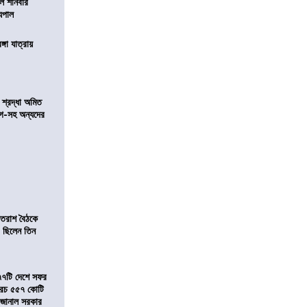
াল শনিবার
যপাল
ঙ্গা যাত্রায়
নে শ্রদ্ধা অমিত
়গে-সহ অন্যদের
্রাতরাশ বৈঠকে
 ছিলেন তিন
৭৭টি দেশে সফর
, খরচ ৫৫৭ কোটি
ে জানাল সরকার