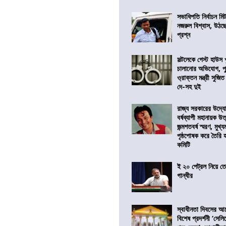
সভাধিপতি নির্বাচন ম
নজরুল বিশ্বাস, উঠছ
প্রশ্ন
সল্টলেকে গেস্ট হাউস 
চালানোর অভিযোগ, পু
ও্রাক্তন মন্ত্রী সুজিত
দে-সহ দুই
রাজ্য সরকারের উদ্যোগ
বর্ষব্যাপী মহানায়ক উ
জন্মশতবর্ষ স্মরণ, মুখ্য
পৃষ্ঠপোষক করে তৈরি
কমিটি
ই ২০ পেট্রল নিয়ে ত
গান্ধীর
স্বাধীনতা দিবসের 
বিশেষ প্রদর্শনী ‘সেলি