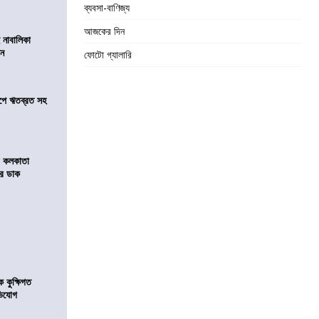
ব্যবসা-বাণিজ্য
আজকের দিন
 নাবালিকা
িন
ফোটো গ্যালারি
সমীপে ঋতব্রত সহ
র কলকাতা
চির ডাক
কুক্ষিগত
ভিযোগ