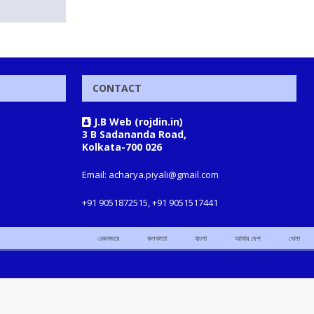
CONTACT
J.B Web (rojdin.in)
3 B Sadananda Road,
Kolkata-700 026
Email: acharya.piyali@gmail.com
+91 9051872515, +91 9051517441
একনজরে
কলকাতা
বাংলা
আমার দেশ
খেলা