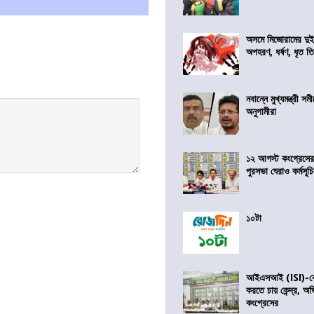
অসমে মিজোরামের দুই
অপহরণ, ধর্ষণ, ধৃত ত
নবান্নে মুখ্যমন্ত্রী 
অনুগামীরা
১২ আগস্ট কংগ্রেসে
পুরসভা ঘেরাও কর্মসূ
১০টা
আইএসআই (ISI)-কে 
করতে চায় কেন্দ্র, অ
কংগ্রেসের