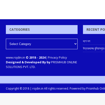
CATEGORIES
RECENT P
দশে দশ
উত্তরবঙ্গের বুনিয়াদপুরে
www.rojdin.in
© 2018
–
2024
|
Privacy Policy
Designed & Developed By by
PRISMHUB ONLINE
SOLUTIONS PVT. LTD.
Copyright © 2018 |
rojdin.in
All rights reserved. Powered by
Prismhub Onlin