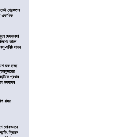
িটতেই গ্রেফতার
ে একাধিক
খুলে দেহব্যবসা
লিশের জালে
 বসু-ঘনিষ্ঠ সায়ন
ে শুরু হচ্ছে
ত্তমকুমারের
মন্ত্রীকে প্রধান
 হল উদযাপন
োপ রাহুল
আগে লোকভবনে
ব্রেটিং ফ্রিডম