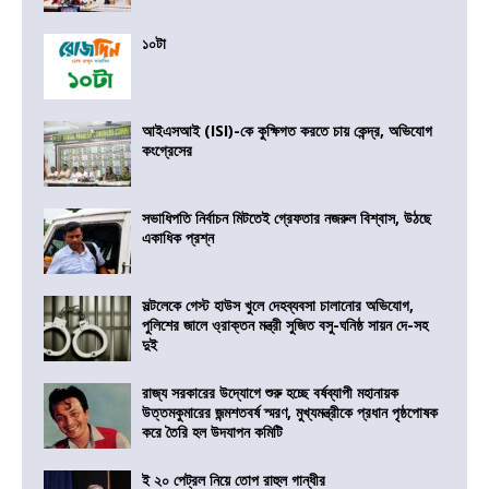
১০টা
আইএসআই (ISI)-কে কুক্ষিগত করতে চায় কেন্দ্র, অভিযোগ
কংগ্রেসের
সভাধিপতি নির্বাচন মিটতেই গ্রেফতার নজরুল বিশ্বাস, উঠছে
একাধিক প্রশ্ন
সল্টলেকে গেস্ট হাউস খুলে দেহব্যবসা চালানোর অভিযোগ,
পুলিশের জালে ও্রাক্তন মন্ত্রী সুজিত বসু-ঘনিষ্ঠ সায়ন দে-সহ
দুই
রাজ্য সরকারের উদ্যোগে শুরু হচ্ছে বর্ষব্যাপী মহানায়ক
উত্তমকুমারের জন্মশতবর্ষ স্মরণ, মুখ্যমন্ত্রীকে প্রধান পৃষ্ঠপোষক
করে তৈরি হল উদযাপন কমিটি
ই ২০ পেট্রল নিয়ে তোপ রাহুল গান্ধীর