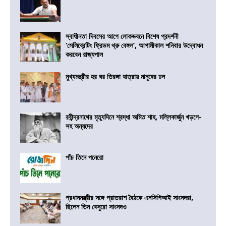
স্বাধীনতা দিবসের আগে লোকভবনে বিশেষ প্রদর্শনী
‘সেলিব্রেটিং ফ্রিডম থ্রু বেঙ্গল’, আগামীকাল শনিবার উদ্বোধন
করবেন রাজ্যপাল
মুখ্যমন্ত্রীর হর ঘর তিরঙ্গা যাত্রায় মানুষের ঢল
রবীন্দ্রনাথের মৃত্যুদিনে শ্রদ্ধা অমিত শাহ, মল্লিকার্জুন খড়গে-
সহ অন্যদের
পাঁচ তিনে পনেরো
প্রধানমন্ত্রীর সঙ্গে প্রাতরাশ বৈঠকে এনসিপিআই সাংসদরা,
ছিলেন তিন বেসুরো সাংসদও