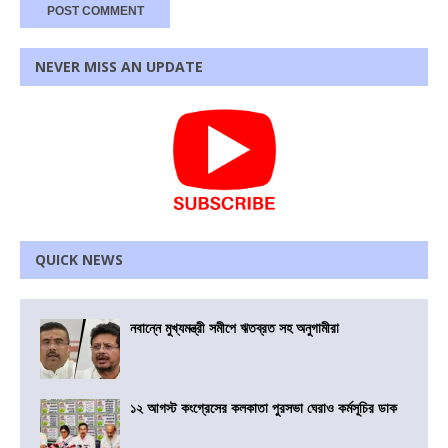
NEVER MISS AN UPDATE
QUICK NEWS
নবান্নে মুখ্যমন্ত্রী সমীপে ঋতব্রত সহ অনুগামীরা
১২ আগস্ট কংগ্রেসের কলকাতা পুরসভা ঘেরাও কর্মসূচির ডাক