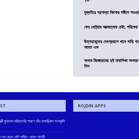
মুম্বাইয়ে প্রশান্ত কিশোর সমীপে পাওয়ার
ফের মেট্রোয় আত্মহত্যার চেষ্টা, পরিষেবা
উত্তরাখন্ডের দেবপ্রয়াগে খাদে গাড়ি প
আহত এক
অসমে মিজোরামের দুই নাবালিকা অপহরণ, 
তিন
OST
ROJDIN APPS
্রী বুদ্ধদেব ভট্টাচার্যের স্মরণে তাঁর নামাঙ্কিত সংস্কৃতি
 সব থেকে বেশি শক্তি : রাহুল গান্ধী