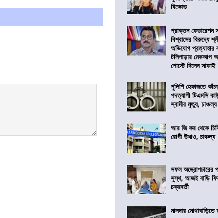
বিক্ষোভ
প্রাক্তন ফেডারেশন 
বিশ্বাসের বিরুদ্ধে শ্
অভিযোগ প্রত্যাহার
টলিপাড়ার মেকআপ আর্
পোস্টে দিলেন সাফাই
পুলিশি হেফাজতে কাঁচ
পদত্যাগী টিএমসি কাউ
স্বামীর মৃত্যু, চাঞ্চল্য
আর জি কর থেকে চিকি
রোগী উধাও, চাঞ্চল্য
সফল অস্ত্রোপচারের
সুস্থ, আজই বাড়ি ফি
চক্রবর্তী
মালদার মোথাবাড়িতে তৃ