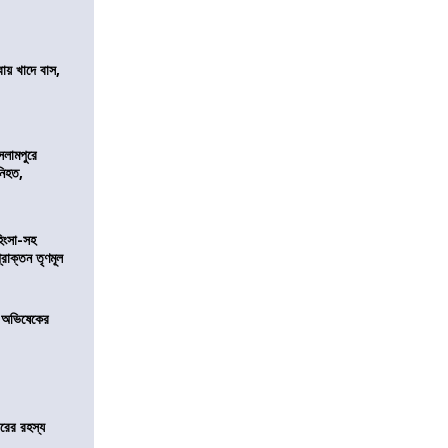
বায় খাদে বাস,
শ
সলামপুরে
 নিহত,
হিংসা-সহ
রাক্তন তৃণমূল
 অভিষেকের
জারের রহস্য