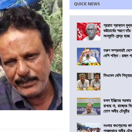
QUICK NEWS
প্রয়াত প্রাক্তন মুখ্যমন
ভট্টাচার্যের স্মরণে তাঁ
সংস্কৃতি কেন্দ্র হচ্ছে
তরুণ সম্প্রদায়ই দে
বেশি শক্তি : রাহুল গা
লিওনেল মেসি পিতৃহার
ডবল ইঞ্জিনের সরকার 
রাখছে না, রাজ্যের ব
তোপ অধীর চৌধুরীর
নওদার কংগ্রেসের কার
পুনরুদ্ধারে অধীর চৌধ