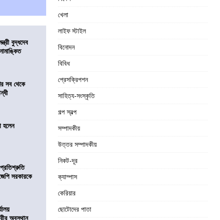
খেলা
লাইফ স্টাইল
্ত্রী বুদ্ধদেব
বিনোদন
র নামাঙ্কিত
বিবিধ
প্রেসক্রিপশন
শের সব থেকে
ন্ধী
সাহিত্য-সংস্কৃতি
গল্প স্বল্প
া হলেন
সম্পাদকীয়
উত্তর সম্পাদকীয়
নিকট-দূর
প্রতিশ্রুতি
িজেপি সরকারকে
ক্যাম্পাস
কেরিয়ার
্যালয়
ছোটোদের পাতা
ুরীর অবস্থান