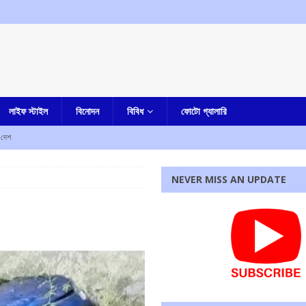
লাইফ স্টাইল
বিনোদন
বিবিধ
ফোটো গ্যালারি
দেশ
্যের স্মরণে তাঁর নামাঙ্কিত সংস্কৃতি কেন্দ্র হচ্ছে
আমার বাংলা
NEVER MISS AN UPDATE
ি : রাহুল গান্ধী
আমার দেশ
, রাজ্যের বিজেপি সরকারকে তোপ অধীর চৌধুরীর
আমার বাংলা
চৌধুরীর অবস্থান বিক্ষোভ
আমার বাংলা
রধোর, উত্তেজনা ডোমজুর এলাকায়..
বাংলা