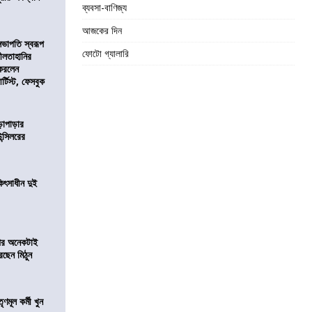
ব্যবসা-বাণিজ্য
আজকের দিন
সভাপতি স্বরূপ
ফোটো গ্যালারি
লীলতাহানির
 করলেন
টিস্ট, ফেসবুক
ড়াপাড়ার
ন্সিলরের
ৎসাধীন দুই
 পর অনেকটাই
রছেন মিঠুন
ণমূল কর্মী খুন