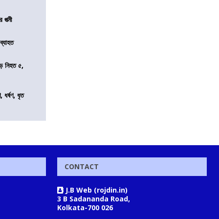
 পত্মী
 ব্যাহত
ড়ে নিহত ৫,
ধর্ষণ, ধৃত
CONTACT
J.B Web (rojdin.in)
3 B Sadananda Road,
Kolkata-700 026