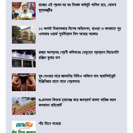
রাজ্যে এই প্রথম ঘর ঘর তিরঙ্গা কর্মসূচি পালিত হবে, ঘোষণা
মুখ্যমন্ত্রীর
১২ অগস্ট বিধানসভার বিশেষ অধিবেশন, হাওড়া ও কলকাতা পুর
এলাকার ওয়ার্ড পুনর্বিন্যাস বিল আনছে সরকার
রাজ্য অনগ্রসর শ্রেণী কমিশনের নেতৃত্বে প্রাক্তন বিচারপতি
রঞ্জিত কুমার বাগ
ঘুষ নেওয়ার দায়ে জামবনির বিডিও অফিসে সাব অ্যাসিস্ট্যান্ট
ইঞ্জিনিয়ার হাতে নাতে গ্রেফতার
গুণ্ডাদমন বিলকে চ্যালেঞ্জ করে জনস্বার্থ মামলা খারিজ করল
কলকাতা হাইকোর্ট
পাঁচ তিনে পনেরো