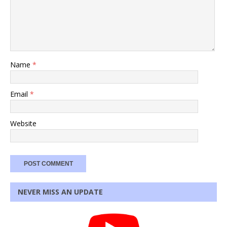
Name
*
Email
*
Website
NEVER MISS AN UPDATE