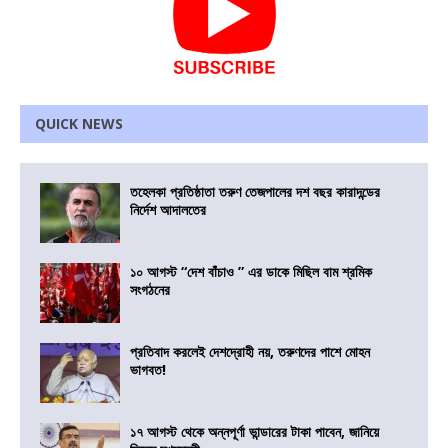
QUICK NEWS
তহেলকা প্রতিষ্ঠাতা তরুণ তেজপালের দশ বছর কারাদন্ডের
নির্দেশ আদালতের
১০ আগস্ট “দেশ বাঁচাও ” এর ডাকে মিছিল বাম শ্রমিক
সংগঠনের
প্রতিবাদ করলেই দেশদ্রোহী নয়, তরুণদের পাশে মোহন
ভাগবত!
১৭ আগস্ট থেকে অন্নপূর্ণা ভান্ডারের টাকা পাবেন, জানিয়ে