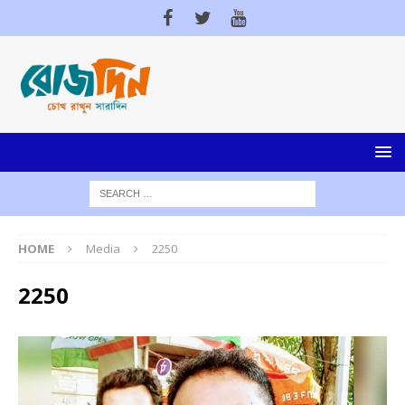
HOME
Media
2250
2250