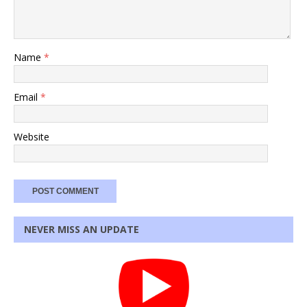
Name
*
Email
*
Website
NEVER MISS AN UPDATE