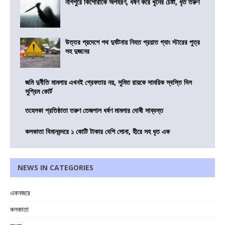
নাগপুরে কিশোরীকে অপহরণ, ধর্ষণ করে খুনের চেষ্টা, ধৃত তরুণ
উত্তর প্রদেশে পথ দুর্ঘটনায় নিহত প্রয়াত গ্যাং স্টারের পুত্র
সহ দুজনের
জমি দুর্নীতি মামলায় এখনই গ্রেফতার নয়, সুমিত রায়কে সাময়িক স্বস্তি দিল
সুপ্রিম কোর্ট
তহেলকা প্রতিষ্ঠাতা তরুণ তেজপাল ধর্ষণ মামলার দোষী সাব্যস্ত
কলকাতা বিমানবন্দরে ১ কোটি টাকার বেশি সোনা, হীরে সহ ধৃত এক
NEWS IN CATEGORIES
একনজরে
কলকাতা