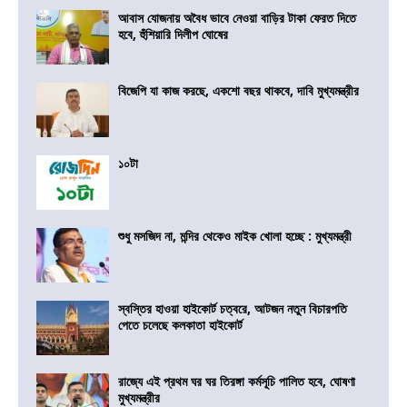
আবাস যোজনায় অবৈধ ভাবে নেওয়া বাড়ির টাকা ফেরত দিতে
হবে, হুঁশিয়ারি দিলীপ ঘোষের
বিজেপি যা কাজ করছে, একশো বছর থাকবে, দাবি মুখ্যমন্ত্রীর
১০টা
শুধু মসজিদ না, মন্দির থেকেও মাইক খোলা হচ্ছে : মুখ্যমন্ত্রী
স্বস্তির হাওয়া হাইকোর্ট চত্বরে, আটজন নতুন বিচারপতি
পেতে চলেছে কলকাতা হাইকোর্ট
রাজ্যে এই প্রথম ঘর ঘর তিরঙ্গা কর্মসূচি পালিত হবে, ঘোষণা
মুখ্যমন্ত্রীর