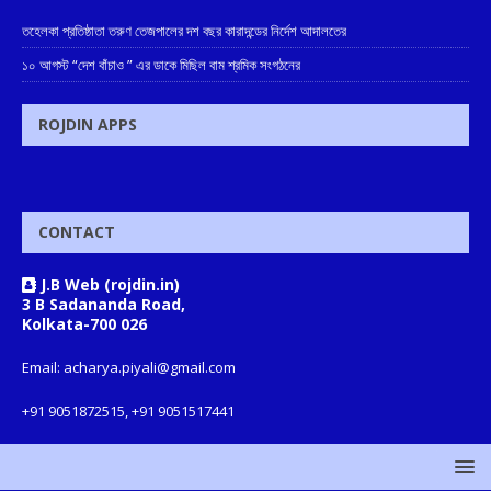
তহেলকা প্রতিষ্ঠাতা তরুণ তেজপালের দশ বছর কারাদন্ডের নির্দেশ আদালতের
১০ আগস্ট “দেশ বাঁচাও ” এর ডাকে মিছিল বাম শ্রমিক সংগঠনের
ROJDIN APPS
CONTACT
J.B Web (rojdin.in)
3 B Sadananda Road,
Kolkata-700 026
Email: acharya.piyali@gmail.com
+91 9051872515, +91 9051517441