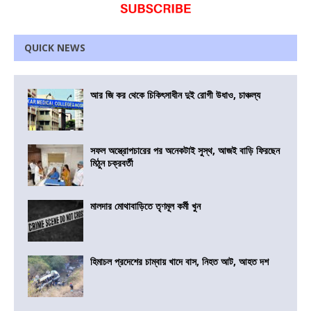
QUICK NEWS
আর জি কর থেকে চিকিৎসাধীন দুই রোগী উধাও, চাঞ্চল্য
সফল অস্ত্রোপচারের পর অনেকটাই সুস্থ, আজই বাড়ি ফিরছেন
মিঠুন চক্রবর্তী
মালদার মোথাবাড়িতে তৃণমূল কর্মী খুন
হিমাচল প্রদেশের চাম্বায় খাদে বাস, নিহত আট, আহত দশ