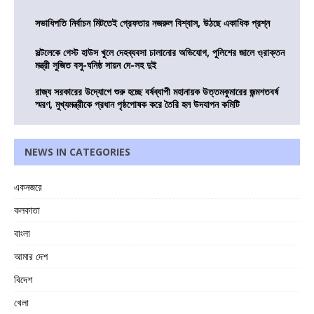
সভাধিপতি নির্বাচন মিটতেই গ্রেফতার নজরুল বিশ্বাস, উঠছে একাধিক প্রশ্ন
সল্টলেকে গেস্ট হাউস খুলে দেহব্যবসা চালানোর অভিযোগ, পুলিশের জালে ও্রাক্তন
মন্ত্রী সুজিত বসু-ঘনিষ্ঠ সায়ন দে-সহ দুই
রাজ্য সরকারের উদ্যোগে শুরু হচ্ছে বর্ষব্যাপী মহানায়ক উত্তমকুমারের জন্মশতবর্ষ
স্মরণ, মুখ্যমন্ত্রীকে প্রধান পৃষ্ঠপোষক করে তৈরি হল উদযাপন কমিটি
NEWS IN CATEGORIES
একনজরে
কলকাতা
বাংলা
আমার দেশ
বিদেশ
খেলা