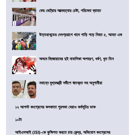
ফের মেট্রোয় আত্মহত্যার চেষ্টা, পরিষেবা ব্যাহত
উত্তরাখন্ডের দেবপ্রয়াগে খাদে গাড়ি পড়ে নিহত ৫, আহত এক
অসমে মিজোরামের দুই নাবালিকা অপহরণ, ধর্ষণ, ধৃত তিন
নবান্নে মুখ্যমন্ত্রী সমীপে ঋতব্রত সহ অনুগামীরা
১২ আগস্ট কংগ্রেসের কলকাতা পুরসভা ঘেরাও কর্মসূচির ডাক
১০টা
আইএসআই (ISI)-কে কুক্ষিগত করতে চায় কেন্দ্র, অভিযোগ কংগ্রেসের