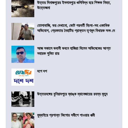
উত্তর দিনাজপুরের ইসলামপুরে গুলিবিদ্ধ হয়ে শিক্ষক নিহত,
উত্তেজনা
তোলাবাজি, ভয় দেখানো, ভোট পরবর্তী হিংসা-সহ একাধিক
অভিযোগ, গ্রেফতার নৈহাটির প্রাক্তন তৃণমূল বিধায়ক সনৎ দে
আজ সকালে ভবানী ভবনে হাজিরা দিলেন অভিষেকের আপ্ত
সহায়ক সুমিত রায়
দশে দশ
উত্তরবঙ্গের বুনিয়াদপুরে ব্যাঙ্ক ম্যানেজারের রহস্য মৃত্যু
মুম্বাইয়ে প্রশান্ত কিশোর সমীপে পাওয়ার পত্মী