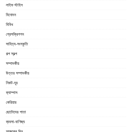
লাইফ স্টাইল
বিনোদন
বিবিধ
প্রেসক্রিপশন
সাহিত্য-সংস্কৃতি
গল্প স্বল্প
সম্পাদকীয়
উত্তর সম্পাদকীয়
নিকট-দূর
ক্যাম্পাস
কেরিয়ার
ছোটোদের পাতা
ব্যবসা-বাণিজ্য
আজকের দিন