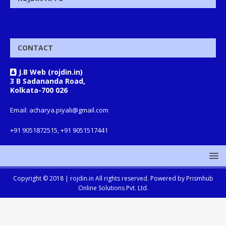
CONTACT
J.B Web (rojdin.in)
3 B Sadananda Road,
Kolkata-700 026
Email: acharya.piyali@gmail.com
+91 9051872515, +91 9051517441
Copyright © 2018 |
rojdin.in
All rights reserved. Powered by
Prismhub
Online Solutions Pvt. Ltd.