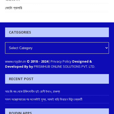
ফোটো গ্যালারি
CATEGORIES
www.rojdin.in
© 2018
–
2024
|
Privacy Policy
Designed &
Developed By by
PRISMHUB ONLINE SOLUTIONS PVT. LTD.
RECENT POST
আর জি কর থেকে চিকিৎসাধীন দুই রোগী উধাও, চাঞ্চল্য
সফল অস্ত্রোপচারের পর অনেকটাই সুস্থ, আজই বাড়ি ফিরছেন মিঠুন চক্রবর্তী
ROJDIN APPS