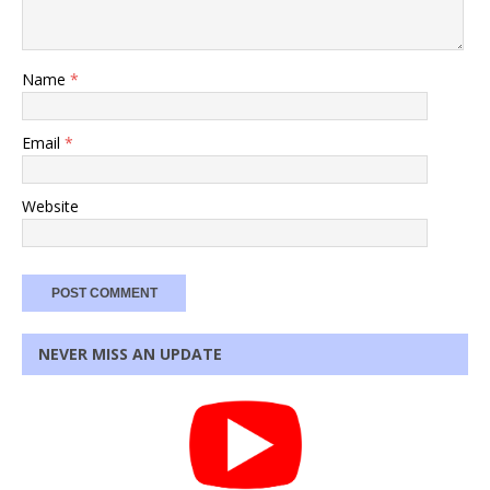
Name
*
Email
*
Website
NEVER MISS AN UPDATE