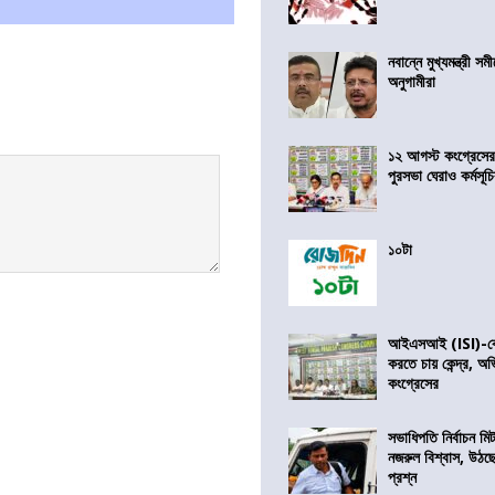
নবান্নে মুখ্যমন্ত্রী 
অনুগামীরা
১২ আগস্ট কংগ্রেসে
পুরসভা ঘেরাও কর্মসূ
১০টা
আইএসআই (ISI)-কে 
করতে চায় কেন্দ্র, অ
কংগ্রেসের
সভাধিপতি নির্বাচন ম
নজরুল বিশ্বাস, উঠছ
প্রশ্ন