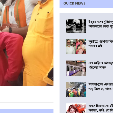
QUICK NEWS
উত্তর বঙ্গের বুনিয়াদপ
ম্যানেজারের রহস্য মৃত্
মুম্বাইয়ে প্রশান্ত 
পাওয়ার পত্মী
ফের মেট্রোয় আত্মহত্যা
পরিসেবা ব্যাহত
উত্তরাখন্ডের দেবপ্র
পড়ে নিহত ৫, আহত
অসমে মিজোরামের দুই
অপহরণ, ধর্ষণ, ধৃত ত