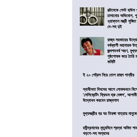
সল্টলেকে গেস্ট হাউস 
চালানোর অভিযোগ, পু
ও্রাক্তন মন্ত্রী সুজিত
দে-সহ দুই
রাজ্য সরকারের উদ্যোগ
বর্ষব্যাপী মহানায়ক উ
জন্মশতবর্ষ স্মরণ, মুখ্য
পৃষ্ঠপোষক করে তৈরি
কমিটি
ই ২০ পেট্রল নিয়ে তোপ রাহুল গান্ধীর
স্বাধীনতা দিবসের আগে লোকভবনে বিশেষ
‘সেলিব্রেটিং ফ্রিডম থ্রু বেঙ্গল’, আগা
উদ্বোধন করবেন রাজ্যপাল
মুখ্যমন্ত্রীর হর ঘর তিরঙ্গা যাত্রায় মানুষ
রবীন্দ্রনাথের মৃত্যুদিনে শ্রদ্ধা অমিত শাহ
খড়গে-সহ অন্যদের