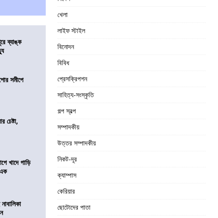
খেলা
লাইফ স্টাইল
ুরে ব্যাঙ্ক
বিনোদন
যু
বিবিধ
প্রেসক্রিপশন
কিশোর সমীপে
সাহিত্য-সংস্কৃতি
গল্প স্বল্প
র চেষ্টা,
সম্পাদকীয়
উত্তর সম্পাদকীয়
নিকট-দূর
য়াগে খাদে গাড়ি
 এক
ক্যাম্পাস
কেরিয়ার
 নাবালিকা
ছোটোদের পাতা
িন