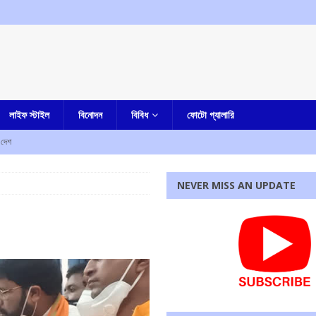
লাইফ স্টাইল
বিনোদন
বিবিধ
ফোটো গ্যালারি
দেশ
রহস্য মৃত্যু
আমার বাংলা
NEVER MISS AN UPDATE
ী
এক নজরে
াহত
এক নজরে
ে নিহত ৫, আহত এক
এক নজরে
্ষণ, ধৃত তিন
এক নজরে
রধোর, উত্তেজনা ডোমজুর এলাকায়..
বাংলা