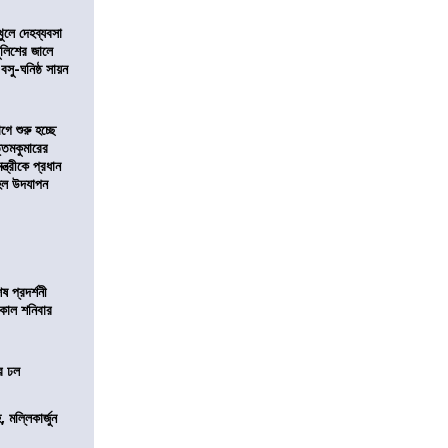
খুলে দেহব্যবসা
লিশের জালে
 বসু-ঘনিষ্ঠ সায়ন
ে শুরু হচ্ছে
ত্তমকুমারের
মন্ত্রীকে প্রধান
 হল উদযাপন
 প্রদর্শনী
মীকাল শনিবার
ের ঢল
, মল্লিকার্জুন