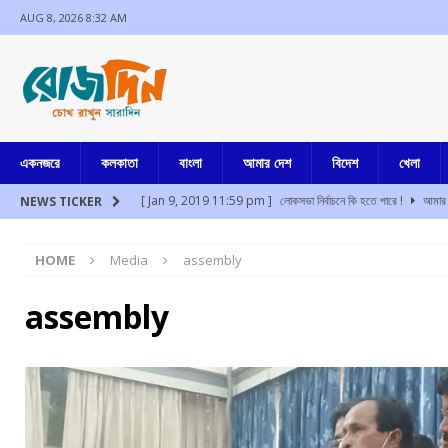
AUG 8, 2026 8:32 AM
একনজরে
কলকাতা
বাংলা
আমার দেশ
বিদেশ
খেলা
[ Jan 9, 2019 11:59 pm ]
লোকসভা নির্বাচনে কি হতে পারে !
আমার 
NEWS TICKER
[ Aug 8, 2026 2:47 am ]
উত্তর বঙ্গের বুনিয়াদপুরে ব্যাঙ্ক ম্যানেজারের 
HOME
Media
assembly
[ Aug 8, 2026 2:42 am ]
মুম্বাইয়ে প্রশান্ত কিশোর সমীপে পাওয়ার পত্ম
[ Aug 8, 2026 1:11 am ]
ফের মেট্রোয় আত্মহত্যার চেষ্টা, পরিসেবা ব্য
assembly
[ Aug 8, 2026 12:54 am ]
উত্তরাখন্ডের দেবপ্রয়াগে খাদে গাড়ি পড়
[ Aug 8, 2026 12:42 am ]
অসমে মিজোরামের দুই নাবালিকা অপহরণ, ধর
[ Jul 17, 2024 3:35 pm ]
চুরির অপবাদে একই পরিবারের ৩ সদস্যকে মা