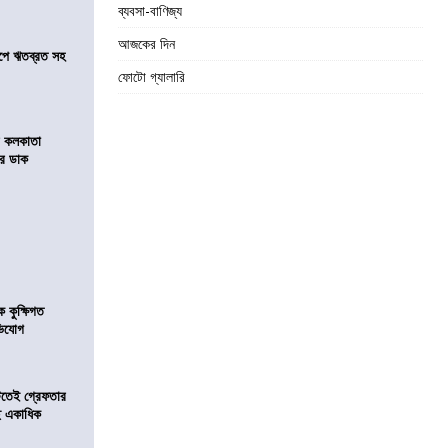
ব্যবসা-বাণিজ্য
আজকের দিন
সমীপে ঋতব্রত সহ
ফোটো গ্যালারি
র কলকাতা
চির ডাক
কুক্ষিগত
ভিযোগ
িটতেই গ্রেফতার
ে একাধিক