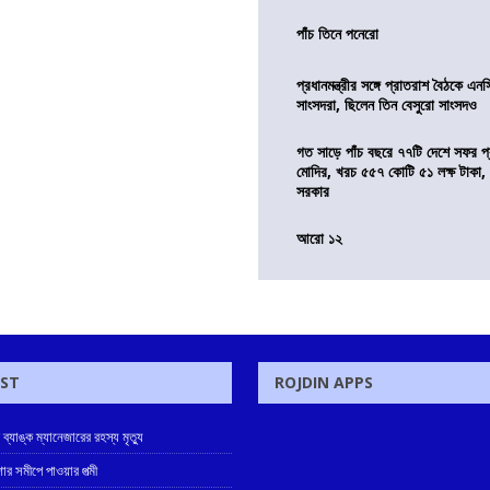
পাঁচ তিনে পনেরো
প্রধানমন্ত্রীর সঙ্গে প্রাতরাশ বৈঠকে এ
সাংসদরা, ছিলেন তিন বেসুরো সাংসদও
গত সাড়ে পাঁচ বছরে ৭৭টি দেশে সফর প্রধ
মোদির, খরচ ৫৫৭ কোটি ৫১ লক্ষ টাকা,
সরকার
আরো ১২
OST
ROJDIN APPS
ে ব্যাঙ্ক ম্যানেজারের রহস্য মৃত্যু
োর সমীপে পাওয়ার পত্মী