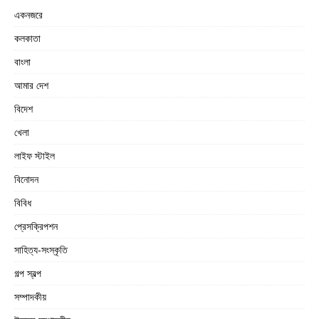
একনজরে
কলকাতা
বাংলা
আমার দেশ
বিদেশ
খেলা
লাইফ স্টাইল
বিনোদন
বিবিধ
প্রেসক্রিপশন
সাহিত্য-সংস্কৃতি
গল্প স্বল্প
সম্পাদকীয়