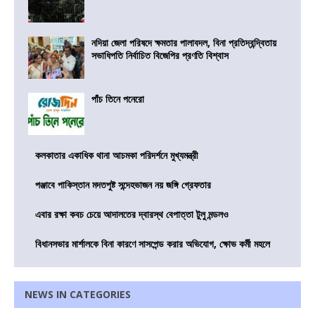
নদিয়া জেলা পরিষদে ক্ষমতার পালাবদল, বিনা প্রতিদ্বন্দ্বিতায়
সভাধিপতি নির্বাচিত বিজেপির প্রণতি বিশ্বাস
পাঁচ তিনে পনেরো
কলকাতার একাধিক থানা আচমকা পরিদর্শনে মুখ্যমন্ত্রী
পঞ্জাবে পাকিস্তান মদতপুষ্ট সন্দেহভাজন নয় জঙ্গি গ্রেফতার
এবার রক্ষা কবচ চেয়ে আদালতের দ্বারস্থ বেপাত্তা টুলু মন্ডলও
বিধানসভার মার্শালকে বিনা কারণে সাসপেন্ড করার অভিযোগ, ক্ষোভ কর্মী মহলে
NEWS IN CATEGORIES