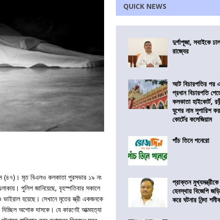
QUICK NEWS
দুর্গাপূজা, সবাইকে ঢ
রাজ্যের
আট বিচারপতির পর এব
প্রধান বিচারপতি পে
কলকাতা হাইকোর্ট, রবীন
ঘুগের নাম সুপারিশ কর
কোর্টের কলেজিয়াম
পাঁচ তিনে পনেরো
স (৪৭)। মৃত বিএলও কলকাতা পুরসভার ১৯ নং
প্রাক্তন মুখ্যমন্ত্রী
 এলাকায়। পুলিশ জানিয়েছে, বৃহস্পতিবার সকালে
হেনস্থায় বিজেপি জড়
 ভাইরাল হয়েছে। সেখানে মৃতের স্ত্রী একজনকে
করে ঘটনার নিন্দা শমীক 
হুমকি দিচ্ছিল অশোক দাসকে। যে কারণেই আত্মহত্যা