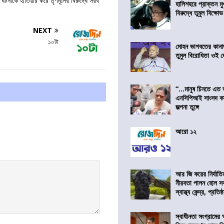
াকে হাতিয়ার করে তৃণমূলের বিরুদ্ধে সরব
হালিশহরে প্রাক্তন মুখ্
বিরুদ্ধে তুমুল বিক্ষোভ
NEXT
১০টা
মোহন ভাগবতের কানা
তুমুল বিরোধিতা ওই দ
“…মানুষ চিনতে এত 
এনসিপিআই সাংসদ কা
জল্পনা তুঙ্গে
আরো ১২
আর জি করের নির্যাতি
নীরবতা পালন হোল স
স্বাস্থ্য কেন্দ্র, প্রতিষ্
স্বাধীনতা সংগ্রামের