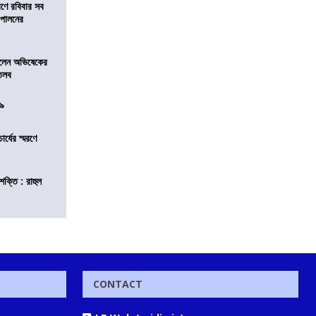
রণে রবিবার সব
া পালনের
ড়লেন অভিষেকের
 তলব
০৯
চার্যের স্মরণে
শক্তি : রাহুল
CONTACT