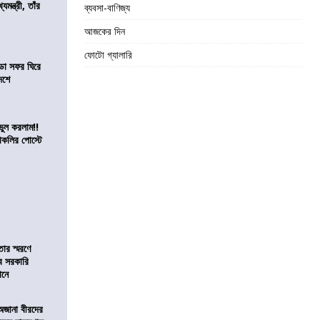
যমন্ত্রী, তাঁর
ব্যবসা-বাণিজ্য
আজকের দিন
ফোটো গ্যালারি
ডা সফর ঘিরে
েশে
ভুল করলাম!!
কলির পোস্টে
তার স্মরণে
ব সরকারি
ঠানে
 অজানা বীরদের