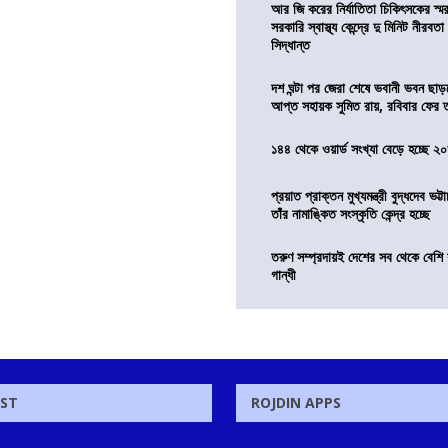
আর জি করের নির্যাতিতা চিকিৎসকের স্ম
সরকারি স্বাস্থ্য কেন্দ্রে দু মিনিট নীরবত
সিদ্ধান্ত
দশ ঘন্টা পর জেরা শেষে ভবানী ভবন ছা
আপ্ত সহায়ক সুমিত রায়, রবিবার ফের
১৪৪ থেকে ওয়ার্ড সংখ্যা বেড়ে হচ্ছে ২
প্রয়াত প্রাক্তন মুখ্যমন্ত্রী বুদ্ধদেব ভট্টা
তাঁর নামাঙ্কিত সংস্কৃতি কেন্দ্র হচ্ছে
তরুণ সম্প্রদায়ই দেশের সব থেকে বেশি 
গান্ধী
OST
ROJDIN APPS