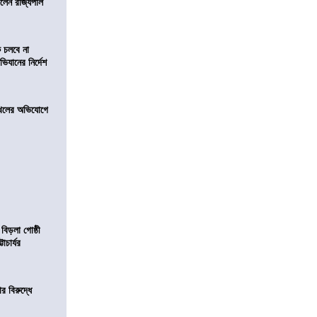
িলেন রাজ্যপাল
ে চলবে না
িযানের নির্দেশ
 দখলের অভিযোগে
 বিড়লা গোষ্ঠী
াচার্যর
র বিরুদ্ধে