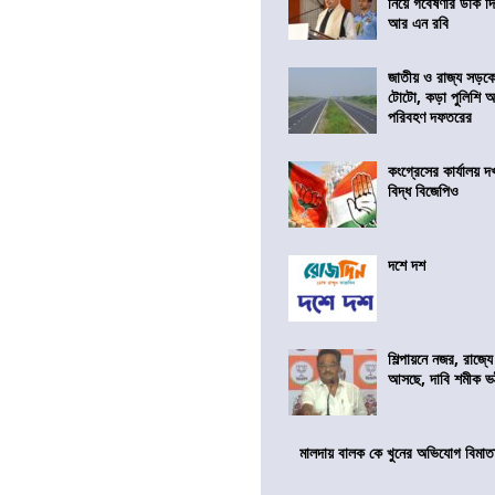
নিয়ে গবেষণার ডাক দ
আর এন রবি
জাতীয় ও রাজ্য সড়ক
টোটো, কড়া পুলিশি অভ
পরিবহণ দফতরের
কংগ্রেসের কার্যালয়
বিদ্ধ বিজেপিও
দশে দশ
শিল্পায়নে নজর, রাজ্যে
আসছে, দাবি শমীক ভট্ট
মালদায় বালক কে খুনের অভিযোগ বিমাতা