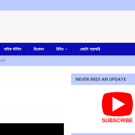
লাইফ স্টাইল
বিনোদন
বিবিধ
ফোটো গ্যালারি
দেশ
আমার বাংলা
NEVER MISS AN UPDATE
তি পেতে চলেছে কলকাতা হাইকোর্ট, রবীন্দ্র বিঠ্ঠলরাও ঘুগের নাম সুপারিশ করল সুপ্রিম কোর্টের কলেজিয়াম
পি জড়িত নয়, দাবি করে ঘটনার নিন্দা শমীক ভট্টাচার্যর
আমার বাংলা
তুমুল বিক্ষোভ
আমার বাংলা
রধোর, উত্তেজনা ডোমজুর এলাকায়..
বাংলা