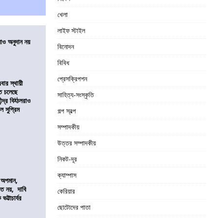
খেলা
লাইফ স্টাইল
ালাও অনুদান নয়
বিনোদন
বিবিধ
প্রেসক্রিপশন
ার স্থায়ী
তে চলেছে
সাহিত্য-সংস্কৃতি
্দ্র বিঠ্ঠলরাও
ল সুপ্রিম
গল্প স্বল্প
সম্পাদকীয়
উত্তর সম্পাদকীয়
নিকট-দূর
ক্যাম্পাস
কে অপমান,
িত নয়, দাবি
কেরিয়ার
ভট্টাচার্যর
ছোটোদের পাতা