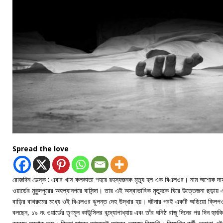
Spread the love
রোজদিন ডেস্ক : এবার খাস কলকাতা শহরে রহস্যজনক মৃত্যু হল এক বিএলওর। নাম অশোক দা
ওয়ার্ডের মুকুন্দপুরের অহল্যানগরে বাসিন্দা। তার এই অস্বাভাবিক মৃত্যুকে ঘিরে উত্তেজনা ছড়ায়
বাড়ির বাথরুমের মধ্যে ওই বিএলওর ঝুলন্ত দেহ উদ্ধার হয়। ঘটনার পরই একটি অডিয়ো ক্লিপও
বলছেন, ১৯ নং ওয়ার্ডের তৃণমূল কাউন্সিলর বন্দ্যোপাধ্যায় এবং তাঁর ঘনিষ্ঠ রাজু দিনের পর দিন 