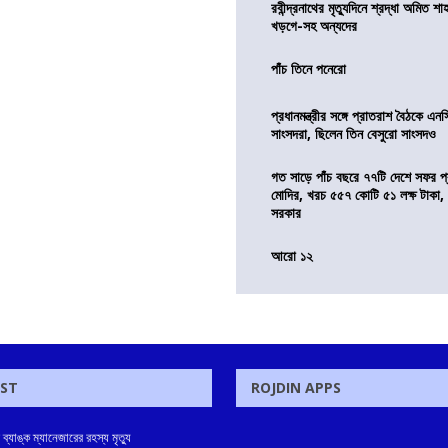
রবীন্দ্রনাথের মৃত্যুদিনে শ্রদ্ধা অমিত শাহ
খড়গে-সহ অন্যদের
পাঁচ তিনে পনেরো
প্রধানমন্ত্রীর সঙ্গে প্রাতরাশ বৈঠকে এ
সাংসদরা, ছিলেন তিন বেসুরো সাংসদও
গত সাড়ে পাঁচ বছরে ৭৭টি দেশে সফর প্রধ
মোদির, খরচ ৫৫৭ কোটি ৫১ লক্ষ টাকা,
সরকার
আরো ১২
OST
ROJDIN APPS
ে ব্যাঙ্ক ম্যানেজারের রহস্য মৃত্যু