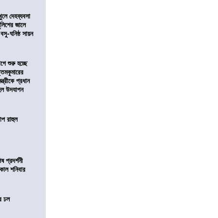
খুলে দেহব্যবসা
লিশের জালে
 বসু-ঘনিষ্ঠ সায়ন
ে শুরু হচ্ছে
ত্তমকুমারের
মন্ত্রীকে প্রধান
 হল উদযাপন
োপ রাহুল
 প্রদর্শনী
মীকাল শনিবার
ের ঢল