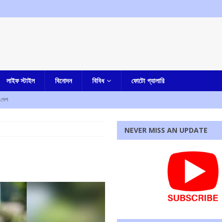
লাইফ স্টাইল
বিনোদন
বিবিধ
ফোটো গ্যালারি
দেশ
রহস্য মৃত্যু
আমার বাংলা
NEVER MISS AN UPDATE
ী
এক নজরে
াহত
এক নজরে
ে নিহত ৫, আহত এক
এক নজরে
্ষণ, ধৃত তিন
এক নজরে
রধোর, উত্তেজনা ডোমজুর এলাকায়..
বাংলা