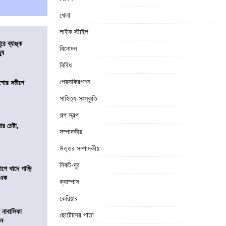
খেলা
লাইফ স্টাইল
ুরে ব্যাঙ্ক
বিনোদন
যু
বিবিধ
প্রেসক্রিপশন
কিশোর সমীপে
সাহিত্য-সংস্কৃতি
গল্প স্বল্প
র চেষ্টা,
সম্পাদকীয়
উত্তর সম্পাদকীয়
নিকট-দূর
য়াগে খাদে গাড়ি
 এক
ক্যাম্পাস
কেরিয়ার
 নাবালিকা
ছোটোদের পাতা
িন