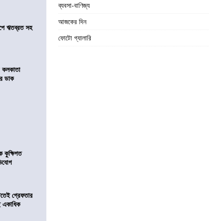
ব্যবসা-বাণিজ্য
আজকের দিন
সমীপে ঋতব্রত সহ
ফোটো গ্যালারি
র কলকাতা
চির ডাক
কুক্ষিগত
ভিযোগ
িটতেই গ্রেফতার
ে একাধিক