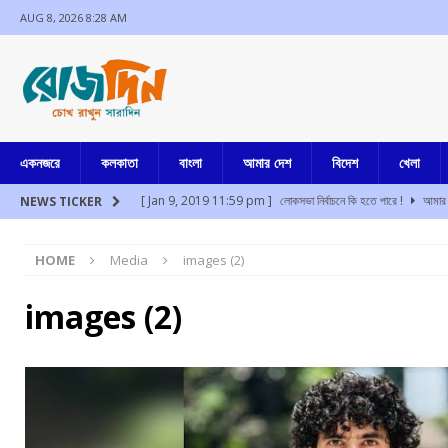
AUG 8, 2026 8:28 AM
একনজরে
কলকাতা
বাংলা
আমার দেশ
বিদেশ
খেলা
[ Jan 9, 2019 11:59 pm ]
লোকসভা নির্বাচনে কি হতে পারে !
আমার 
NEWS TICKER
[ Aug 8, 2026 2:47 am ]
উত্তর বঙ্গের বুনিয়াদপুরে ব্যাঙ্ক ম্যানেজারের 
HOME
Media
images (2)
[ Aug 8, 2026 2:42 am ]
মুম্বাইয়ে প্রশান্ত কিশোর সমীপে পাওয়ার পত্ম
[ Aug 8, 2026 1:11 am ]
ফের মেট্রোয় আত্মহত্যার চেষ্টা, পরিসেবা ব্য
images (2)
[ Aug 8, 2026 12:54 am ]
উত্তরাখন্ডের দেবপ্রয়াগে খাদে গাড়ি পড়
[ Aug 8, 2026 12:42 am ]
অসমে মিজোরামের দুই নাবালিকা অপহরণ, ধর
[ Jul 17, 2024 3:35 pm ]
চুরির অপবাদে একই পরিবারের ৩ সদস্যকে মা