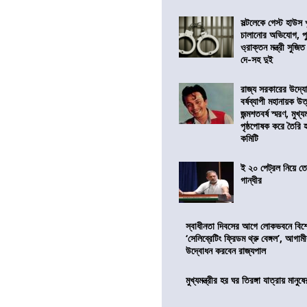
সল্টলেকে গেস্ট হাউস 
চালানোর অভিযোগ, পু
ও্রাক্তন মন্ত্রী সুজিত
দে-সহ দুই
রাজ্য সরকারের উদ্যোগ
বর্ষব্যাপী মহানায়ক উ
জন্মশতবর্ষ স্মরণ, মুখ্য
পৃষ্ঠপোষক করে তৈরি
কমিটি
ই ২০ পেট্রল নিয়ে ত
গান্ধীর
স্বাধীনতা দিবসের আগে লোকভবনে বিশেষ
‘সেলিব্রেটিং ফ্রিডম থ্রু বেঙ্গল’, আগা
উদ্বোধন করবেন রাজ্যপাল
মুখ্যমন্ত্রীর হর ঘর তিরঙ্গা যাত্রায় মানুষ