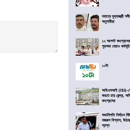
নবান্নে মুখ্যমন্ত্রী 
অনুগামীরা
১২ আগস্ট কংগ্রেসে
পুরসভা ঘেরাও কর্মসূ
১০টা
আইএসআই (ISI)-কে 
করতে চায় কেন্দ্র, অ
কংগ্রেসের
সভাধিপতি নির্বাচন ম
নজরুল বিশ্বাস, উঠছ
প্রশ্ন