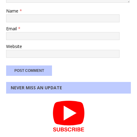
Name
*
Email
*
Website
NEVER MISS AN UPDATE