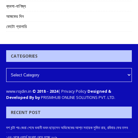
ব্যবসা-বাণিজ্য
আজকের দিন
ফোটো গ্যালারি
CATEGORIES
www.rojdin.in
© 2018
–
2024
|
Privacy Policy
Designed &
Developed By by
PRISMHUB ONLINE SOLUTIONS PVT. LTD.
RECENT POST
দশ ঘন্টা পর জেরা শেষে ভবানী ভবন ছাড়লেন অভিষেকের আপ্ত সহায়ক সুমিত রায়, রবিবার ফের তলব
১৪৪ থেকে ওয়ার্ড সংখ্যা বেড়ে হচ্ছে ২০৯