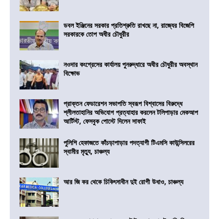
ডবল ইঞ্জিনের সরকার প্রতিশ্রুতি রাখছে না, রাজ্যের বিজেপি
সরকারকে তোপ অধীর চৌধুরীর
নওদার কংগ্রেসের কার্যালয় পুনরুদ্ধারে অধীর চৌধুরীর অবস্থান
বিক্ষোভ
প্রাক্তন ফেডারেশন সভাপতি স্বরূপ বিশ্বাসের বিরুদ্ধে
শ্লীলতাহানির অভিযোগ প্রত্যাহার করলেন টলিপাড়ার মেকআপ
আর্টিস্ট, ফেসবুক পোস্টে দিলেন সাফাই
পুলিশি হেফাজতে কাঁচড়াপাড়ার পদত্যাগী টিএমসি কাউন্সিলরের
স্বামীর মৃত্যু, চাঞ্চল্য
আর জি কর থেকে চিকিৎসাধীন দুই রোগী উধাও, চাঞ্চল্য