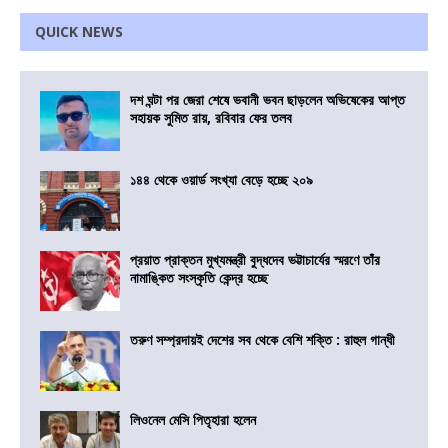
QUICK NEWS
দশ ঘন্টা পর জেরা শেষে ভবানী ভবন ছাড়লেন অভিষেকের আপ্ত
সহায়ক সুমিত রায়, রবিবার ফের তলব
১৪৪ থেকে ওয়ার্ড সংখ্যা বেড়ে হচ্ছে ২০৯
প্রয়াত প্রাক্তন মুখ্যমন্ত্রী বুদ্ধদেব ভট্টাচার্যের স্মরণে তাঁর
নামাঙ্কিত সংস্কৃতি কেন্দ্র হচ্ছে
তরুণ সম্প্রদায়ই দেশের সব থেকে বেশি শক্তি : রাহুল গান্ধী
লিওনেল মেসি পিতৃহারা হলেন