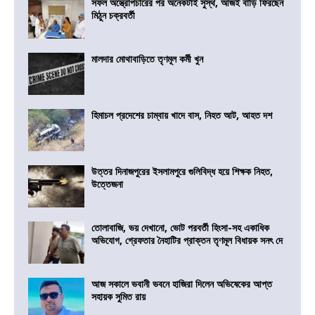
সফল অস্ত্রোপচারের পর অনেকটাই সুস্থ, আজই বাড়ি ফিরছেন
মিঠুন চক্রবর্তী
মালদার মোথাবাড়িতে তৃণমূল কর্মী খুন
হিমাচল প্রদেশের চাম্বায় খাদে বাস, নিহত আট, আহত দশ
উত্তর দিনাজপুরের ইসলামপুরে গুলিবিদ্ধ হয়ে শিক্ষক নিহত,
উত্তেজনা
তোলাবাজি, ভয় দেখানো, ভোট পরবর্তী হিংসা-সহ একাধিক
অভিযোগ, গ্রেফতার নৈহাটির প্রাক্তন তৃণমূল বিধায়ক সনৎ দে
আজ সকালে ভবানী ভবনে হাজিরা দিলেন অভিষেকের আপ্ত
সহায়ক সুমিত রায়