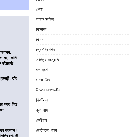
খেলা
লাইফ স্টাইল
বিনোদন
বিবিধ
প্রেসক্রিপশন
কে অপমান,
িত নয়, দাবি
সাহিত্য-সংস্কৃতি
ভট্টাচার্যর
গল্প স্বল্প
যমন্ত্রী, তাঁর
সম্পাদকীয়
উত্তর সম্পাদকীয়
নিকট-দূর
ডা সফর ঘিরে
েশে
ক্যাম্পাস
কেরিয়ার
ভুল করলাম!!
ছোটোদের পাতা
কলির পোস্টে