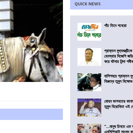
QUICK NEWS
পাঁচ তিনে পনেরো
প্রাক্তন মুখ্যমন্ত্রী
হেনস্থায় বিজেপি জড়
করে ঘটনার নিন্দা শমীক 
হালিশহরে প্রাক্তন মুখ্
বিরুদ্ধে তুমুল বিক্ষোভ
মোহন ভাগবতের কানা
তুমুল বিরোধিতা ওই দ
“…মানুষ চিনতে এত 
এনসিপিআই সাংসদ কা