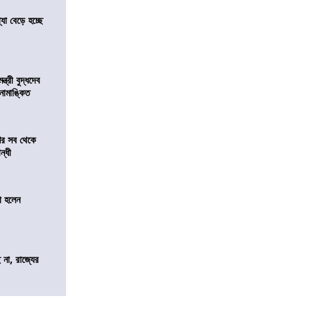
যা বেড়ে হচ্ছে
্ত্রী বুদ্ধদেব
র নামাঙ্কিত
শের সব থেকে
ন্ধী
া হলেন
 না, রাজ্যের