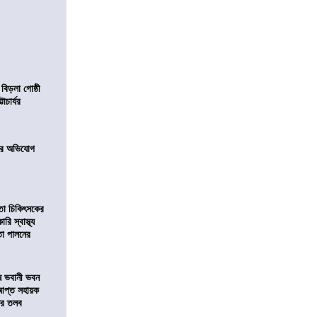
 বিড়লা গোষ্ঠী
াচার্যর
নের অভিযোগ
িতা চিকিৎসকের
রি স্বাস্থ্য
বতা পালনের
ষে ভবানী ভবন
আপ্ত সহায়ক
ফের তলব