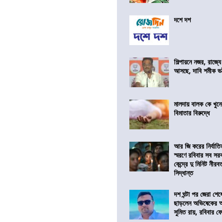
দশে দশ
শিল্পায়নে নজর, রাজ্যে
আসছে, দাবি শমীক ভট্ট
মালদায় বালক কে খু
বিমাতার বিরুদ্ধে
আর জি করের নির্যাত
স্মরণে রবিবার সব সরকা
কেন্দ্রে দু মিনিট নীর
সিদ্ধান্ত
দশ ঘন্টা পর জেরা শে
ছাড়লেন অভিষেকের 
সুমিত রায়, রবিবার 