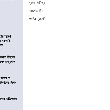
ব্যবসা-বাণিজ্য
আজকের দিন
ফোটো গ্যালারি
তার স্মরণে
ব সরকারি
ঠানে
 অজানা বীরদের
িলেন রাজ্যপাল
ে চলবে না
িযানের নির্দেশ
 দখলের অভিযোগে