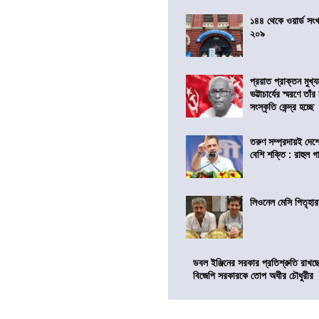
১৪৪ থেকে ওয়ার্ড সংখ্
২০৯
প্রয়াত প্রাক্তন মুখ্যমন
ভট্টাচার্যের স্মরণে তাঁ
সংস্কৃতি কেন্দ্র হচ্ছে
তরুণ সম্প্রদায়ই দে
বেশি শক্তি : রাহুল গা
লিওনেল মেসি পিতৃহার
ডবল ইঞ্জিনের সরকার প্রতিশ্রুতি রাখছে
বিজেপি সরকারকে তোপ অধীর চৌধুরীর