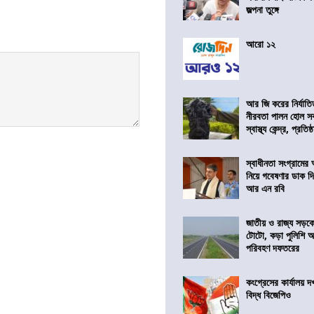
জল্পনা তুঙ্গে
আরো ১২
আর জি করের নির্যাতি
নীরবতা পালন হোল স
স্বাস্থ্য কেন্দ্র, প্রতিষ্
স্বাধীনতা সংগ্রামের
নিয়ে গবেষণার ডাক দ
আর এন রবি
জাতীয় ও রাজ্য সড়ক
টোটো, কড়া পুলিশি অভ
পরিবহণ দফতরের
কংগ্রেসের কার্যালয়
বিদ্ধ বিজেপিও