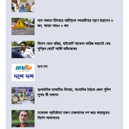
সাত সকালে ইটাহারে মর্মান্তিক পথদুর্ঘটনায় প্রাণ হারালেন ৩
জন, আহত আরও ৮ জন
বিদেশ যেতে মরিয়া, হাইকোর্ট আবেদন খারিজ করতেই ফের
সুপ্রিম কোর্টে আর্জি অভিষেকের
দশে দশ
দুঃসাহসিক ডাকাতির কিনারা, সাংবাদিক বৈঠকে জেলা পুলিশ
সুপার কী বললেন
তহেলকা প্রতিষ্ঠাতা তরুণ তেজপালের দশ বছর কারাদন্ডের
নির্দেশ আদালতের