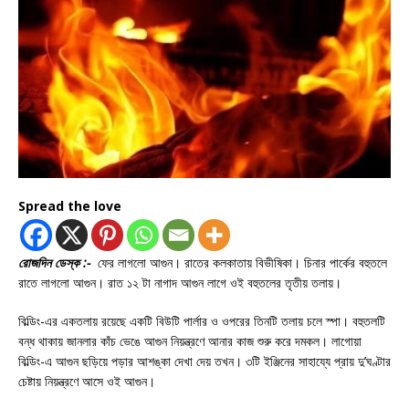
Spread the love
রোজদিন ডেস্ক :-
ফের লাগলো আগুন। রাতের কলকাতায় বিভীষিকা। চিনার পার্কের বহুতলে
রাতে লাগলো আগুন। রাত ১২ টা নাগাদ আগুন লাগে ওই বহুতলের তৃতীয় তলায়।
বিল্ডিং-এর একতলায় রয়েছে একটি বিউটি পার্লার ও ওপরের তিনটি তলায় চলে স্পা। বহুতলটি
বন্ধ থাকায় জানলার কাঁচ ভেঙে আগুন নিয়ন্ত্রণে আনার কাজ শুরু করে দমকল। লাগোয়া
বিল্ডিং-এ আগুন ছড়িয়ে পড়ার আশঙ্কা দেখা দেয় তখন। ৩টি ইঞ্জিনের সাহায্যে প্রায় দু’ঘণ্টার
চেষ্টায় নিয়ন্ত্রণে আসে ওই আগুন।