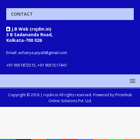
CONTACT
J.B Web (rojdin.in)
3 B Sadananda Road,
Kolkata-700 026
Email: acharya.piyali@gmail.com
+91 9051872515, +91 9051517441
Copyright © 2018 |
rojdin.in
All rights reserved. Powered by
Prismhub
Online Solutions Pvt. Ltd.