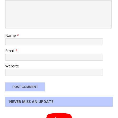
Name
*
Email
*
Website
NEVER MISS AN UPDATE