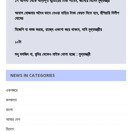
১৭ আগস্ট থেকে অন্নপূর্ণা ভান্ডারের টাকা পাবেন, জানিয়ে দিলেন মুখ্যমন্ত্রী
আবাস যোজনায় অবৈধ ভাবে নেওয়া বাড়ির টাকা ফেরত দিতে হবে, হুঁশিয়ারি দিলীপ
ঘোষের
বিজেপি যা কাজ করছে, রাজ্যে একশো বছর থাকবে, দাবি মুখ্যমন্ত্রীর
১০টা
শুধু মসজিদ না, মন্দির থেকেও মাইক খোলা হচ্ছে : মুখ্যমন্ত্রী
NEWS IN CATEGORIES
একনজরে
কলকাতা
বাংলা
আমার দেশ
বিদেশ