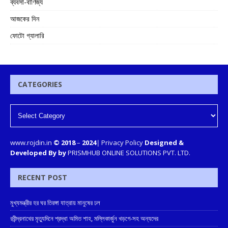
ব্যবসা-বাণিজ্য
আজকের দিন
ফোটো গ্যালারি
CATEGORIES
www.rojdin.in
© 2018
–
2024
|
Privacy Policy
Designed &
Developed By by
PRISMHUB ONLINE SOLUTIONS PVT. LTD.
RECENT POST
মুখ্যমন্ত্রীর হর ঘর তিরঙ্গা যাত্রায় মানুষের ঢল
রবীন্দ্রনাথের মৃত্যুদিনে শ্রদ্ধা অমিত শাহ, মল্লিকার্জুন খড়গে-সহ অন্যদের