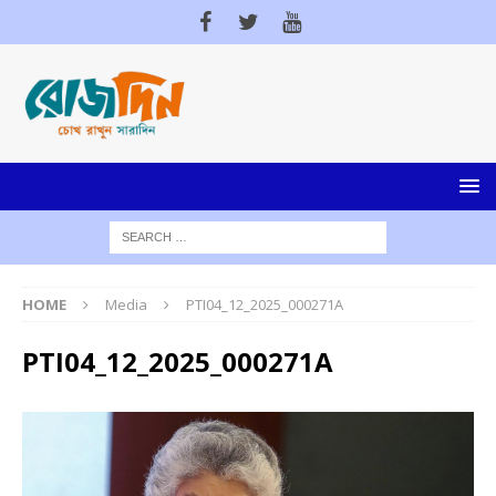
HOME
Media
PTI04_12_2025_000271A
PTI04_12_2025_000271A