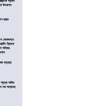
মন্ত্রীকে প্রধান
 হল উদযাপন
োপ রাহুল
আগে লোকভবনে
ব্রেটিং ফ্রিডম
াল শনিবার
যপাল
ঙ্গা যাত্রায়
নে শ্রদ্ধা অমিত
়গে-সহ অন্যদের