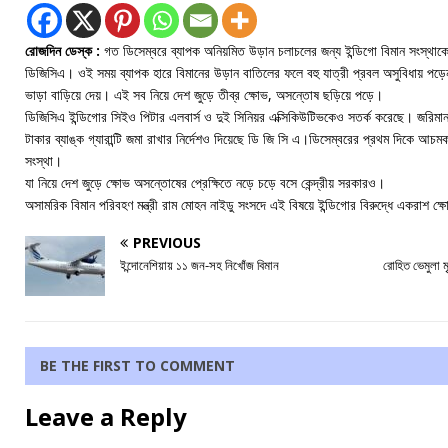
রোজদিন ডেস্ক :
গত ডিসেম্বরে ব্যাপক অনিয়মিত উড়ান চলাচলের জন্য ইন্ডিগো বিমান সংস্থ
ডিজিসিএ। ওই সময় ব্যাপক হারে বিমানের উড়ান বাতিলের ফলে বহু যাত্রী প্রবল অসুবিধায় পড়েন।
ভাড়া বাড়িয়ে দেয়। এই সব নিয়ে দেশ জুড়ে তীব্র ক্ষোভ, অসন্তোষ ছড়িয়ে পড়ে।
ডিজিসিএ ইন্ডিগোর সিইও পিটার এলবার্স ও দুই সিনিয়র এক্সিকিউটিভকেও সতর্ক করেছে। জরিম
টাকার ব্যাঙ্ক গ্যারান্টি জমা রাখার নির্দেশও দিয়েছে ডি জি সি এ।ডিসেম্বরের প্রথম দিকে আচ
সংস্থা।
যা নিয়ে দেশ জুড়ে ক্ষোভ অসন্তোষের প্রেক্ষিতে নড়ে চড়ে বসে কেন্দ্রীয় সরকারও।
অসামরিক বিমান পরিবহণ মন্ত্রী রাম মোহন নাইডু সংসদে এই বিষয়ে ইন্ডিগোর বিরুদ্ধে একরাশ ক
PREVIOUS
ইন্দোনেশিয়ায় ১১ জন-সহ নিখোঁজ বিমান
রোহিত ভেমুলা মৃত
BE THE FIRST TO COMMENT
Leave a Reply