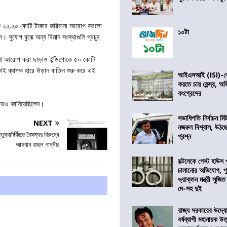
াকে ২২.২০ কোটি টাকার জরিমানা আরোপ করলো
১০টা
 সুযোগ বুঝে অন্য বিমান সংস্থাগুলি প্রচুর
ানা আরোপ করা ছাড়াও ইন্ডিগোকে ৫০ কোটি
মকাই ব্যাপক হারে উড়ান বাতিল শুরু করে এই
আইএসআই (ISI)-কে 
করতে চায় কেন্দ্র, অ
কংগ্রেসের
্ষোভও জানিয়েছিলেন।
সভাধিপতি নির্বাচন ম
NEXT
নজরুল বিশ্বাস, উঠছ
্যুবার্ষিকীতে বৈষম্যর বিরুদ্ধে
প্রশ্ন
আহবান রাহুল গান্ধীর
সল্টলেকে গেস্ট হাউস 
চালানোর অভিযোগ, পু
ও্রাক্তন মন্ত্রী সুজিত
দে-সহ দুই
রাজ্য সরকারের উদ্যোগ
বর্ষব্যাপী মহানায়ক উ