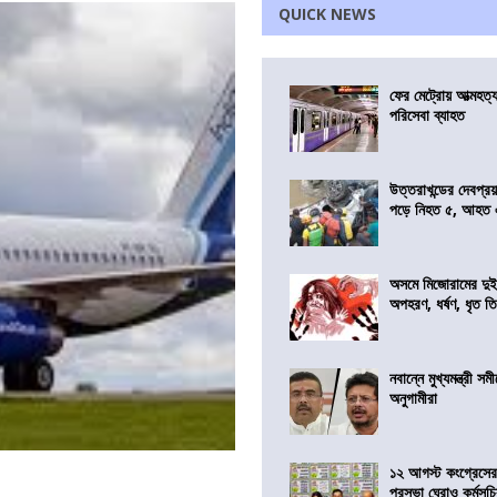
QUICK NEWS
ফের মেট্রোয় আত্মহত্যা
পরিসেবা ব্যাহত
উত্তরাখন্ডের দেবপ্র
পড়ে নিহত ৫, আহত
অসমে মিজোরামের দুই
অপহরণ, ধর্ষণ, ধৃত ত
নবান্নে মুখ্যমন্ত্রী 
অনুগামীরা
১২ আগস্ট কংগ্রেসে
পুরসভা ঘেরাও কর্মসূ