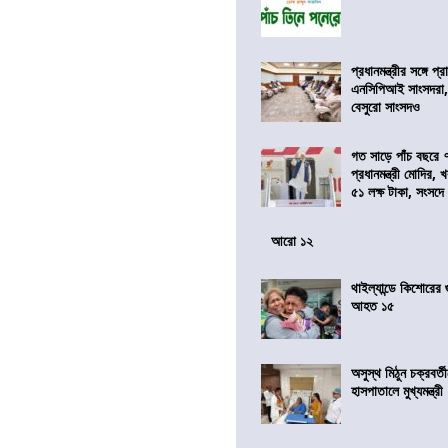
প্রধানমন্ত্রীর সঙ্গে প
এনসিপিআই সাংসদরা,
বেসুরো সাংসদও
গত সাড়ে পাঁচ বছরে 
প্রধানমন্ত্রী মোদির
৫১ লক্ষ টাকা, সংসদ
আরো ১২
থাইল্যান্ডে কিশোরের
আহত ১৫
অসুস্থ মিঠুন চক্রবর্
হাসপাতালে মুখ্যমন্ত্রী