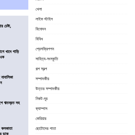
খেলা
লাইফ স্টাইল
র চেষ্টা,
বিনোদন
বিবিধ
প্রেসক্রিপশন
য়াগে খাদে গাড়ি
 এক
সাহিত্য-সংস্কৃতি
গল্প স্বল্প
 নাবালিকা
সম্পাদকীয়
িন
উত্তর সম্পাদকীয়
নিকট-দূর
সমীপে ঋতব্রত সহ
ক্যাম্পাস
কেরিয়ার
র কলকাতা
ছোটোদের পাতা
চির ডাক