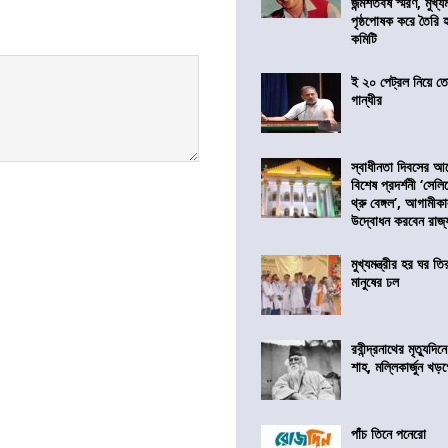
জন্মশতবর্ষ স্মরণ, মুখ্য
পৃষ্ঠপোষক করে তৈরি
কমিটি
ই ২০ পেট্রল নিয়ে ত
গান্ধীর
স্বাধীনতা দিবসের 
বিশেষ প্রদর্শনী ‘সেলি
থ্রু বেঙ্গল’, আগামীক
উদ্বোধন করবেন রাজ্
মুখ্যমন্ত্রীর হর ঘর তির
মানুষের ঢল
রবীন্দ্রনাথের মৃত্যুদি
শাহ, মল্লিকার্জুন খড
পাঁচ তিনে পনেরো