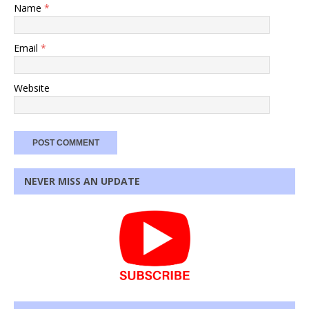
Name
*
Email
*
Website
NEVER MISS AN UPDATE