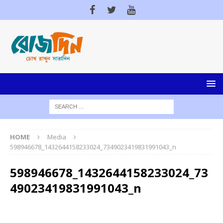
HOME
Media
598946678_1432644158233024_7349023419831991043_n
598946678_1432644158233024_73
49023419831991043_n