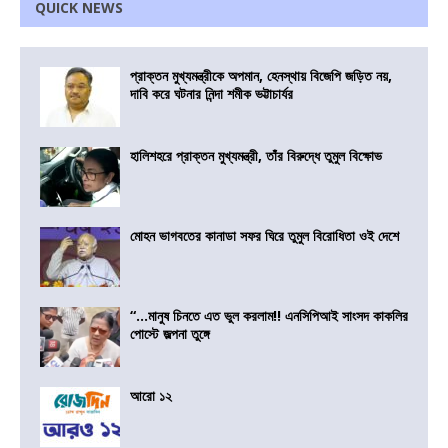
QUICK NEWS
প্রাক্তন মুখ্যমন্ত্রীকে অপমান, হেনস্থায় বিজেপি জড়িত নয়,
দাবি করে ঘটনার নিন্দা শমীক ভট্টাচার্যর
হালিশহরে প্রাক্তন মুখ্যমন্ত্রী, তাঁর বিরুদ্ধে তুমুল বিক্ষোভ
মোহন ভাগবতের কানাডা সফর ঘিরে তুমুল বিরোধিতা ওই দেশে
“…মানুষ চিনতে এত ভুল করলাম!! এনসিপিআই সাংসদ কাকলির
পোস্টে জল্পনা তুঙ্গে
আরো ১২