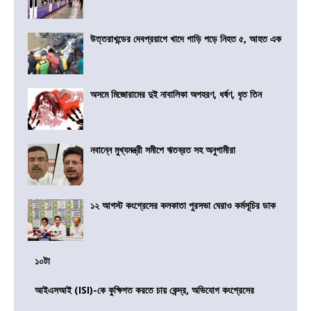
উত্তরাখন্ডের দেবপ্রয়াগে খাদে গাড়ি পড়ে নিহত ৫, আহত এক
অসমে মিজোরামের দুই নাবালিকা অপহরণ, ধর্ষণ, ধৃত তিন
নবান্নে মুখ্যমন্ত্রী সমীপে ঋতব্রত সহ অনুগামীরা
১২ আগস্ট কংগ্রেসের কলকাতা পুরসভা ঘেরাও কর্মসূচির ডাক
১০টা
আইএসআই (ISI)-কে কুক্ষিগত করতে চায় কেন্দ্র, অভিযোগ কংগ্রেসের