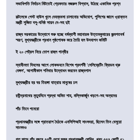
সভাধিপতি নির্বাচন মিটতেই গ্রেফতার নজরুল বিশ্বাস, উঠছে একাধিক প্রশ্ন
সল্টলেকে গেস্ট হাউস খুলে দেহব্যবসা চালানোর অভিযোগ, পুলিশের জালে ও্রাক্তন
মন্ত্রী সুজিত বসু-ঘনিষ্ঠ সায়ন দে-সহ দুই
রাজ্য সরকারের উদ্যোগে শুরু হচ্ছে বর্ষব্যাপী মহানায়ক উত্তমকুমারের জন্মশতবর্ষ
স্মরণ, মুখ্যমন্ত্রীকে প্রধান পৃষ্ঠপোষক করে তৈরি হল উদযাপন কমিটি
ই ২০ পেট্রল নিয়ে তোপ রাহুল গান্ধীর
স্বাধীনতা দিবসের আগে লোকভবনে বিশেষ প্রদর্শনী ‘সেলিব্রেটিং ফ্রিডম থ্রু
বেঙ্গল’, আগামীকাল শনিবার উদ্বোধন করবেন রাজ্যপাল
মুখ্যমন্ত্রীর হর ঘর তিরঙ্গা যাত্রায় মানুষের ঢল
রবীন্দ্রনাথের মৃত্যুদিনে শ্রদ্ধা অমিত শাহ, মল্লিকার্জুন খড়গে-সহ অন্যদের
পাঁচ তিনে পনেরো
প্রধানমন্ত্রীর সঙ্গে প্রাতরাশ বৈঠকে এনসিপিআই সাংসদরা, ছিলেন তিন বেসুরো
সাংসদও
গত সাড়ে পাঁচ বছরে ৭৭টি দেশে সফর প্রধানমন্ত্রী মোদির, খরচ ৫৫৭ কোটি ৫১