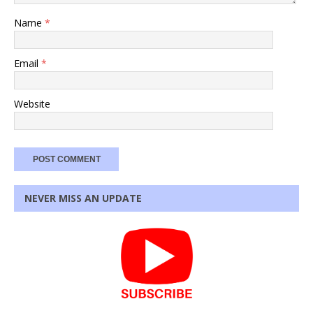
Name
*
Email
*
Website
NEVER MISS AN UPDATE