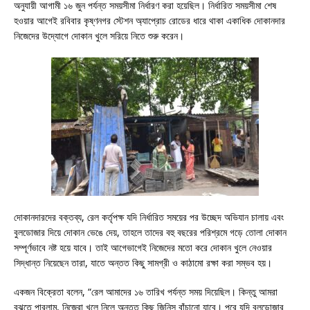
অনুযায়ী আগামী ১৬ জুন পর্যন্ত সময়সীমা নির্ধারণ করা হয়েছিল। নির্ধারিত সময়সীমা শেষ
হওয়ার আগেই রবিবার কৃষ্ণনগর স্টেশন অ্যাপ্রোচ রোডের ধারে থাকা একাধিক দোকানদার
নিজেদের উদ্যোগে দোকান খুলে সরিয়ে নিতে শুরু করেন।
দোকানদারদের বক্তব্য, রেল কর্তৃপক্ষ যদি নির্ধারিত সময়ের পর উচ্ছেদ অভিযান চালায় এবং
বুলডোজার দিয়ে দোকান ভেঙে দেয়, তাহলে তাদের বহু বছরের পরিশ্রমে গড়ে তোলা দোকান
সম্পূর্ণভাবে নষ্ট হয়ে যাবে। তাই আগেভাগেই নিজেদের মতো করে দোকান খুলে নেওয়ার
সিদ্ধান্ত নিয়েছেন তারা, যাতে অন্তত কিছু সামগ্রী ও কাঠামো রক্ষা করা সম্ভব হয়।
একজন বিক্রেতা বলেন, “রেল আমাদের ১৬ তারিখ পর্যন্ত সময় দিয়েছিল। কিন্তু আমরা
বুঝতে পারলাম, নিজেরা খুলে নিলে অন্তত কিছু জিনিস বাঁচানো যাবে। পরে যদি বুলডোজার