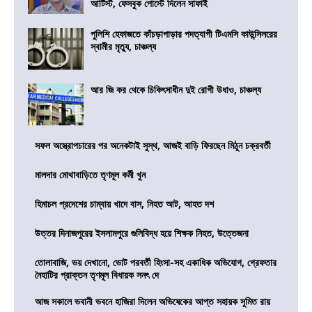
আর্টিস্ট, ফেসবুক পোস্টে দিলেন সাফাই
পুলিশি হেফাজতে কাঁচড়াপাড়ার পদত্যাগী টিএমসি কাউন্সিলরের
স্বামীর মৃত্যু, চাঞ্চল্য
আর জি কর থেকে চিকিৎসাধীন দুই রোগী উধাও, চাঞ্চল্য
সফল অস্ত্রোপচারের পর অনেকটাই সুস্থ, আজই বাড়ি ফিরছেন মিঠুন চক্রবর্তী
মালদার মোথাবাড়িতে তৃণমূল কর্মী খুন
হিমাচল প্রদেশের চাম্বায় খাদে বাস, নিহত আট, আহত দশ
উত্তর দিনাজপুরের ইসলামপুরে গুলিবিদ্ধ হয়ে শিক্ষক নিহত, উত্তেজনা
তোলাবাজি, ভয় দেখানো, ভোট পরবর্তী হিংসা-সহ একাধিক অভিযোগ, গ্রেফতার
নৈহাটির প্রাক্তন তৃণমূল বিধায়ক সনৎ দে
আজ সকালে ভবানী ভবনে হাজিরা দিলেন অভিষেকের আপ্ত সহায়ক সুমিত রায়