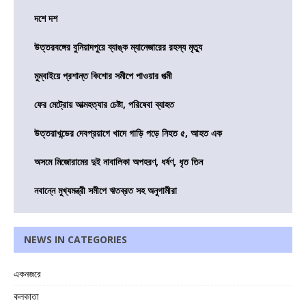
দশে দশ
উত্তরবঙ্গের বুনিয়াদপুরে ব্যাঙ্ক ম্যানেজারের রহস্য মৃত্যু
মুম্বাইয়ে প্রশান্ত কিশোর সমীপে পাওয়ার পত্মী
ফের মেট্রোয় আত্মহত্যার চেষ্টা, পরিষেবা ব্যাহত
উত্তরাখন্ডের দেবপ্রয়াগে খাদে গাড়ি পড়ে নিহত ৫, আহত এক
অসমে মিজোরামের দুই নাবালিকা অপহরণ, ধর্ষণ, ধৃত তিন
নবান্নে মুখ্যমন্ত্রী সমীপে ঋতব্রত সহ অনুগামীরা
NEWS IN CATEGORIES
একনজরে
কলকাতা