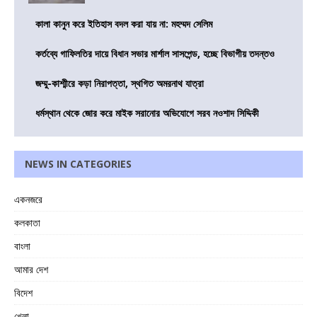
কালা কানুন করে ইতিহাস বদল করা যায় না: মহম্মদ সেলিম
কর্তব্যে গাফিলতির দায়ে বিধান সভার মার্শাল সাসপেন্ড, হচ্ছে বিভাগীয় তদন্তও
জম্মু-কাশ্মীরে কড়া নিরাপত্তা, স্থগিত অমরনাথ যাত্রা
ধর্মস্থান থেকে জোর করে মাইক সরানোর অভিযোগে সরব নওশাদ সিদ্দিকী
NEWS IN CATEGORIES
একনজরে
কলকাতা
বাংলা
আমার দেশ
বিদেশ
খেলা