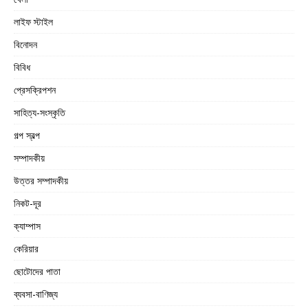
লাইফ স্টাইল
বিনোদন
বিবিধ
প্রেসক্রিপশন
সাহিত্য-সংস্কৃতি
গল্প স্বল্প
সম্পাদকীয়
উত্তর সম্পাদকীয়
নিকট-দূর
ক্যাম্পাস
কেরিয়ার
ছোটোদের পাতা
ব্যবসা-বাণিজ্য