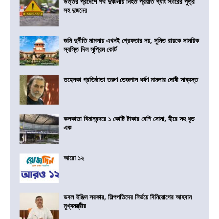
উত্তর প্রদেশে পথ দুর্ঘটনায় নিহত প্রয়াত গ্যাং স্টারের পুত্র
সহ দুজনের
জমি দুর্নীতি মামলায় এখনই গ্রেফতার নয়, সুমিত রায়কে সাময়িক
স্বস্তি দিল সুপ্রিম কোর্ট
তহেলকা প্রতিষ্ঠাতা তরুণ তেজপাল ধর্ষণ মামলার দোষী সাব্যস্ত
কলকাতা বিমানবন্দরে ১ কোটি টাকার বেশি সোনা, হীরে সহ ধৃত
এক
আরো ১২
ডবল ইঞ্জিন সরকার, শিল্পপতিদের নির্ভয়ে বিনিয়োগের আহবান
মুখ্যমন্ত্রীর